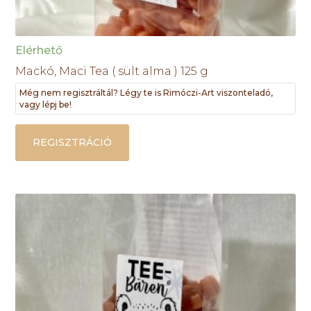
Elérhető
Mackó, Maci Tea ( sült alma ) 125 g
Még nem regisztráltál? Légy te is Rimóczi-Art viszonteladó,
vagy lépj be!
REGISZTRÁCIÓ