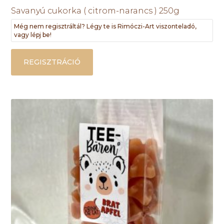
Savanyú cukorka ( citrom-narancs ) 250g
Még nem regisztráltál? Légy te is Rimóczi-Art viszonteladó,
vagy lépj be!
REGISZTRÁCIÓ