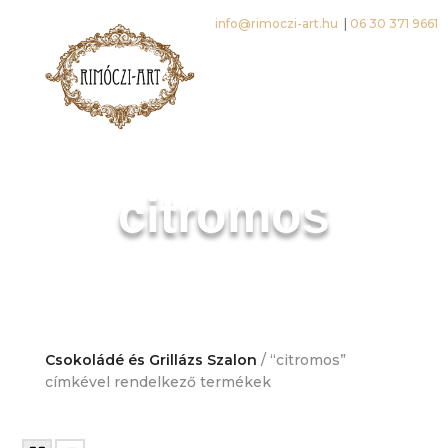
info@rimoczi-art.hu
|
06 30 371 9661
citromos
Csokoládé és Grillázs Szalon
/ “citromos”
címkével rendelkező termékek