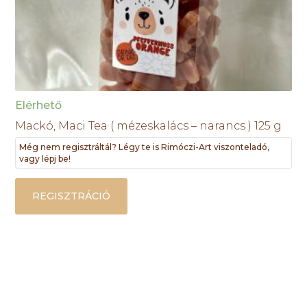
Elérhető
Mackó, Maci Tea ( mézeskalács – narancs ) 125 g
Még nem regisztráltál? Légy te is Rimóczi-Art viszonteladó,
vagy lépj be!
REGISZTRÁCIÓ