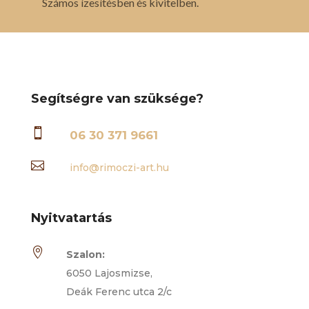
Számos ízesítésben és kivitelben.
Segítségre van szüksége?

06 30 371 9661

info@rimoczi-art.hu
Nyitvatartás

Szalon:
6050 Lajosmizse,
Deák Ferenc utca 2/c