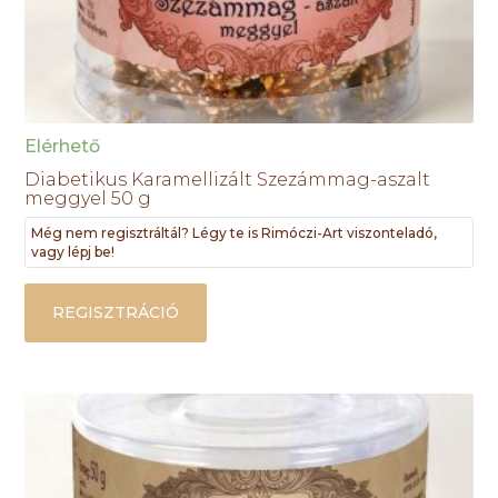
Elérhető
Diabetikus Karamellizált Szezámmag-aszalt
meggyel 50 g
Még nem regisztráltál? Légy te is Rimóczi-Art viszonteladó,
vagy lépj be!
REGISZTRÁCIÓ