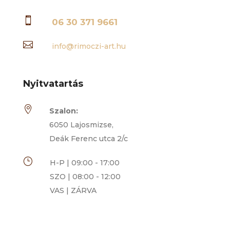

06 30 371 9661

info@rimoczi-art.hu
Nyitvatartás

Szalon:
6050 Lajosmizse,
Deák Ferenc utca 2/c
}
H-P | 09:00 - 17:00
SZO | 08:00 - 12:00
VAS | ZÁRVA