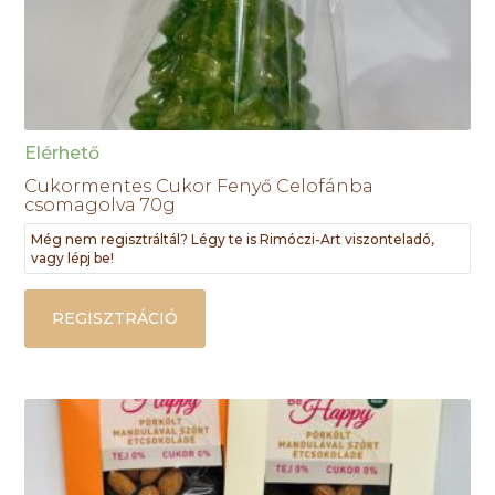
Elérhető
Cukormentes Cukor Fenyő Celofánba
csomagolva 70g
Még nem regisztráltál? Légy te is Rimóczi-Art viszonteladó,
vagy lépj be!
REGISZTRÁCIÓ