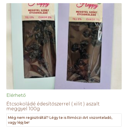
Elérhető
Étcsokoládé édesítőszerrel ( xilit ) aszalt
meggyel 100g
Még nem regisztráltál? Légy te is Rimóczi-Art viszonteladó,
vagy lépj be!