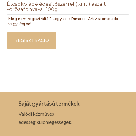
Étcsokoládé édesítőszerrel ( xilit ) aszalt
vörösáfonyával 100g
Még nem regisztráltál? Légy te is Rimóczi-Art viszonteladó,
vagy lépj be!
REGISZTRÁCIÓ
Saját gyártású termékek
Valódi kézműves
édesség különlegességek.