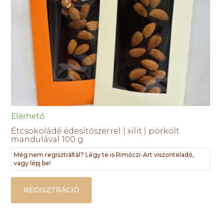
Elérhető
Étcsokoládé édesítőszerrel ( xilit ) pörkölt
mandulával 100 g
Még nem regisztráltál? Légy te is Rimóczi-Art viszonteladó,
vagy lépj be!
REGISZTRÁCIÓ