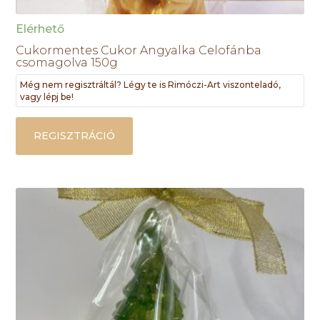
Elérhető
Cukormentes Cukor Angyalka Celofánba
csomagolva 150g
Még nem regisztráltál? Légy te is Rimóczi-Art viszonteladó,
vagy lépj be!
REGISZTRÁCIÓ