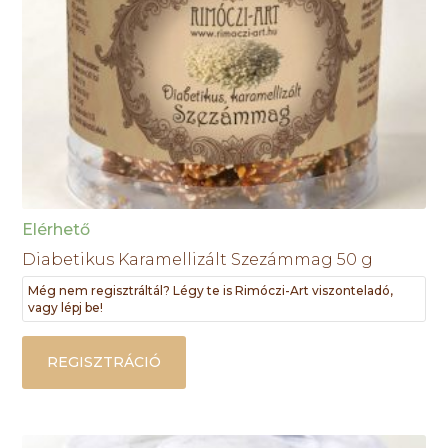
Elérhető
Diabetikus Karamellizált Szezámmag 50 g
Még nem regisztráltál? Légy te is Rimóczi-Art viszonteladó,
vagy lépj be!
REGISZTRÁCIÓ