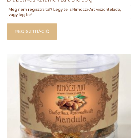
Még nem regisztráltál? Légy te is Rimóczi-Art viszonteladó,
vagy lépj be!
REGISZTRÁCIÓ