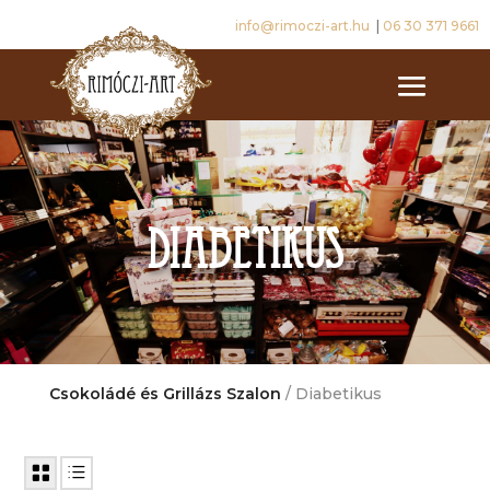
info@rimoczi-art.hu
|
06 30 371 9661
Diabetikus
Csokoládé és Grillázs Szalon
/ Diabetikus