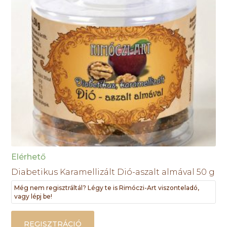
Elérhető
Diabetikus Karamellizált Dió-aszalt almával 50 g
Még nem regisztráltál? Légy te is Rimóczi-Art viszonteladó,
vagy lépj be!
REGISZTRÁCIÓ