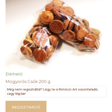
Elérhető
Mogyorós Csók 200 g
Még nem regisztráltál? Légy te is Rimóczi-Art viszonteladó,
vagy lépj be!
REGISZTRÁCIÓ