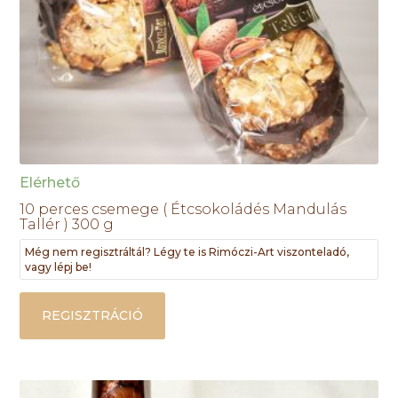
Elérhető
10 perces csemege ( Étcsokoládés Mandulás
Tallér ) 300 g
Még nem regisztráltál? Légy te is Rimóczi-Art viszonteladó,
vagy lépj be!
REGISZTRÁCIÓ