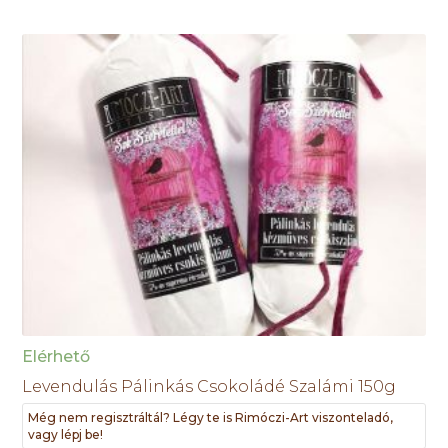
Elérhető
Levendulás Pálinkás Csokoládé Szalámi 150g
Még nem regisztráltál? Légy te is Rimóczi-Art viszonteladó,
vagy lépj be!