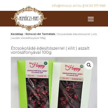
info@rimoczi-art.hu
|
06 30 371 9661
Kezdőlap
/
Rimoczi-Art Termékek
/ Étcsokoládé édesítőszerrel ( xilit
) aszalt vörösáfonyával 100g
Étcsokoládé édesítőszerrel ( xilit ) aszalt
vörösáfonyával 100g