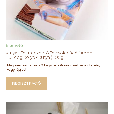
Elérhető
Kutyás Feliratozható Tejcsokoládé ( Angol
Bulldog kölyök kutya ) 100g
Még nem regisztráltál? Légy te is Rimóczi-Art viszonteladó,
vagy lépj be!
REGISZTRÁCIÓ