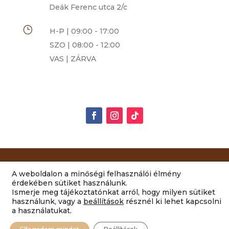
Deák Ferenc utca 2/c
}
H-P | 09:00 - 17:00
SZO | 08:00 - 12:00
VAS | ZÁRVA
Rimóczi-Art Csokoládé és Grillázs Szalon | 2014-
A weboldalon a minőségi felhasználói élmény
2022 Minden jog fenntartva |
ÁSZF
|
érdekében sütiket használunk.
Ismerje meg tájékoztatónkat arról, hogy milyen sütiket
Adatvédelem
|
Impresszum
használunk, vagy a
beállítások
résznél ki lehet kapcsolni
a használatukat.