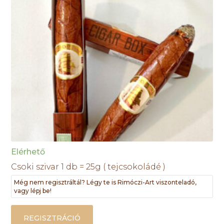
Elérhető
Csoki szivar 1 db = 25g ( tejcsokoládé )
Még nem regisztráltál? Légy te is Rimóczi-Art viszonteladó,
vagy lépj be!
REGISZTRÁCIÓ