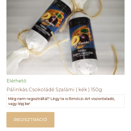
Elérhető
Pálinkás Csokoládé Szalámi ( kék ) 150g
Még nem regisztráltál? Légy te is Rimóczi-Art viszonteladó,
vagy lépj be!
REGISZTRÁCIÓ