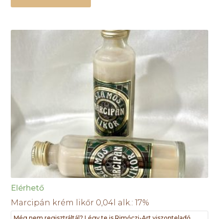
Elérhető
Marcipán krém likőr 0,04l alk.: 17%
Még nem regisztráltál? Légy te is Rimóczi-Art viszonteladó,