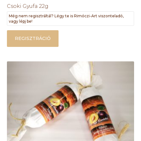
Csoki Gyufa 22g
Még nem regisztráltál? Légy te is Rimóczi-Art viszonteladó,
vagy lépj be!
REGISZTRÁCIÓ