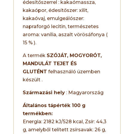
édesítőszerrel : kakaómassza,
kakaópor, édesítőszer: xilit,
kakaóvaj, emulgeálószer:
napraforgó lecitin, természetes
aroma: vanília, aszalt vörösáfonya (
15 % ).
A termék
SZÓJÁT, MOGYORÓT,
MANDULÁT TEJET ÉS
GLUTÉNT
felhasználó üzemben
készült .
Származási hely
: Magyarország
Általános tápérték 100 g
termékben:
Energia: 2182 kJ/528 kcal, Zsír: 44,3
g, amelyből telített zsírsavak: 26 g,