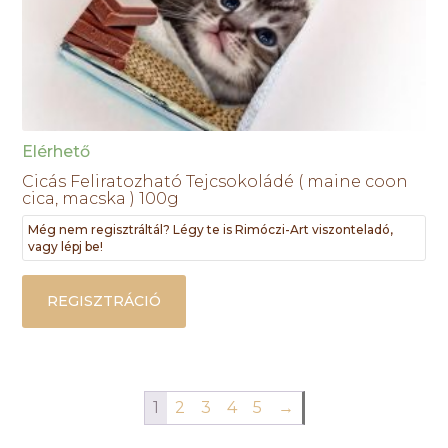
Elérhető
Cicás Feliratozható Tejcsokoládé ( maine coon
cica, macska ) 100g
Még nem regisztráltál? Légy te is Rimóczi-Art viszonteladó,
vagy lépj be!
REGISZTRÁCIÓ
1
2
3
4
5
→