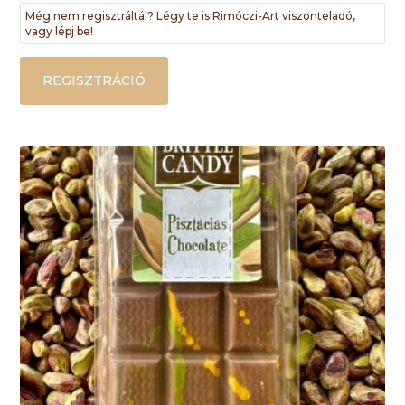
Még nem regisztráltál? Légy te is Rimóczi-Art viszonteladó,
vagy lépj be!
REGISZTRÁCIÓ