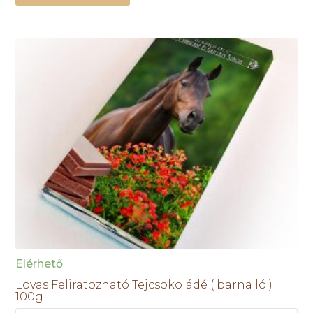
Elérhető
Lovas Feliratozható Tejcsokoládé ( barna ló )
100g