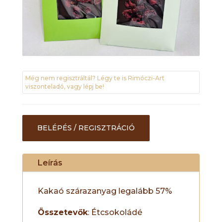
Még nem regisztráltál? Légy te is Rimóczi-Art
viszonteladó, vagy lépj be!
BELÉPÉS / REGISZTRÁCIÓ
Leírás
Kakaó szárazanyag legalább 57%
Összetevők
: Étcsokoládé