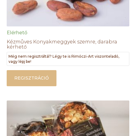
Elérhető
Kézmûves Konyakmeggyek szemre, darabra
kérhető
Még nem regisztráltál? Légy te is Rimóczi-Art viszonteladó,
vagy lépj be!
REGISZTRÁCIÓ