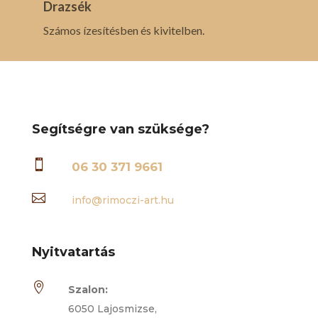
Drazsék
Számos ízesítésben és kivitelben.
Segítségre van szüksége?

06 30 371 9661

info@rimoczi-art.hu
Nyitvatartás

Szalon:
6050 Lajosmizse,