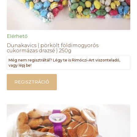
Elérhető
Dunakavics ( pörkölt földimogyorós
cukormázas drazsé ) 250g
Még nem regisztráltál? Légy te is Rimóczi-Art viszonteladó,
vagy lépj be!
REGISZTRÁCIÓ