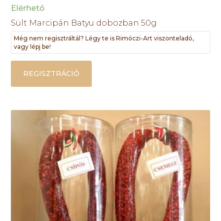
Elérhető
Sült Marcipán Batyu dobozban 50g
Még nem regisztráltál? Légy te is Rimóczi-Art viszonteladó,
vagy lépj be!
REGISZTRÁCIÓ