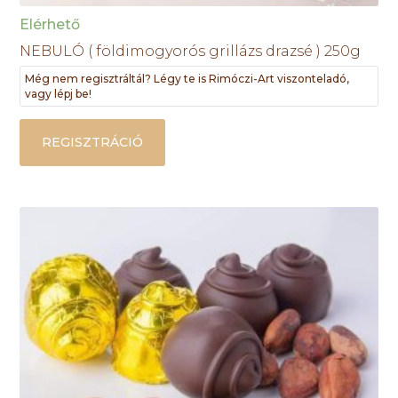
Elérhető
NEBULÓ ( földimogyorós grillázs drazsé ) 250g
Még nem regisztráltál? Légy te is Rimóczi-Art viszonteladó,
vagy lépj be!
REGISZTRÁCIÓ