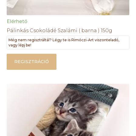
Elérhető
Pálinkás Csokoládé Szalámi ( barna ) 150g
Még nem regisztráltál? Légy te is Rimóczi-Art viszonteladó,
vagy lépj be!
REGISZTRÁCIÓ