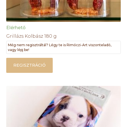
Elérhető
Grillázs Kolbász 180 g
Még nem regisztráltál? Légy te is Rimóczi-Art viszonteladó,
vagy lépj be!
REGISZTRÁCIÓ