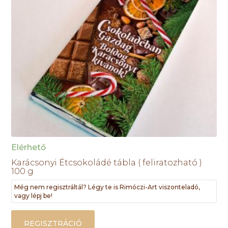
Elérhető
Karácsonyi Étcsokoládé tábla ( feliratozható )
100 g
Még nem regisztráltál? Légy te is Rimóczi-Art viszonteladó,
vagy lépj be!
REGISZTRÁCIÓ