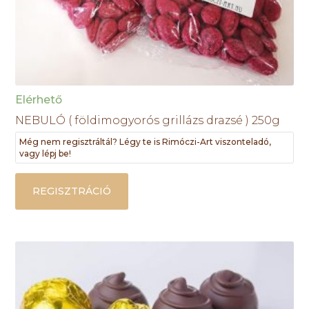
Elérhető
NEBULÓ ( földimogyorós grillázs drazsé ) 250g
Még nem regisztráltál? Légy te is Rimóczi-Art viszonteladó,
vagy lépj be!
REGISZTRÁCIÓ