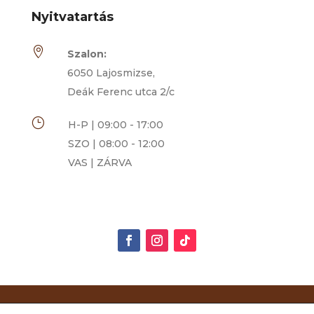
Nyitvatartás

Szalon:
6050 Lajosmizse,
Deák Ferenc utca 2/c
}
H-P | 09:00 - 17:00
SZO | 08:00 - 12:00
VAS | ZÁRVA
Rimóczi-Art Csokoládé és Grillázs Szalon | 2014-