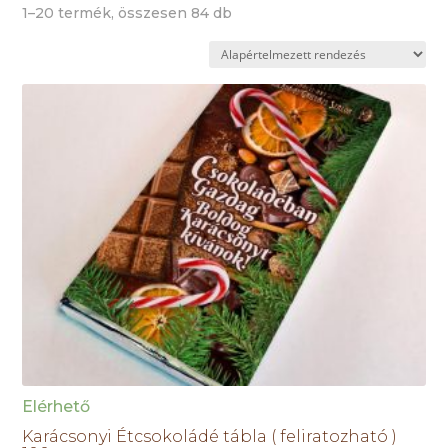
1–20 termék, összesen 84 db
Elérhető
Karácsonyi Étcsokoládé tábla ( feliratozható )