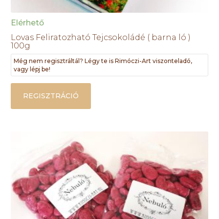
Elérhető
Lovas Feliratozható Tejcsokoládé ( barna ló )
100g
Még nem regisztráltál? Légy te is Rimóczi-Art viszonteladó,
vagy lépj be!
REGISZTRÁCIÓ