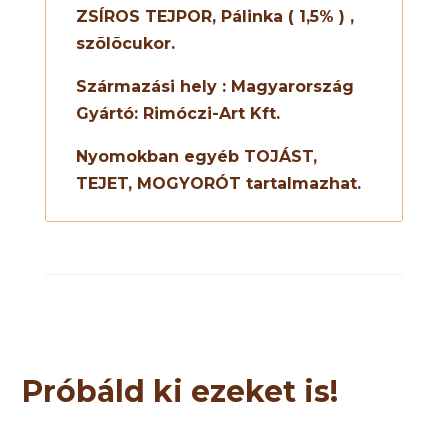
ZSÍROS TEJPOR, Pálinka ( 1,5% ) ,
szõlõcukor.
Származási hely : Magyarország
Gyártó: Rimóczi-Art Kft.
Nyomokban egyéb
TOJÁST,
TEJET, MOGYORÓT
tartalmazhat.
Próbáld ki ezeket is!