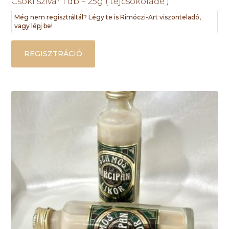
Csoki szivar 1 db = 25g ( tejcsokoládé )
Még nem regisztráltál? Légy te is Rimóczi-Art viszonteladó,
vagy lépj be!
REGISZTRÁCIÓ