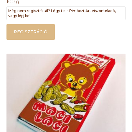
100 g
Még nem regisztráltál? Légy te is Rimóczi-Art viszonteladó,
vagy lépj be!
REGISZTRÁCIÓ