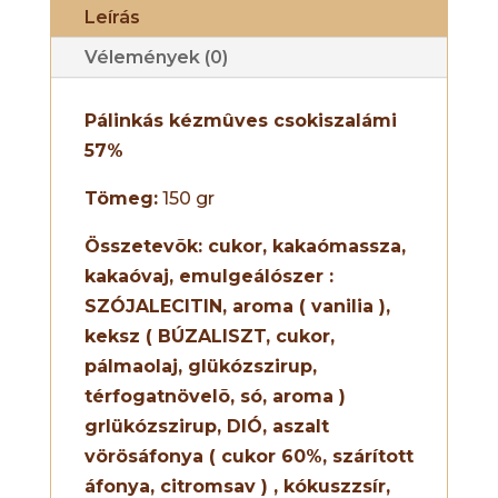
Leírás
Vélemények (0)
Pálinkás kézmûves csokiszalámi
57%
Tömeg:
150 gr
Összetevõk:
cukor, kakaómassza,
kakaóvaj,
emulgeálószer :
SZÓJALECITIN, aroma ( vanilia ),
keksz ( BÚZALISZT, cukor,
pálmaolaj, glükózszirup,
térfogatnövelõ, só, aroma )
grlükózszirup, DIÓ, aszalt
vörösáfonya ( cukor 60%, szárított
áfonya, citromsav ) , kókuszzsír,