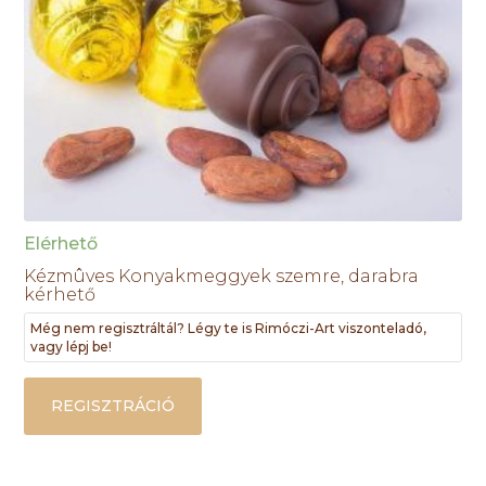
Elérhető
Kézmûves Konyakmeggyek szemre, darabra
kérhető
Még nem regisztráltál? Légy te is Rimóczi-Art viszonteladó,
vagy lépj be!
REGISZTRÁCIÓ