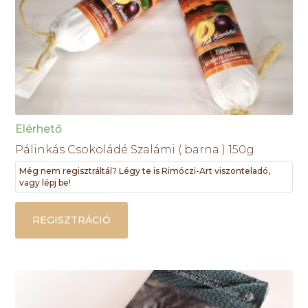
Elérhető
Pálinkás Csokoládé Szalámi ( barna ) 150g
Még nem regisztráltál? Légy te is Rimóczi-Art viszonteladó,
vagy lépj be!
REGISZTRÁCIÓ