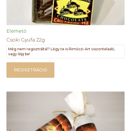
Elérhető
Csoki Gyufa 22g
Még nem regisztráltál? Légy te is Rimóczi-Art viszonteladó,
vagy lépj be!
REGISZTRÁCIÓ