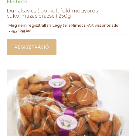
Elérhető
Dunakavics ( pörkölt földimogyorós
cukormázas drazsé ) 250g
Még nem regisztráltál? Légy te is Rimóczi-Art viszonteladó,
vagy lépj be!
REGISZTRÁCIÓ