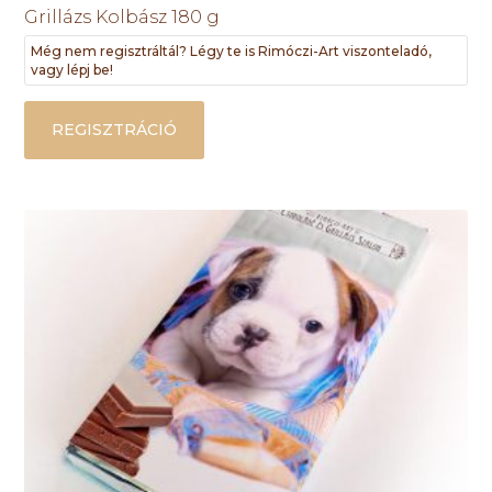
Grillázs Kolbász 180 g
Még nem regisztráltál? Légy te is Rimóczi-Art viszonteladó,
vagy lépj be!
REGISZTRÁCIÓ