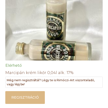
Elérhető
Marcipán krém likőr 0,04l alk.: 17%
Még nem regisztráltál? Légy te is Rimóczi-Art viszonteladó,
vagy lépj be!
REGISZTRÁCIÓ