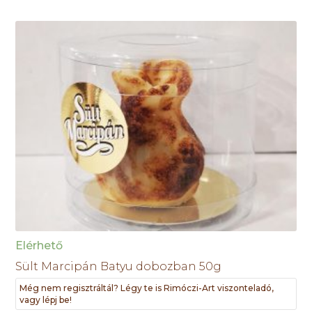
Elérhető
Sült Marcipán Batyu dobozban 50g
Még nem regisztráltál? Légy te is Rimóczi-Art viszonteladó,
vagy lépj be!