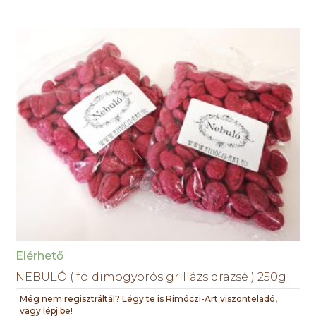
Elérhető
NEBULÓ ( földimogyorós grillázs drazsé ) 250g
Még nem regisztráltál? Légy te is Rimóczi-Art viszonteladó,
vagy lépj be!