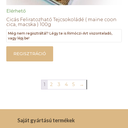
Elérhető
Cicás Feliratozható Tejcsokoládé ( maine coon
cica, macska ) 100g
Még nem regisztráltál? Légy te is Rimóczi-Art viszonteladó,
vagy lépj be!
REGISZTRÁCIÓ
1
2
3
4
5
→
Saját gyártású termékek