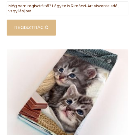
Még nem regisztráltál? Légy te is Rimóczi-Art viszonteladó,
vagy lépj be!
REGISZTRÁCIÓ