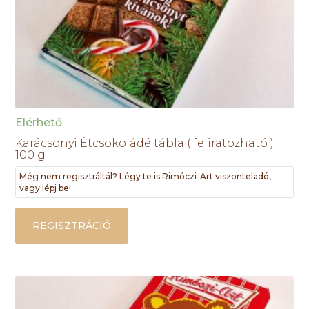
Elérhető
Karácsonyi Étcsokoládé tábla ( feliratozható )
100 g
Még nem regisztráltál? Légy te is Rimóczi-Art viszonteladó,
vagy lépj be!
REGISZTRÁCIÓ