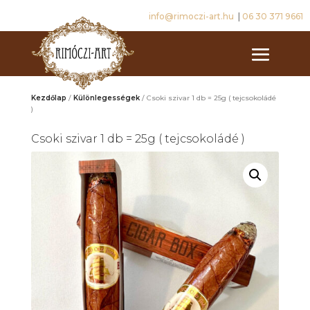
info@rimoczi-art.hu
|
06 30 371 9661
Kezdőlap
/
Különlegességek
/ Csoki szivar 1 db = 25g ( tejcsokoládé
)
Csoki szivar 1 db = 25g ( tejcsokoládé )