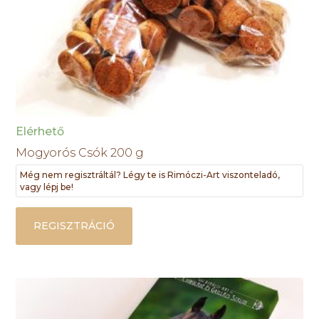
Elérhető
Mogyorós Csók 200 g
Még nem regisztráltál? Légy te is Rimóczi-Art viszonteladó,
vagy lépj be!
REGISZTRÁCIÓ