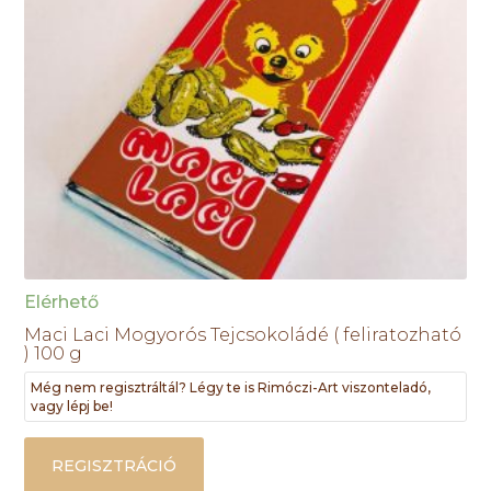
Elérhető
Maci Laci Mogyorós Tejcsokoládé ( feliratozható
) 100 g
Még nem regisztráltál? Légy te is Rimóczi-Art viszonteladó,
vagy lépj be!
REGISZTRÁCIÓ