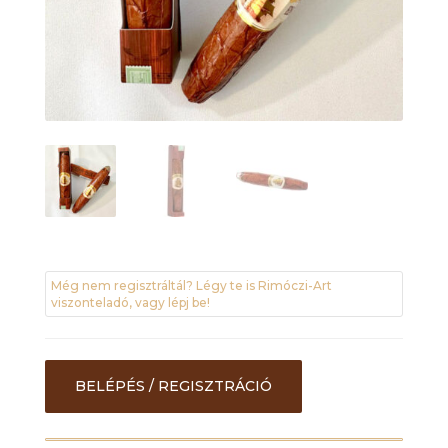
Még nem regisztráltál? Légy te is Rimóczi-Art
viszonteladó, vagy lépj be!
BELÉPÉS / REGISZTRÁCIÓ