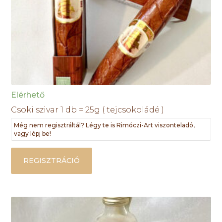
Elérhető
Csoki szivar 1 db = 25g ( tejcsokoládé )
Még nem regisztráltál? Légy te is Rimóczi-Art viszonteladó,
vagy lépj be!
REGISZTRÁCIÓ