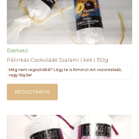
Elérhető
Pálinkás Csokoládé Szalámi ( kék ) 150g
Még nem regisztráltál? Légy te is Rimóczi-Art viszonteladó,
vagy lépj be!
REGISZTRÁCIÓ