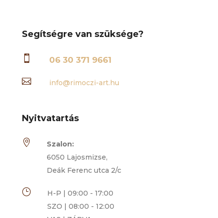
Segítségre van szüksége?

06 30 371 9661

info@rimoczi-art.hu
Nyitvatartás

Szalon:
6050 Lajosmizse,
Deák Ferenc utca 2/c
}
H-P | 09:00 - 17:00
SZO | 08:00 - 12:00