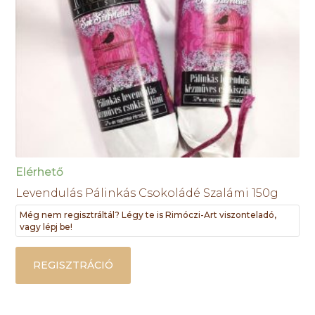
Elérhető
Levendulás Pálinkás Csokoládé Szalámi 150g
Még nem regisztráltál? Légy te is Rimóczi-Art viszonteladó,
vagy lépj be!
REGISZTRÁCIÓ