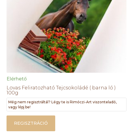
Elérhető
Lovas Feliratozható Tejcsokoládé ( barna ló )
100g
Még nem regisztráltál? Légy te is Rimóczi-Art viszonteladó,
vagy lépj be!
REGISZTRÁCIÓ