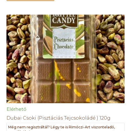
Elérhető
Dubai Csoki (Pisztáciás Tejcsokoládé ) 120g
Még nem regisztráltál? Légy te is Rimóczi-Art viszonteladó,