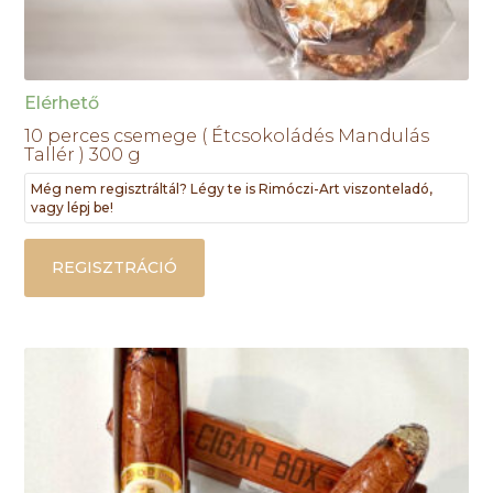
Elérhető
10 perces csemege ( Étcsokoládés Mandulás
Tallér ) 300 g
Még nem regisztráltál? Légy te is Rimóczi-Art viszonteladó,
vagy lépj be!
REGISZTRÁCIÓ