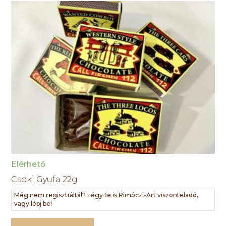
Elérhető
Csoki Gyufa 22g
Még nem regisztráltál? Légy te is Rimóczi-Art viszonteladó,
vagy lépj be!