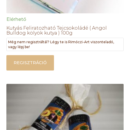
Elérhető
Kutyás Feliratozható Tejcsokoládé ( Angol
Bulldog kölyök kutya ) 100g
Még nem regisztráltál? Légy te is Rimóczi-Art viszonteladó,
vagy lépj be!
REGISZTRÁCIÓ