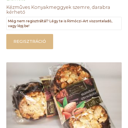
Kézmûves Konyakmeggyek szemre, darabra
kérhető
Még nem regisztráltál? Légy te is Rimóczi-Art viszonteladó,
vagy lépj be!
REGISZTRÁCIÓ