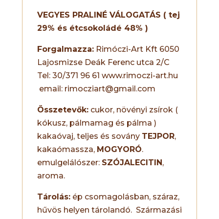
VEGYES PRALINÉ VÁLOGATÁS ( tej
29% és étcsokoládé 48% )
Forgalmazza:
Rimóczi-Art Kft 6050
Lajosmizse Deák Ferenc utca 2/C
Tel: 30/371 96 61 www.rimoczi-art.hu
email: rimocziart@gmail.com
Összetevők:
cukor, növényi zsírok (
kókusz, pálmamag és pálma )
kakaóvaj, teljes és sovány
TEJPOR
,
kakaómassza,
MOGYORÓ
.
emulgelálószer:
SZÓJALECITIN
,
aroma.
Tárolás:
ép csomagolásban, száraz,
hűvös helyen tárolandó. Származási