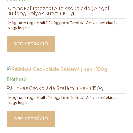
Kutyás Feliratozható Tejcsokoládé ( Angol
Bulldog kölyök kutya ) 100g
Még nem regisztráltál? Légy te is Rimóczi-Art viszonteladó,
vagy lépj be!
REGISZTRÁCIÓ
Elérhető
Pálinkás Csokoládé Szalámi ( kék ) 150g
Még nem regisztráltál? Légy te is Rimóczi-Art viszonteladó,
vagy lépj be!
REGISZTRÁCIÓ