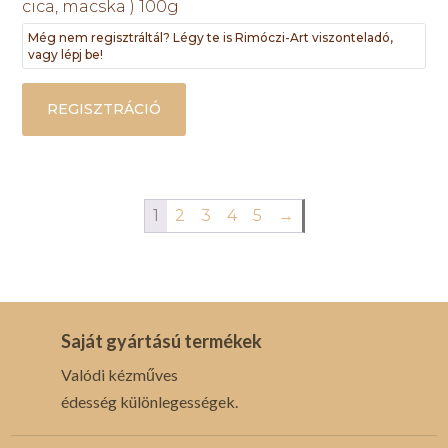
cica, macska ) 100g
Még nem regisztráltál? Légy te is Rimóczi-Art viszonteladó,
vagy lépj be!
REGISZTRÁCIÓ
1
2
3
4
5
→
Saját gyártású termékek
Valódi kézműves
édesség különlegességek.