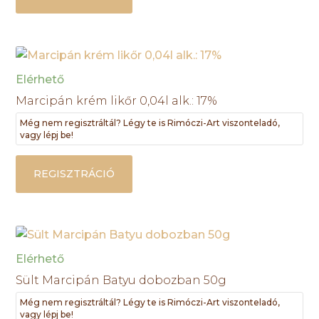
Elérhető
Marcipán krém likőr 0,04l alk.: 17%
Még nem regisztráltál? Légy te is Rimóczi-Art viszonteladó,
vagy lépj be!
REGISZTRÁCIÓ
Elérhető
Sült Marcipán Batyu dobozban 50g
Még nem regisztráltál? Légy te is Rimóczi-Art viszonteladó,
vagy lépj be!