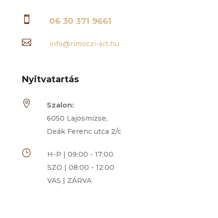

06 30 371 9661

info@rimoczi-art.hu
Nyitvatartás

Szalon:
6050 Lajosmizse,
Deák Ferenc utca 2/c
}
H-P | 09:00 - 17:00
SZO | 08:00 - 12:00
VAS | ZÁRVA