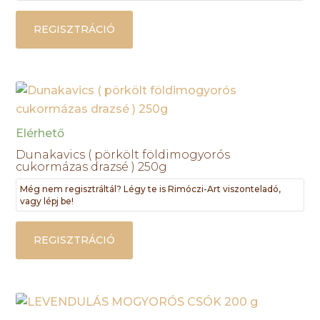
REGISZTRÁCIÓ
Elérhető
Dunakavics ( pörkölt földimogyorós
cukormázas drazsé ) 250g
Még nem regisztráltál? Légy te is Rimóczi-Art viszonteladó,
vagy lépj be!
REGISZTRÁCIÓ