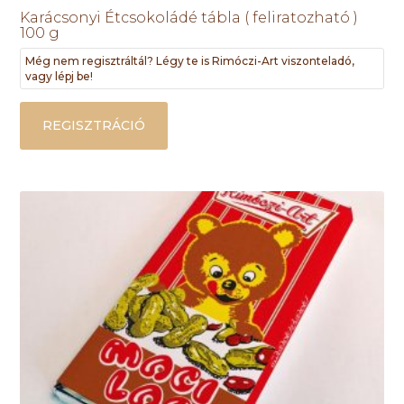
Karácsonyi Étcsokoládé tábla ( feliratozható )
100 g
Még nem regisztráltál? Légy te is Rimóczi-Art viszonteladó,
vagy lépj be!
REGISZTRÁCIÓ