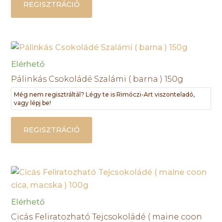
REGISZTRÁCIÓ
Elérhető
Pálinkás Csokoládé Szalámi ( barna ) 150g
Még nem regisztráltál? Légy te is Rimóczi-Art viszonteladó,
vagy lépj be!
REGISZTRÁCIÓ
Elérhető
Cicás Feliratozható Tejcsokoládé ( maine coon