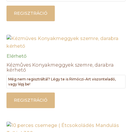
REGISZTRÁCIÓ
Elérhető
Kézmûves Konyakmeggyek szemre, darabra
kérhető
Még nem regisztráltál? Légy te is Rimóczi-Art viszonteladó,
vagy lépj be!
REGISZTRÁCIÓ