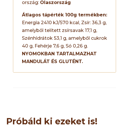
ország:
Olaszország
Átlagos tápérték 100g termékben:
Energia 2410 kJ/570 kcal, Zsír: 36,3 g,
amelyből telített zsírsavak 17,1 g,
Szénhidrátok 53,1 g, amelyből cukrok
40 g, Fehérje 7,6 g, Só 0,26 g.
NYOMOKBAN TARTALMAZHAT
MANDULÁT ÉS GLUTÉNT.
Próbáld ki ezeket is!