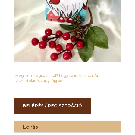
Még nem regisztráltál? Légy te is Rimóczi-Art
viszonteladó, vagy lépj be!
BELÉPÉS / REGISZTRÁCIÓ
Leírás