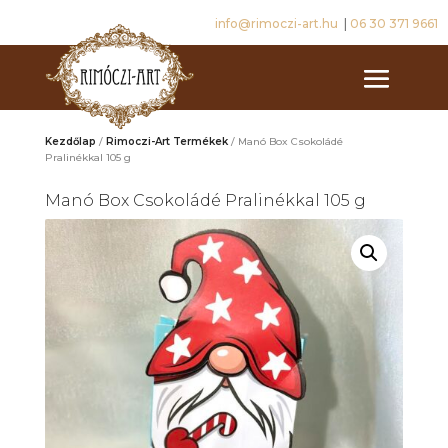
info@rimoczi-art.hu
|
06 30 371 9661
Kezdőlap
/
Rimoczi-Art Termékek
/ Manó Box Csokoládé
Pralinékkal 105 g
Manó Box Csokoládé Pralinékkal 105 g