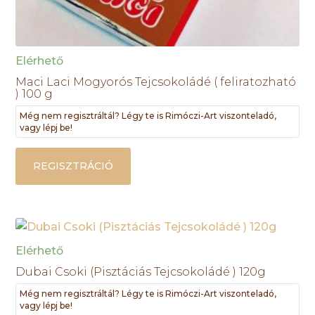
Elérhető
Maci Laci Mogyorós Tejcsokoládé ( feliratozható
) 100 g
Még nem regisztráltál? Légy te is Rimóczi-Art viszonteladó,
vagy lépj be!
REGISZTRÁCIÓ
Elérhető
Dubai Csoki (Pisztáciás Tejcsokoládé ) 120g
Még nem regisztráltál? Légy te is Rimóczi-Art viszonteladó,
vagy lépj be!