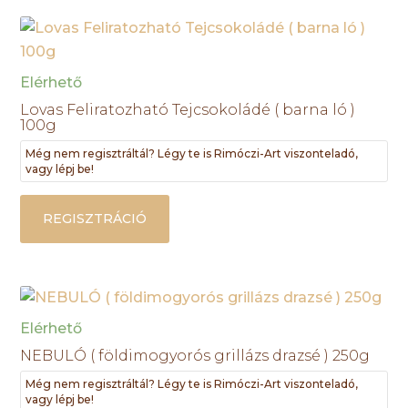
Elérhető
Lovas Feliratozható Tejcsokoládé ( barna ló )
100g
Még nem regisztráltál? Légy te is Rimóczi-Art viszonteladó,
vagy lépj be!
REGISZTRÁCIÓ
Elérhető
NEBULÓ ( földimogyorós grillázs drazsé ) 250g
Még nem regisztráltál? Légy te is Rimóczi-Art viszonteladó,
vagy lépj be!