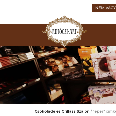
NEM VAGY
Csokoládé és Grillázs Szalon
/ “eper” címk