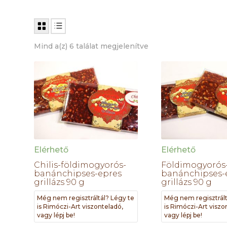
Mind a(z) 6 találat megjelenítve
Elérhető
Elérhető
Chilis-földimogyorós-
Földimogyorós
banánchipses-epres
banánchipses-
grillázs 90 g
grillázs 90 g
Még nem regisztráltál? Légy te
Még nem regisztrált
is Rimóczi-Art viszonteladó,
is Rimóczi-Art viszo
vagy lépj be!
vagy lépj be!