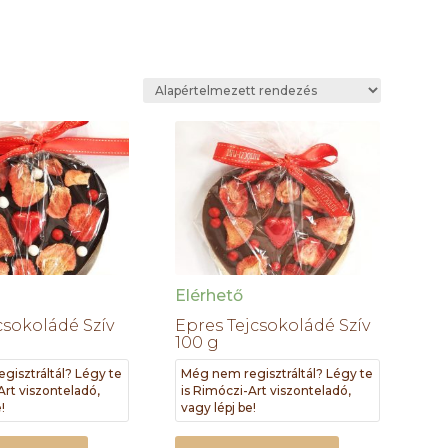
Elérhető
csokoládé Szív
Epres Tejcsokoládé Szív
100 g
gisztráltál? Légy te
Még nem regisztráltál? Légy te
Art viszonteladó,
is Rimóczi-Art viszonteladó,
!
vagy lépj be!