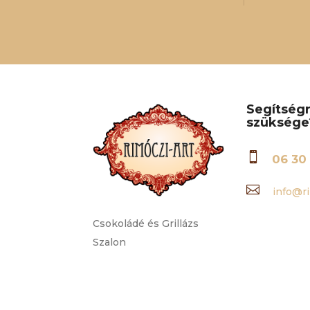
Segítség
szüksége

06 30 

info@ri
Csokoládé és Grillázs
Szalon