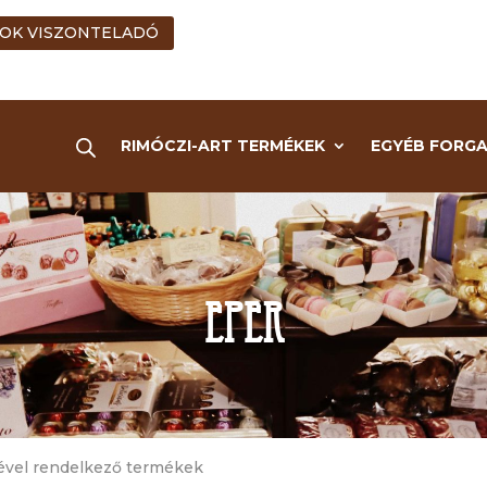
OK VISZONTELADÓ
RIMÓCZI-ART TERMÉKEK
EGYÉB FORG
eper
ével rendelkező termékek