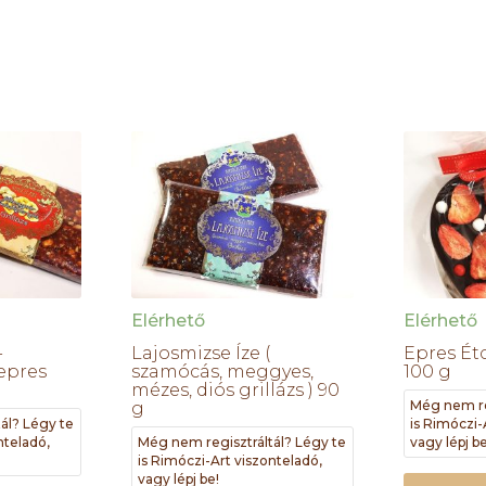
Elérhető
Elérhető
-
Lajosmizse Íze (
Epres Ét
epres
szamócás, meggyes,
100 g
mézes, diós grillázs ) 90
Még nem re
g
ál? Légy te
is Rimóczi-
nteladó,
Még nem regisztráltál? Légy te
vagy lépj be
is Rimóczi-Art viszonteladó,
vagy lépj be!