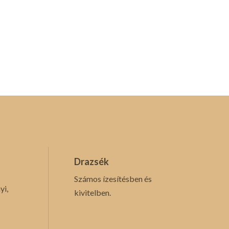
Drazsék
Számos ízesítésben és
yi,
kivitelben.