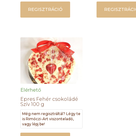
REGISZTRÁCIÓ
REGISZTRÁCI
Elérhető
Epres Fehér csokoládé
Szív 100 g
Még nem regisztráltál? Légy te
is Rimóczi-Art viszonteladó,
vagy lépj be!