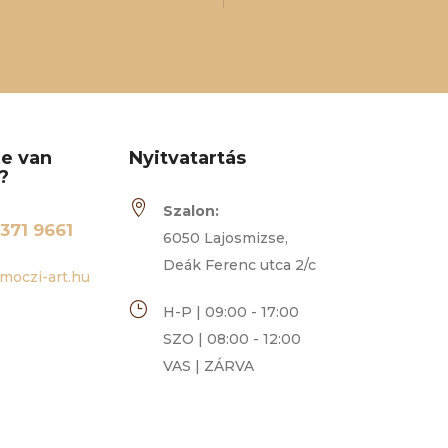
re van
Nyitvatartás
?

Szalon:
371 9661
6050 Lajosmizse,
Deák Ferenc utca 2/c
moczi-art.hu
}
H-P | 09:00 - 17:00
SZO | 08:00 - 12:00
VAS | ZÁRVA