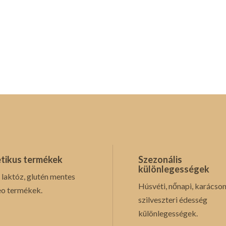
tikus termékek
Szezonális
különlegességek
 laktóz, glutén mentes
Húsvéti, nőnapi, karácson
eo termékek.
szilveszteri édesség
különlegességek.