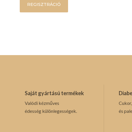
REGISZTRÁCIÓ
Saját gyártású termékek
Diabe
Valódi kézműves
Cukor,
édesség különlegességek.
és pal