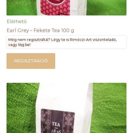
Elérhető
Earl Grey – Fekete Tea 100 g
Még nem regisztráltál? Légy te is Rimóczi-Art viszonteladó,
vagy lépj be!
REGISZTRÁCIÓ