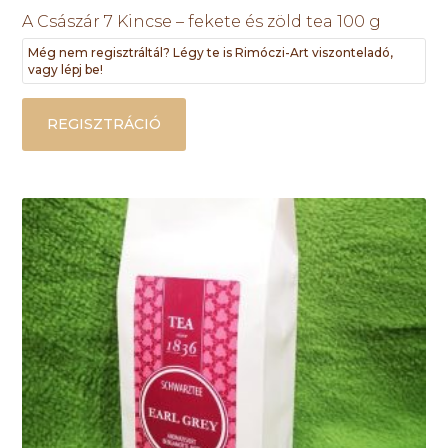
A Császár 7 Kincse – fekete és zöld tea 100 g
Még nem regisztráltál? Légy te is Rimóczi-Art viszonteladó,
vagy lépj be!
REGISZTRÁCIÓ