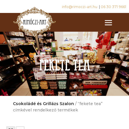
info@rimoczi-art.hu
|
06 30 371 9661
fekete tea
Csokoládé és Grillázs Szalon
/ “fekete tea”
címkével rendelkező termékek