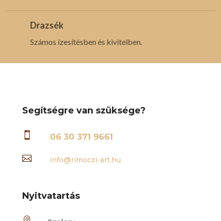
Drazsék
Számos ízesítésben és kivitelben.
Segítségre van szüksége?

06 30 371 9661

info@rimoczi-art.hu
Nyitvatartás
