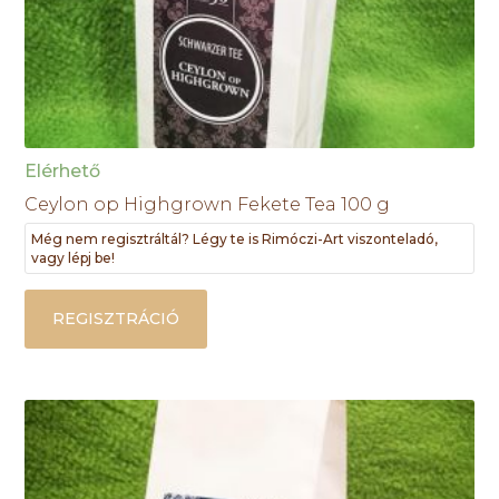
Elérhető
Ceylon op Highgrown Fekete Tea 100 g
Még nem regisztráltál? Légy te is Rimóczi-Art viszonteladó,
vagy lépj be!
REGISZTRÁCIÓ