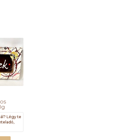
tos
0g
ál? Légy te
nteladó,