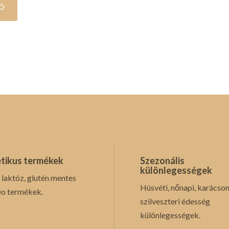
Ó
tikus termékek
Szezonális
különlegességek
 laktóz, glutén mentes
Húsvéti, nőnapi, karácson
eo termékek.
szilveszteri édesség
különlegességek.