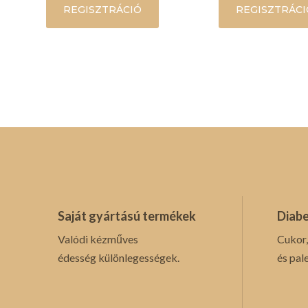
REGISZTRÁCIÓ
REGISZTRÁCI
Saját gyártású termékek
Diabe
Valódi kézműves
Cukor,
édesség különlegességek.
és pal