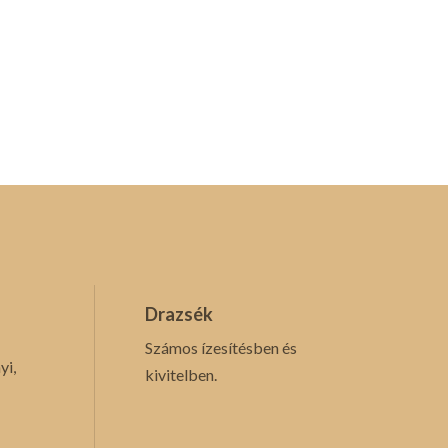
Drazsék
Számos ízesítésben és
yi,
kivitelben.