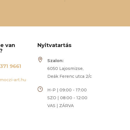
re van
Nyitvatartás
?

Szalon:
371 9661
6050 Lajosmizse,
Deák Ferenc utca 2/c
moczi-art.hu
}
H-P | 09:00 - 17:00
SZO | 08:00 - 12:00
VAS | ZÁRVA