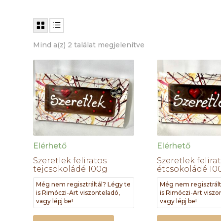
Mind a(z) 2 találat megjelenítve
Elérhető
Elérhető
Szeretlek feliratos
Szeretlek felira
tejcsokoládé 100g
étcsokoládé 10
Még nem regisztráltál? Légy te
Még nem regisztrált
is Rimóczi-Art viszonteladó,
is Rimóczi-Art viszo
vagy lépj be!
vagy lépj be!