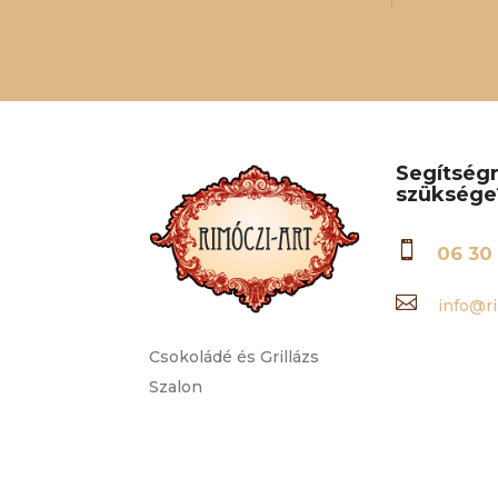
Segítség
szüksége

06 30 

info@ri
Csokoládé és Grillázs
Szalon