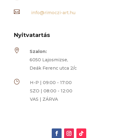

info@rimoczi-art.hu
Nyitvatartás

Szalon:
6050 Lajosmizse,
Deák Ferenc utca 2/c
}
H-P | 09:00 - 17:00
SZO | 08:00 - 12:00
VAS | ZÁRVA