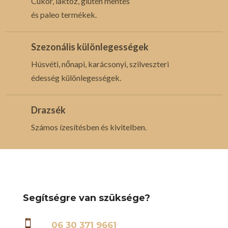
Cukor, laktóz, glutén mentes
és paleo termékek.
Szezonális különlegességek
Húsvéti, nőnapi, karácsonyi, szilveszteri
édesség különlegességek.
Drazsék
Számos ízesítésben és kivitelben.
Segítségre van szüksége?

06 30 371 9661