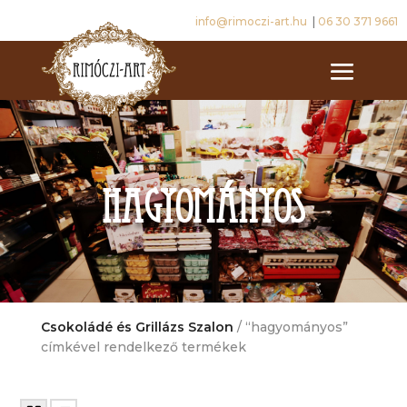
info@rimoczi-art.hu
|
06 30 371 9661
hagyományos
Csokoládé és Grillázs Szalon
/ “hagyományos”
címkével rendelkező termékek