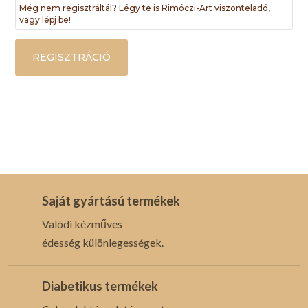
Még nem regisztráltál? Légy te is Rimóczi-Art viszonteladó,
vagy lépj be!
REGISZTRÁCIÓ
Saját gyártású termékek
Valódi kézműves
édesség különlegességek.
Diabetikus termékek