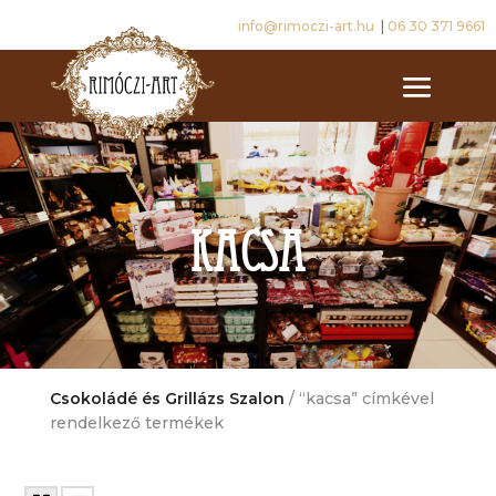
info@rimoczi-art.hu
|
06 30 371 9661
kacsa
Csokoládé és Grillázs Szalon
/ “kacsa” címkével
rendelkező termékek