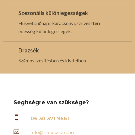
Szezonális különlegességek
Húsvéti, nőnapi, karácsonyi, szilveszteri
édesség különlegességek.
Drazsék
Számos ízesítésben és kivitelben.
Segítségre van szüksége?

06 30 371 9661

info@rimoczi-art.hu