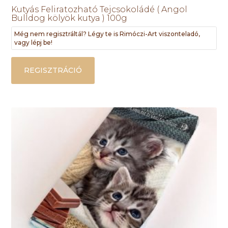
Kutyás Feliratozható Tejcsokoládé ( Angol
Bulldog kölyök kutya ) 100g
Még nem regisztráltál? Légy te is Rimóczi-Art viszonteladó,
vagy lépj be!
REGISZTRÁCIÓ