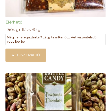
Elérhető
Diós grillázs 90 g
Még nem regisztráltál? Légy te is Rimóczi-Art viszonteladó,
vagy lépj be!
REGISZTRÁCIÓ