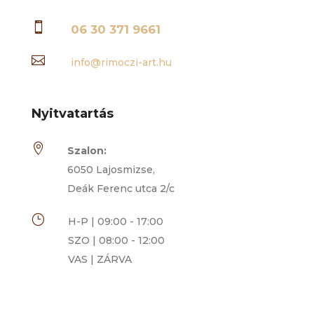

06 30 371 9661

info@rimoczi-art.hu
Nyitvatartás

Szalon:
6050 Lajosmizse,
Deák Ferenc utca 2/c
}
H-P | 09:00 - 17:00
SZO | 08:00 - 12:00
VAS | ZÁRVA