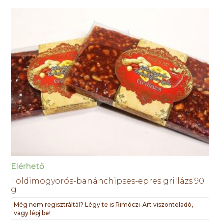
Elérhető
Földimogyorós-banánchipses-epres grillázs 90
g
Még nem regisztráltál? Légy te is Rimóczi-Art viszonteladó,
vagy lépj be!