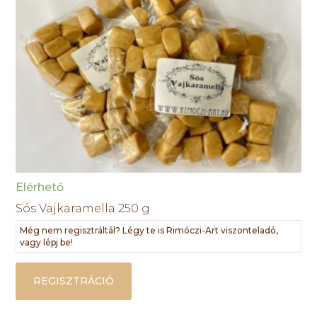
Elérhető
Sós Vajkaramella 250 g
Még nem regisztráltál? Légy te is Rimóczi-Art viszonteladó,
vagy lépj be!
REGISZTRÁCIÓ