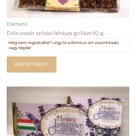
Elérhető
Diós-aszalt szilvás-fahéjas grillázs 90 g
Még nem regisztráltál? Légy te is Rimóczi-Art viszonteladó,
vagy lépj be!
REGISZTRÁCIÓ