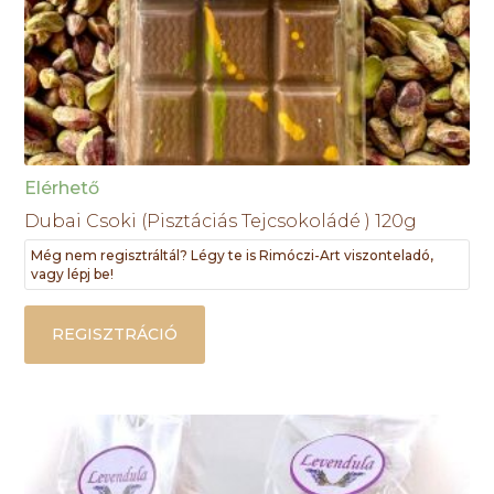
Elérhető
Dubai Csoki (Pisztáciás Tejcsokoládé ) 120g
Még nem regisztráltál? Légy te is Rimóczi-Art viszonteladó,
vagy lépj be!
REGISZTRÁCIÓ