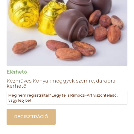
Elérhető
Kézmûves Konyakmeggyek szemre, darabra
kérhető
Még nem regisztráltál? Légy te is Rimóczi-Art viszonteladó,
vagy lépj be!
REGISZTRÁCIÓ