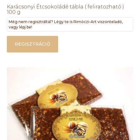
Karácsonyi Étcsokoládé tábla ( feliratozható )
100 g
Még nem regisztráltál? Légy te is Rimóczi-Art viszonteladó,
vagy lépj be!
REGISZTRÁCIÓ