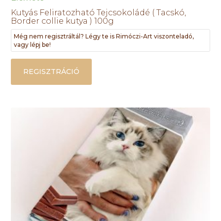
Kutyás Feliratozható Tejcsokoládé ( Tacskó,
Border collie kutya ) 100g
Még nem regisztráltál? Légy te is Rimóczi-Art viszonteladó,
vagy lépj be!
REGISZTRÁCIÓ