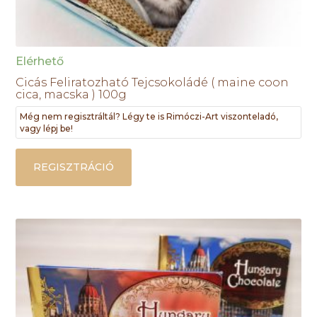
Elérhető
Cicás Feliratozható Tejcsokoládé ( maine coon
cica, macska ) 100g
Még nem regisztráltál? Légy te is Rimóczi-Art viszonteladó,
vagy lépj be!
REGISZTRÁCIÓ