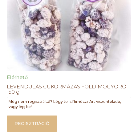
Elérhető
LEVENDULÁS CUKORMÁZAS FÖLDIMOGYORÓ
150 g
Még nem regisztráltál? Légy te is Rimóczi-Art viszonteladó,
vagy lépj be!
REGISZTRÁCIÓ