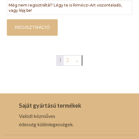
Még nem regisztráltál? Légy te is Rimóczi-Art viszonteladó,
vagy lépj be!
REGISZTRÁCIÓ
1
2
→
Saját gyártású termékek
Valódi kézműves
édesség különlegességek.