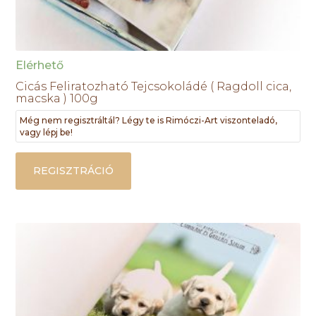
Elérhető
Cicás Feliratozható Tejcsokoládé ( Ragdoll cica,
macska ) 100g
Még nem regisztráltál? Légy te is Rimóczi-Art viszonteladó,
vagy lépj be!
REGISZTRÁCIÓ