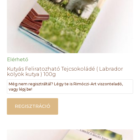
Elérhető
Kutyás Feliratozható Tejcsokoládé ( Labrador
kölyök kutya ) 100g
Még nem regisztráltál? Légy te is Rimóczi-Art viszonteladó,
vagy lépj be!
REGISZTRÁCIÓ