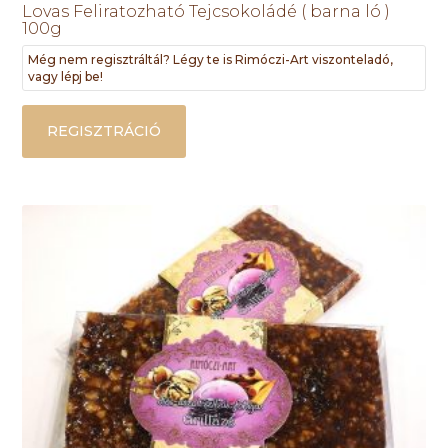
Lovas Feliratozható Tejcsokoládé ( barna ló )
100g
Még nem regisztráltál? Légy te is Rimóczi-Art viszonteladó,
vagy lépj be!
REGISZTRÁCIÓ