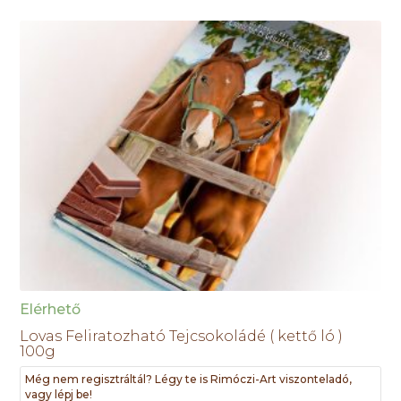
Elérhető
Lovas Feliratozható Tejcsokoládé ( kettő ló )
100g
Még nem regisztráltál? Légy te is Rimóczi-Art viszonteladó,
vagy lépj be!