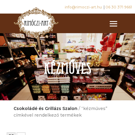
info@rimoczi-art.hu
|
06 30 371 9661
kézműves
Csokoládé és Grillázs Szalon
/ “kézműves”
címkével rendelkező termékek