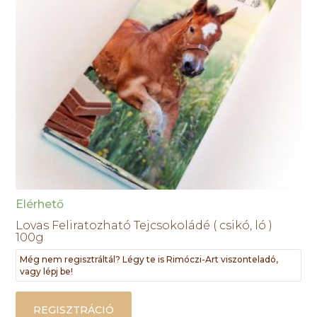
Elérhető
Lovas Feliratozható Tejcsokoládé ( csikó, ló )
100g
Még nem regisztráltál? Légy te is Rimóczi-Art viszonteladó,
vagy lépj be!
REGISZTRÁCIÓ