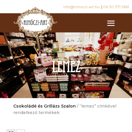
info@rimoczi-art.hu
|
06 30 371 9661
lemez
Csokoládé és Grillázs Szalon
/ “lemez” címkével
rendelkező termékek