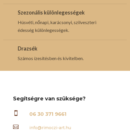
Szezonális különlegességek
Húsvéti, nőnapi, karácsonyi, szilveszteri
édesség különlegességek.
Drazsék
Számos ízesítésben és kivitelben.
Segítségre van szüksége?

06 30 371 9661

info@rimoczi-art.hu