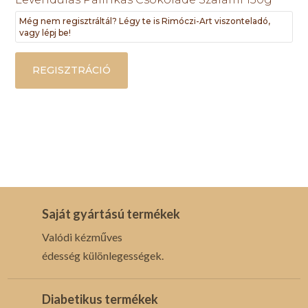
Még nem regisztráltál? Légy te is Rimóczi-Art viszonteladó,
vagy lépj be!
REGISZTRÁCIÓ
Saját gyártású termékek
Valódi kézműves
édesség különlegességek.
Diabetikus termékek