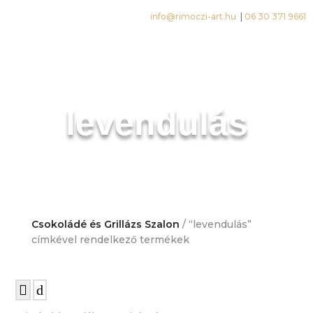
info@rimoczi-art.hu
|
06 30 371 9661
levendulás
Csokoládé és Grillázs Szalon
/ “levendulás”
címkével rendelkező termékek