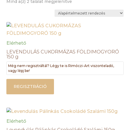
Mind a(z) 2 találat megjelenítve
Elérhető
LEVENDULÁS CUKORMÁZAS FÖLDIMOGYORÓ
150 g
Még nem regisztráltál? Légy te is Rimóczi-Art viszonteladó,
vagy lépj be!
REGISZTRÁCIÓ
Elérhető
Levendulás Pálinkás Csokoládé Szalámi 150g