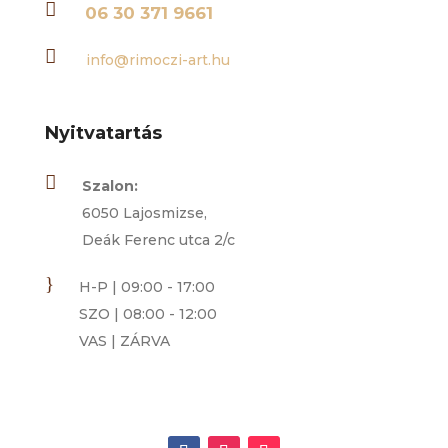

06 30 371 9661

info@rimoczi-art.hu
Nyitvatartás

Szalon:
6050 Lajosmizse,
Deák Ferenc utca 2/c
}
H-P | 09:00 - 17:00
SZO | 08:00 - 12:00
VAS | ZÁRVA