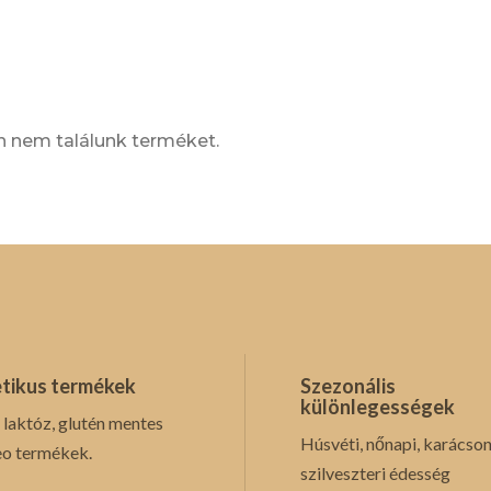
n nem találunk terméket.
tikus termékek
Szezonális
különlegességek
 laktóz, glutén mentes
Húsvéti, nőnapi, karácson
eo termékek.
szilveszteri édesség