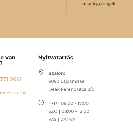
különlegességek.
re van
Nyitvatartás
?

Szalon:
371 9661
6050 Lajosmizse,
Deák Ferenc utca 2/c
moczi-art.hu
}
H-P | 09:00 - 17:00
SZO | 08:00 - 12:00
VAS | ZÁRVA