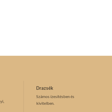
Drazsék
Számos ízesítésben és
yi,
kivitelben.