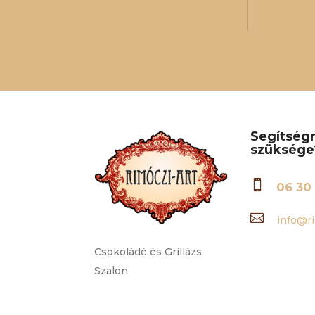
Segítség
szüksége

06 30 

info@ri
Csokoládé és Grillázs
Szalon