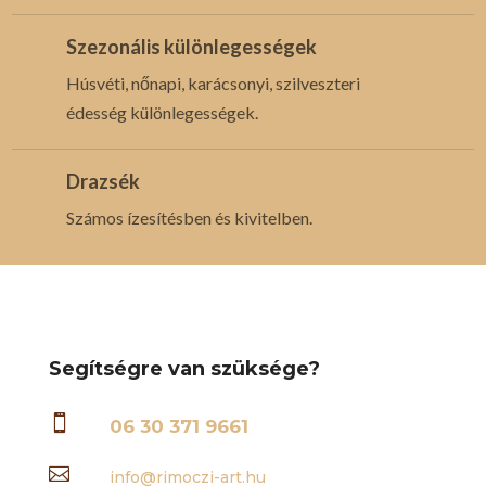
Szezonális különlegességek
Húsvéti, nőnapi, karácsonyi, szilveszteri
édesség különlegességek.
Drazsék
Számos ízesítésben és kivitelben.
Segítségre van szüksége?

06 30 371 9661

info@rimoczi-art.hu