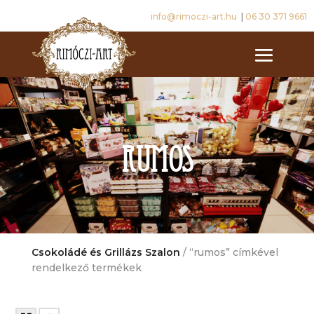
info@rimoczi-art.hu
|
06 30 371 9661
rumos
Csokoládé és Grillázs Szalon
/ “rumos” címkével
rendelkező termékek