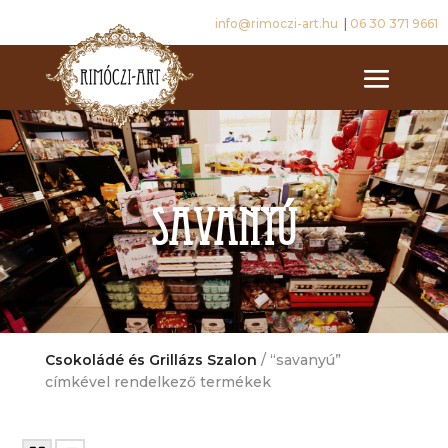
info@rimoczi-art.hu
|
06 30 371 9661
savanyú
Csokoládé és Grillázs Szalon
/ “savanyú”
címkével rendelkező termékek