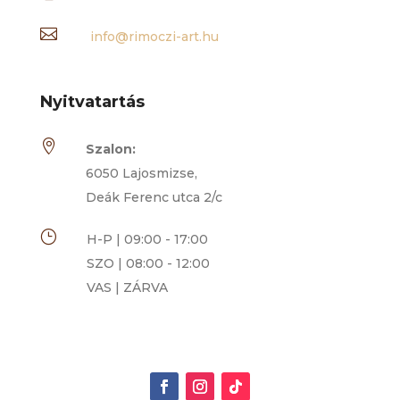

info@rimoczi-art.hu
Nyitvatartás

Szalon:
6050 Lajosmizse,
Deák Ferenc utca 2/c
}
H-P | 09:00 - 17:00
SZO | 08:00 - 12:00
VAS | ZÁRVA