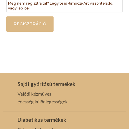
Még nem regisztráltál? Légy te is Rimóczi-Art viszonteladó,
vagy lépj be!
REGISZTRÁCIÓ
Saját gyártású termékek
Valódi kézműves
édesség különlegességek.
Diabetikus termékek