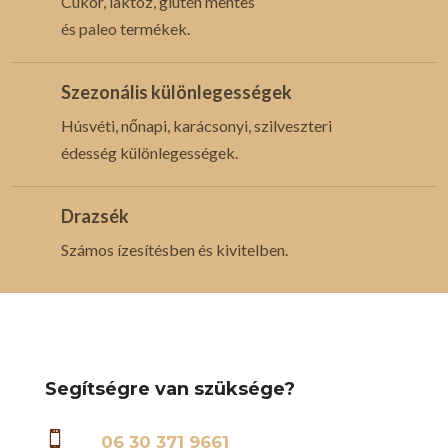
Cukor, laktóz, glutén mentes
és paleo termékek.
Szezonális különlegességek
Húsvéti, nőnapi, karácsonyi, szilveszteri
édesség különlegességek.
Drazsék
Számos ízesítésben és kivitelben.
Segítségre van szüksége?

06 30 371 9661