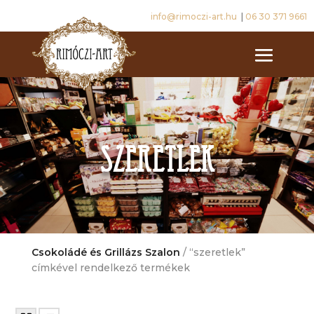
info@rimoczi-art.hu
|
06 30 371 9661
szeretlek
Csokoládé és Grillázs Szalon
/ “szeretlek”
címkével rendelkező termékek