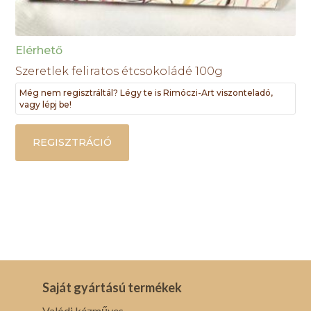
Elérhető
Szeretlek feliratos étcsokoládé 100g
Még nem regisztráltál? Légy te is Rimóczi-Art viszonteladó,
vagy lépj be!
REGISZTRÁCIÓ
Saját gyártású termékek
Valódi kézműves