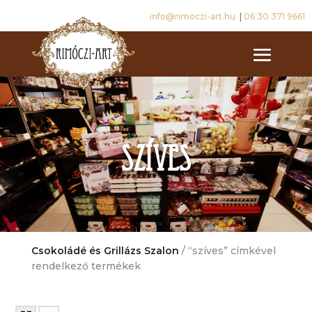
info@rimoczi-art.hu
|
06 30 371 9661
szíves
Csokoládé és Grillázs Szalon
/ “szíves” címkével
rendelkező termékek