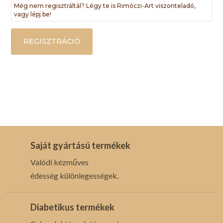
Még nem regisztráltál? Légy te is Rimóczi-Art viszonteladó,
vagy lépj be!
REGISZTRÁCIÓ
Saját gyártású termékek
Valódi kézműves
édesség különlegességek.
Diabetikus termékek