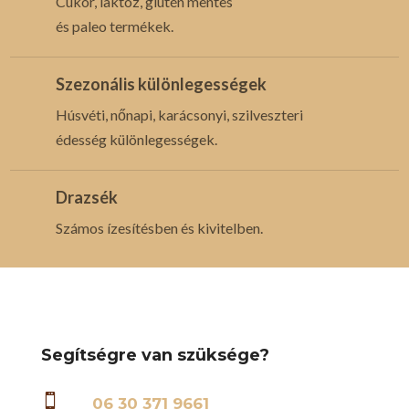
Cukor, laktóz, glutén mentes
és paleo termékek.
Szezonális különlegességek
Húsvéti, nőnapi, karácsonyi, szilveszteri
édesség különlegességek.
Drazsék
Számos ízesítésben és kivitelben.
Segítségre van szüksége?

06 30 371 9661