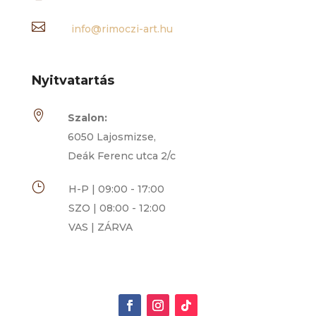

info@rimoczi-art.hu
Nyitvatartás

Szalon:
6050 Lajosmizse,
Deák Ferenc utca 2/c
}
H-P | 09:00 - 17:00
SZO | 08:00 - 12:00
VAS | ZÁRVA