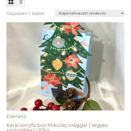
Összesen 1 találat
Elérhető
Karácsonyfa box Mikulás virággal ( vegyes
pralinékkal ) 105g