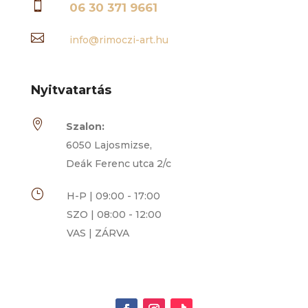

06 30 371 9661

info@rimoczi-art.hu
Nyitvatartás

Szalon:
6050 Lajosmizse,
Deák Ferenc utca 2/c
}
H-P | 09:00 - 17:00
SZO | 08:00 - 12:00
VAS | ZÁRVA