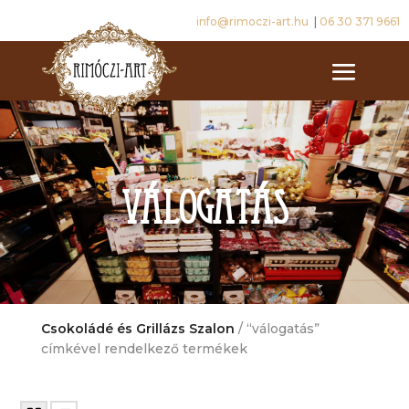
info@rimoczi-art.hu
|
06 30 371 9661
válogatás
Csokoládé és Grillázs Szalon
/ “válogatás”
címkével rendelkező termékek