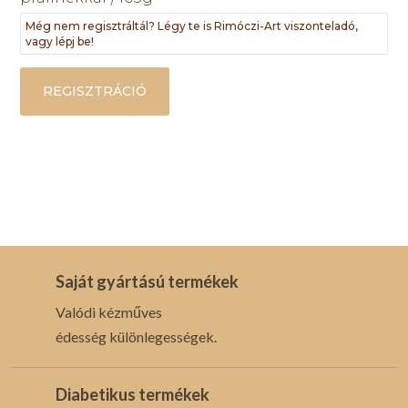
Még nem regisztráltál? Légy te is Rimóczi-Art viszonteladó,
vagy lépj be!
REGISZTRÁCIÓ
Saját gyártású termékek
Valódi kézműves
édesség különlegességek.
Diabetikus termékek