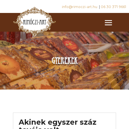
info@rimoczi-art.hu
|
06 30 371 9661
gyerekek
Akinek egyszer száz