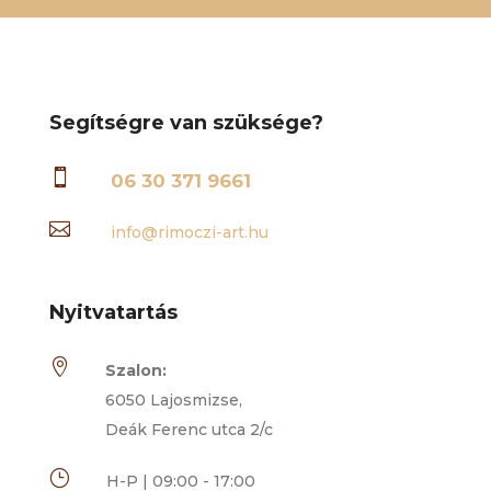
Segítségre van szüksége?

06 30 371 9661

info@rimoczi-art.hu
Nyitvatartás

Szalon:
6050 Lajosmizse,
Deák Ferenc utca 2/c
}
H-P | 09:00 - 17:00