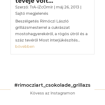
tevéje volt…
Szerző:
TrA-iZcOmIr
|
máj 26, 2013
|
Sajtó megjelenés
Beszélgetés Rimóczi László
grillázsmesterrel a cukrászat
mostohagyerekéről, a rögös útról és a
száz tevéről Most interjúkészítés...
bővebben
#rimocziart_csokolade_grillazs
Kövess az Instagramon