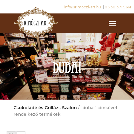
info@rimoczi-art.hu
|
06 30 371 9661
dubai
Csokoládé és Grillázs Szalon
/ “dubai” címkével
rendelkező termékek