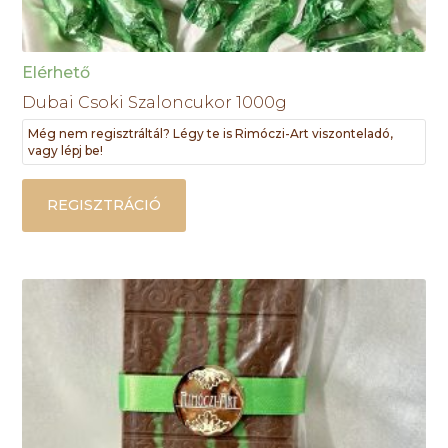
Elérhető
Dubai Csoki Szaloncukor 1000g
Még nem regisztráltál? Légy te is Rimóczi-Art viszonteladó,
vagy lépj be!
REGISZTRÁCIÓ