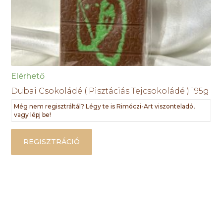
Elérhető
Dubai Csokoládé ( Pisztáciás Tejcsokoládé ) 195g
Még nem regisztráltál? Légy te is Rimóczi-Art viszonteladó,
vagy lépj be!
REGISZTRÁCIÓ