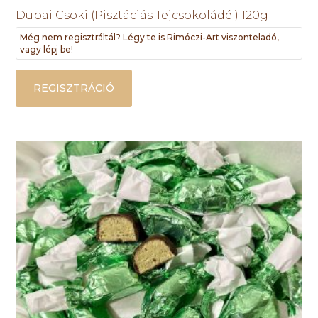
Dubai Csoki (Pisztáciás Tejcsokoládé ) 120g
Még nem regisztráltál? Légy te is Rimóczi-Art viszonteladó,
vagy lépj be!
REGISZTRÁCIÓ