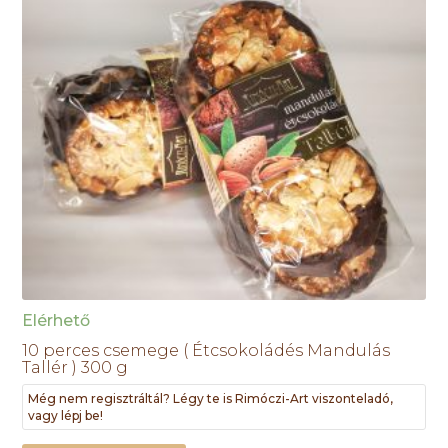
Elérhető
10 perces csemege ( Étcsokoládés Mandulás
Tallér ) 300 g
Még nem regisztráltál? Légy te is Rimóczi-Art viszonteladó,
vagy lépj be!