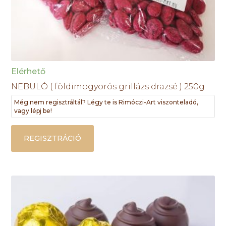
Elérhető
NEBULÓ ( földimogyorós grillázs drazsé ) 250g
Még nem regisztráltál? Légy te is Rimóczi-Art viszonteladó,
vagy lépj be!
REGISZTRÁCIÓ