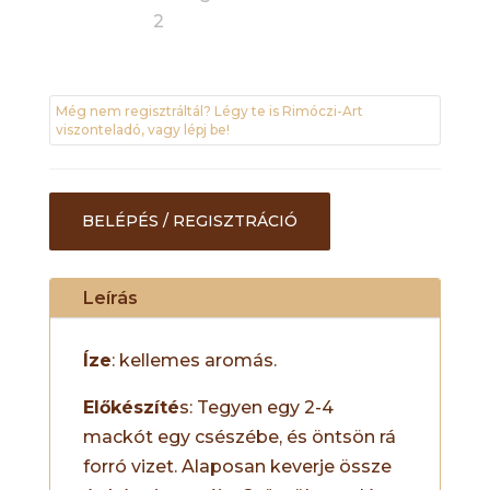
Még nem regisztráltál? Légy te is Rimóczi-Art
viszonteladó, vagy lépj be!
BELÉPÉS / REGISZTRÁCIÓ
Leírás
Íze
: kellemes aromás.
Előkészíté
s: Tegyen egy 2-4
mackót egy csészébe, és öntsön rá
forró vizet. Alaposan keverje össze