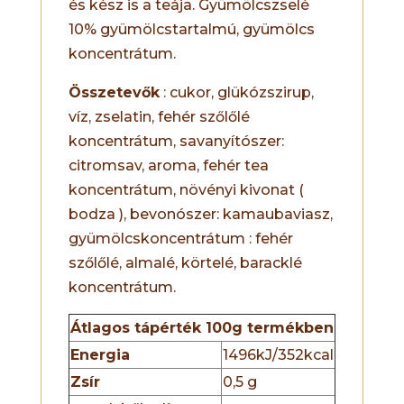
és kész is a teája. Gyümölcszselé
10% gyümölcstartalmú, gyümölcs
koncentrátum.
Összetevők
: cukor, glükózszirup,
víz, zselatin, fehér szőlőlé
koncentrátum, savanyítószer:
citromsav, aroma, fehér tea
koncentrátum, növényi kivonat (
bodza ), bevonószer: kamaubaviasz,
gyümölcskoncentrátum : fehér
szőlőlé, almalé, körtelé, baracklé
koncentrátum.
Átlagos tápérték 100g termékben
Energia
1496kJ/352kcal
Zsír
0,5 g