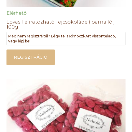
Elérhető
Lovas Feliratozható Tejcsokoládé ( barna ló )
100g
Még nem regisztráltál? Légy te is Rimóczi-Art viszonteladó,
vagy lépj be!
REGISZTRÁCIÓ