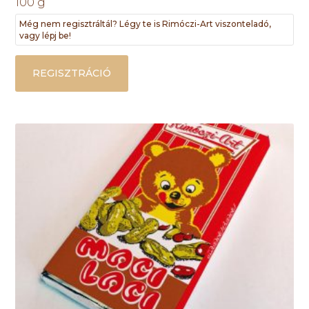
100 g
Még nem regisztráltál? Légy te is Rimóczi-Art viszonteladó,
vagy lépj be!
REGISZTRÁCIÓ