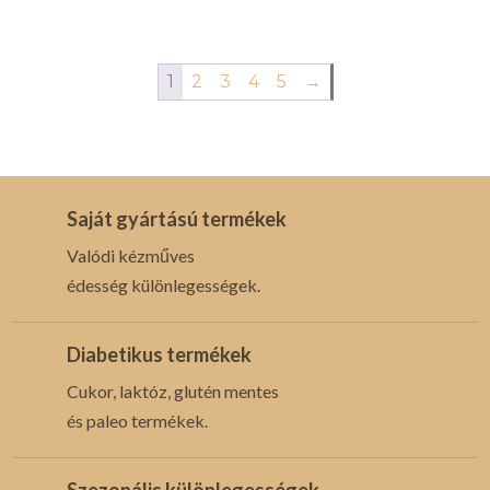
1
2
3
4
5
→
Saját gyártású termékek
Valódi kézműves
édesség különlegességek.
Diabetikus termékek
Cukor, laktóz, glutén mentes
és paleo termékek.
Szezonális különlegességek