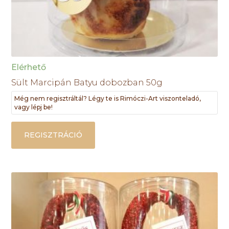
Elérhető
Sült Marcipán Batyu dobozban 50g
Még nem regisztráltál? Légy te is Rimóczi-Art viszonteladó,
vagy lépj be!
REGISZTRÁCIÓ