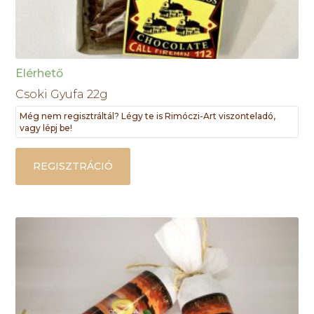
Elérhető
Csoki Gyufa 22g
Még nem regisztráltál? Légy te is Rimóczi-Art viszonteladó,
vagy lépj be!
REGISZTRÁCIÓ