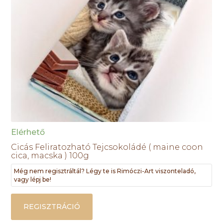
Elérhető
Cicás Feliratozható Tejcsokoládé ( maine coon
cica, macska ) 100g
Még nem regisztráltál? Légy te is Rimóczi-Art viszonteladó,
vagy lépj be!
REGISZTRÁCIÓ