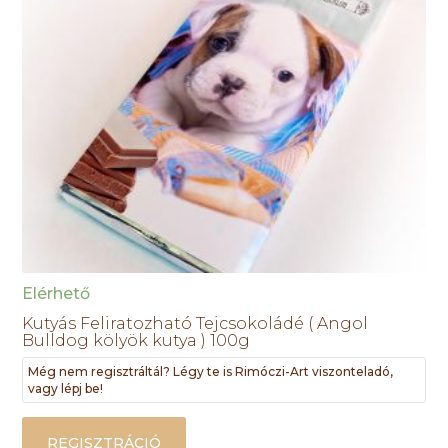
Elérhető
Kutyás Feliratozható Tejcsokoládé ( Angol
Bulldog kölyök kutya ) 100g
Még nem regisztráltál? Légy te is Rimóczi-Art viszonteladó,
vagy lépj be!
REGISZTRÁCIÓ