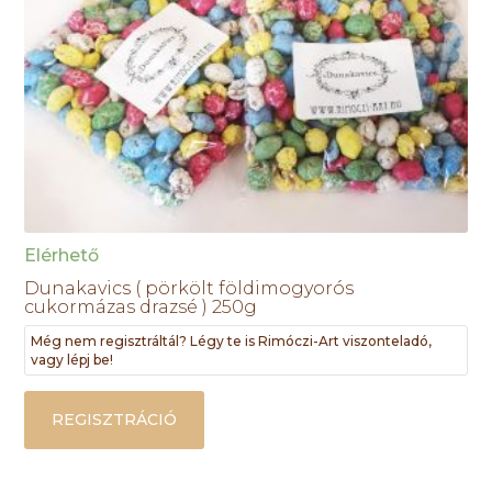
Elérhető
Dunakavics ( pörkölt földimogyorós
cukormázas drazsé ) 250g
Még nem regisztráltál? Légy te is Rimóczi-Art viszonteladó,
vagy lépj be!
REGISZTRÁCIÓ