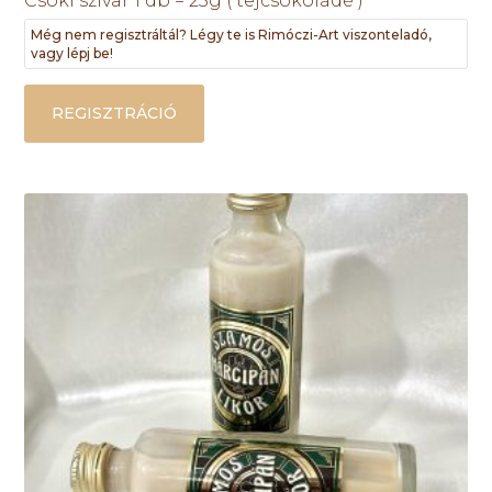
Csoki szivar 1 db = 25g ( tejcsokoládé )
Még nem regisztráltál? Légy te is Rimóczi-Art viszonteladó,
vagy lépj be!
REGISZTRÁCIÓ