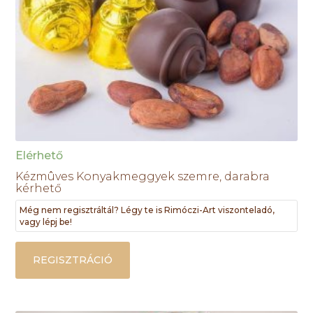
Elérhető
Kézmûves Konyakmeggyek szemre, darabra
kérhető
Még nem regisztráltál? Légy te is Rimóczi-Art viszonteladó,
vagy lépj be!
REGISZTRÁCIÓ