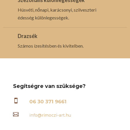
Húsvéti, nőnapi, karácsonyi, szilveszteri
édesség különlegességek.
Drazsék
Számos ízesítésben és kivitelben.
Segítségre van szüksége?

06 30 371 9661

info@rimoczi-art.hu