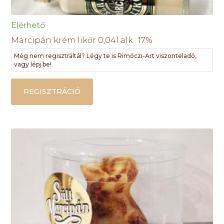
Elérhető
Marcipán krém likőr 0,04l alk.: 17%
Még nem regisztráltál? Légy te is Rimóczi-Art viszonteladó,
vagy lépj be!
REGISZTRÁCIÓ