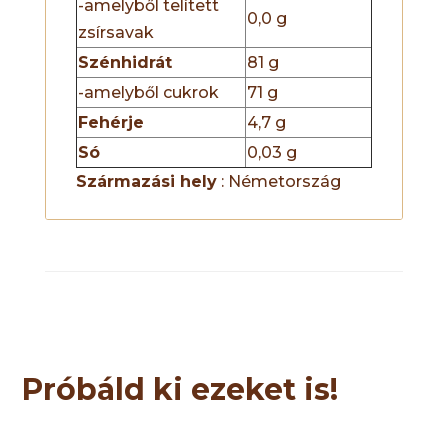
-amelyből telített
0,0 g
zsírsavak
Szénhidrát
81 g
-amelyből cukrok
71 g
Fehérje
4,7 g
Só
0,03 g
Származási hely
: Németország
Próbáld ki ezeket is!