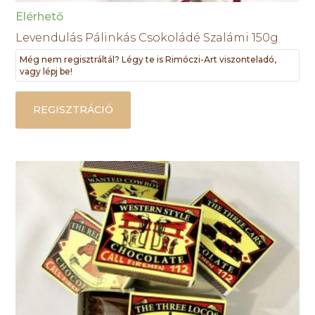
Elérhető
Levendulás Pálinkás Csokoládé Szalámi 150g
Még nem regisztráltál? Légy te is Rimóczi-Art viszonteladó,
vagy lépj be!
REGISZTRÁCIÓ