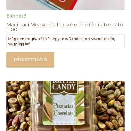
Elérhető
Maci Laci Mogyorós Tejcsokoládé ( feliratozható
) 100 g
Még nem regisztráltál? Légy te is Rimóczi-Art viszonteladó,
vagy lépj be!
REGISZTRÁCIÓ