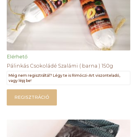
Elérhető
Pálinkás Csokoládé Szalámi ( barna ) 150g
Még nem regisztráltál? Légy te is Rimóczi-Art viszonteladó,
vagy lépj be!
REGISZTRÁCIÓ