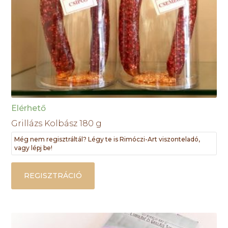
Elérhető
Grillázs Kolbász 180 g
Még nem regisztráltál? Légy te is Rimóczi-Art viszonteladó,
vagy lépj be!
REGISZTRÁCIÓ