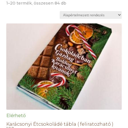
1–20 termék, összesen 84 db
Elérhető
Karácsonyi Étcsokoládé tábla ( feliratozható )