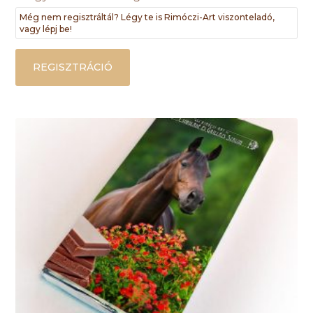
Még nem regisztráltál? Légy te is Rimóczi-Art viszonteladó,
vagy lépj be!
REGISZTRÁCIÓ