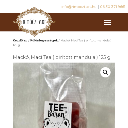
info@rimoczi-art.hu
|
06 30 371 9661
Kezdőlap
/
Különlegességek
/ Mackó, Maci Tea ( pirított mandula )
125 g
Mackó, Maci Tea ( pirított mandula ) 125 g