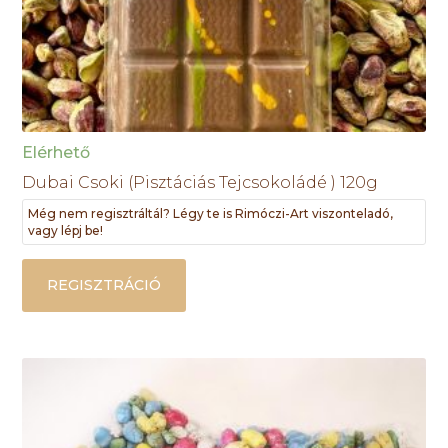
Elérhető
Dubai Csoki (Pisztáciás Tejcsokoládé ) 120g
Még nem regisztráltál? Légy te is Rimóczi-Art viszonteladó,
vagy lépj be!
REGISZTRÁCIÓ