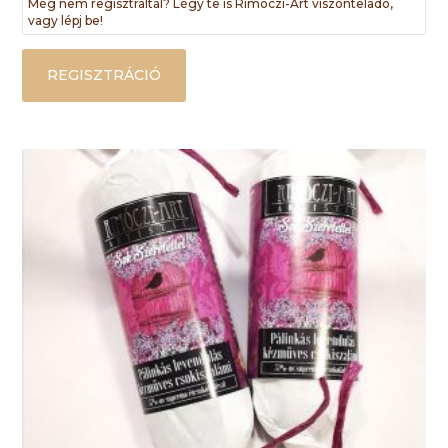
Még nem regisztráltál? Légy te is Rimóczi-Art viszonteladó,
vagy lépj be!
REGISZTRÁCIÓ