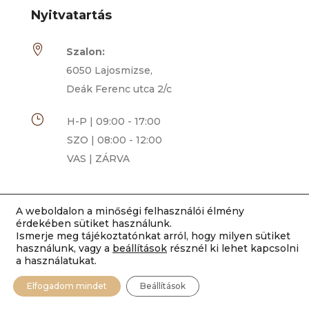
Nyitvatartás

Szalon:
6050 Lajosmizse,
Deák Ferenc utca 2/c
}
H-P | 09:00 - 17:00
SZO | 08:00 - 12:00
VAS | ZÁRVA
A weboldalon a minőségi felhasználói élmény
érdekében sütiket használunk.
Ismerje meg tájékoztatónkat arról, hogy milyen sütiket
használunk, vagy a
beállítások
résznél ki lehet kapcsolni
a használatukat.
Elfogadom mindet
Beállítások
Rimóczi-Art Csokoládé és Grillázs Szalon | 2014-