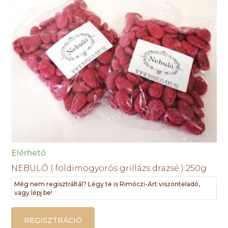
Elérhető
NEBULÓ ( földimogyorós grillázs drazsé ) 250g
Még nem regisztráltál? Légy te is Rimóczi-Art viszonteladó,
vagy lépj be!
REGISZTRÁCIÓ