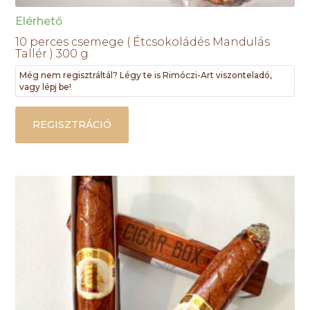
Elérhető
10 perces csemege ( Étcsokoládés Mandulás
Tallér ) 300 g
Még nem regisztráltál? Légy te is Rimóczi-Art viszonteladó,
vagy lépj be!
REGISZTRÁCIÓ