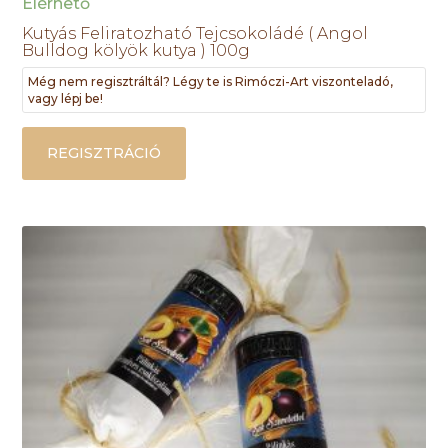
Elérhető
Kutyás Feliratozható Tejcsokoládé ( Angol
Bulldog kölyök kutya ) 100g
Még nem regisztráltál? Légy te is Rimóczi-Art viszonteladó,
vagy lépj be!
REGISZTRÁCIÓ