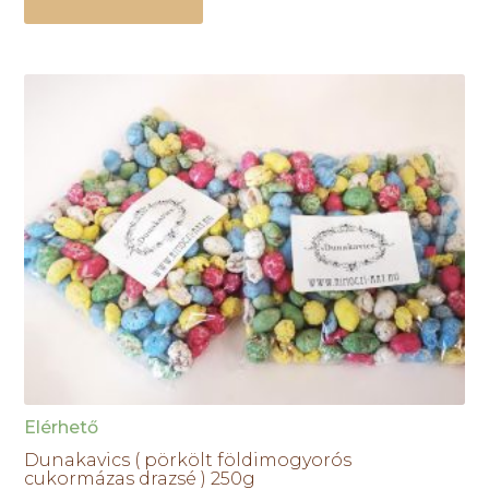
Elérhető
Dunakavics ( pörkölt földimogyorós
cukormázas drazsé ) 250g