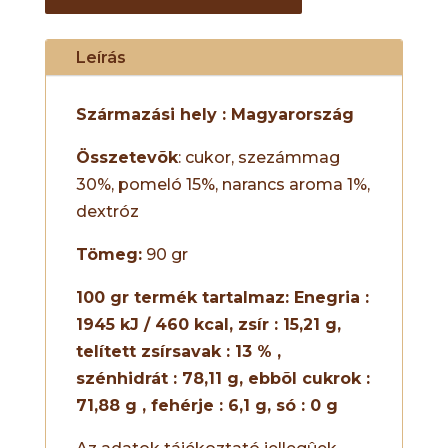
Leírás
Származási hely : Magyarország
Összetevõk
: cukor, szezámmag
30%, pomeló 15%, narancs aroma 1%,
dextróz
Tömeg:
90 gr
100 gr termék tartalmaz:
Enegria :
1945 kJ / 460 kcal, zsír : 15,21 g,
telített zsírsavak : 13 % ,
szénhidrát : 78,11 g, ebbõl cukrok :
71,88 g , fehérje : 6,1 g, só : 0 g