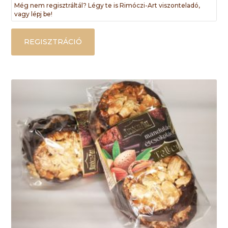
Még nem regisztráltál? Légy te is Rimóczi-Art viszonteladó,
vagy lépj be!
REGISZTRÁCIÓ