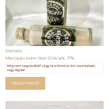
Elérhető
Marcipán krém likőr 0,04l alk.: 17%
Még nem regisztráltál? Légy te is Rimóczi-Art viszonteladó,
vagy lépj be!
REGISZTRÁCIÓ