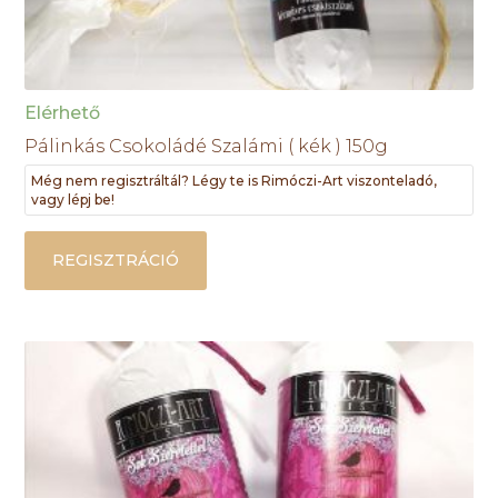
Elérhető
Pálinkás Csokoládé Szalámi ( kék ) 150g
Még nem regisztráltál? Légy te is Rimóczi-Art viszonteladó,
vagy lépj be!
REGISZTRÁCIÓ