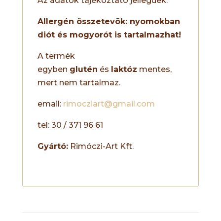
Az adatok tájékoztató jellegûek.
Allergén összetevõk: nyomokban
diót és mogyorót is tartalmazhat!
A termék
egyben
glutén
és
laktóz
mentes,
mert nem tartalmaz.
email:
rimocziart@gmail.com
tel: 30 / 371 96 61
Gyártó:
Rimóczi-Art Kft.