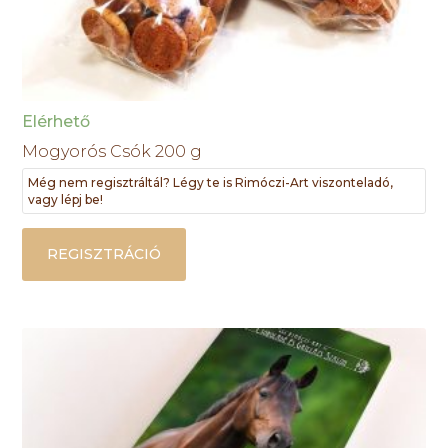
Elérhető
Mogyorós Csók 200 g
Még nem regisztráltál? Légy te is Rimóczi-Art viszonteladó,
vagy lépj be!
REGISZTRÁCIÓ