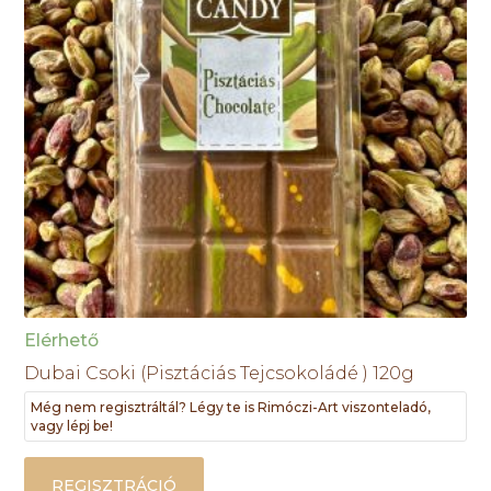
Elérhető
Dubai Csoki (Pisztáciás Tejcsokoládé ) 120g
Még nem regisztráltál? Légy te is Rimóczi-Art viszonteladó,
vagy lépj be!
REGISZTRÁCIÓ