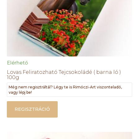
Elérhető
Lovas Feliratozható Tejcsokoládé ( barna ló )
100g
Még nem regisztráltál? Légy te is Rimóczi-Art viszonteladó,
vagy lépj be!
REGISZTRÁCIÓ