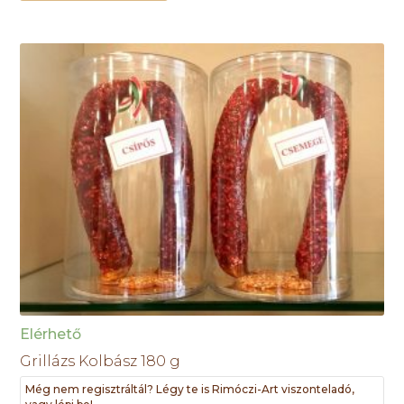
Elérhető
Grillázs Kolbász 180 g
Még nem regisztráltál? Légy te is Rimóczi-Art viszonteladó,