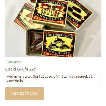
Elérhető
Csoki Gyufa 22g
Még nem regisztráltál? Légy te is Rimóczi-Art viszonteladó,
vagy lépj be!
REGISZTRÁCIÓ