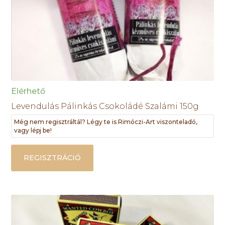
Elérhető
Levendulás Pálinkás Csokoládé Szalámi 150g
Még nem regisztráltál? Légy te is Rimóczi-Art viszonteladó,
vagy lépj be!
REGISZTRÁCIÓ