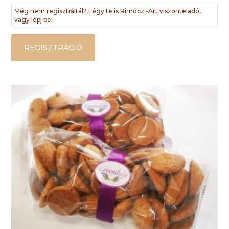
Még nem regisztráltál? Légy te is Rimóczi-Art viszonteladó,
vagy lépj be!
REGISZTRÁCIÓ