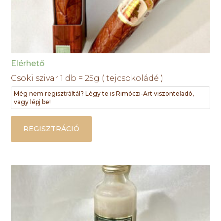
Elérhető
Csoki szivar 1 db = 25g ( tejcsokoládé )
Még nem regisztráltál? Légy te is Rimóczi-Art viszonteladó,
vagy lépj be!
REGISZTRÁCIÓ