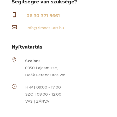
Segítségre van szüksége?

06 30 371 9661

info@rimoczi-art.hu
Nyitvatartás

Szalon:
6050 Lajosmizse,
Deák Ferenc utca 2/c
}
H-P | 09:00 - 17:00
SZO | 08:00 - 12:00
VAS | ZÁRVA