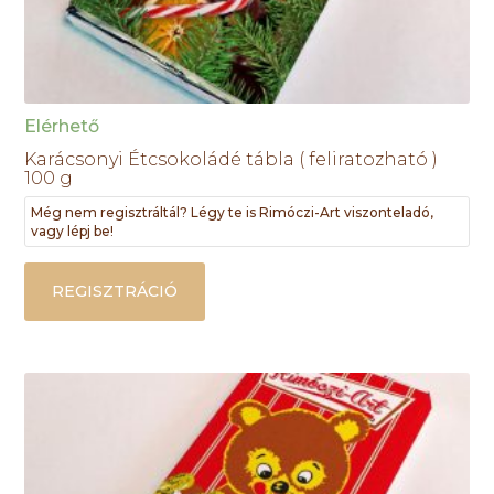
Elérhető
Karácsonyi Étcsokoládé tábla ( feliratozható )
100 g
Még nem regisztráltál? Légy te is Rimóczi-Art viszonteladó,
vagy lépj be!
REGISZTRÁCIÓ