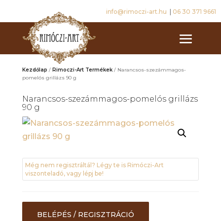
info@rimoczi-art.hu
|
06 30 371 9661
Kezdőlap
/
Rimoczi-Art Termékek
/ Narancsos-szezámmagos-
pomelós grillázs 90 g
Narancsos-szezámmagos-pomelós grillázs
90 g
Még nem regisztráltál? Légy te is Rimóczi-Art
viszonteladó, vagy lépj be!
BELÉPÉS / REGISZTRÁCIÓ