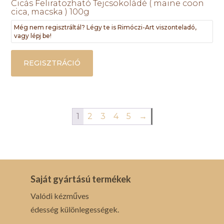
Cicás Feliratozható Tejcsokoládé ( maine coon
cica, macska ) 100g
Még nem regisztráltál? Légy te is Rimóczi-Art viszonteladó,
vagy lépj be!
REGISZTRÁCIÓ
1
2
3
4
5
→
Saját gyártású termékek
Valódi kézműves
édesség különlegességek.