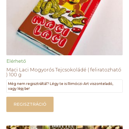
Elérhető
Maci Laci Mogyorós Tejcsokoládé ( feliratozható
) 100 g
Még nem regisztráltál? Légy te is Rimóczi-Art viszonteladó,
vagy lépj be!
REGISZTRÁCIÓ