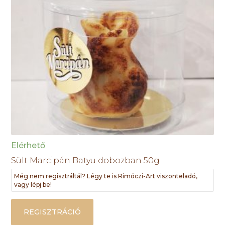
Elérhető
Sült Marcipán Batyu dobozban 50g
Még nem regisztráltál? Légy te is Rimóczi-Art viszonteladó,
vagy lépj be!
REGISZTRÁCIÓ