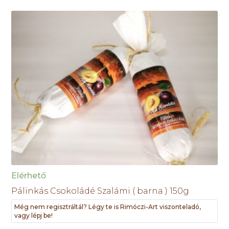
Elérhető
Pálinkás Csokoládé Szalámi ( barna ) 150g
Még nem regisztráltál? Légy te is Rimóczi-Art viszonteladó,
vagy lépj be!