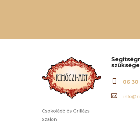
Segítség
szüksége

06 30 

info@ri
Csokoládé és Grillázs
Szalon