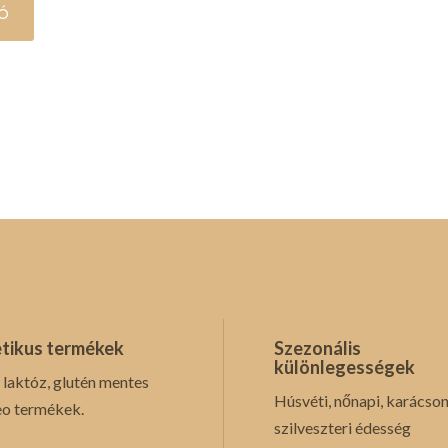
Ó
tikus termékek
Szezonális
különlegességek
 laktóz, glutén mentes
Húsvéti, nőnapi, karácson
eo termékek.
szilveszteri édesség