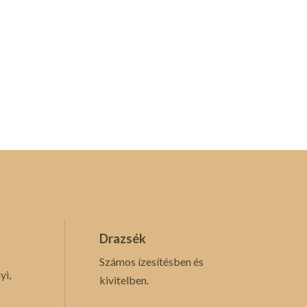
Drazsék
Számos ízesítésben és
yi,
kivitelben.