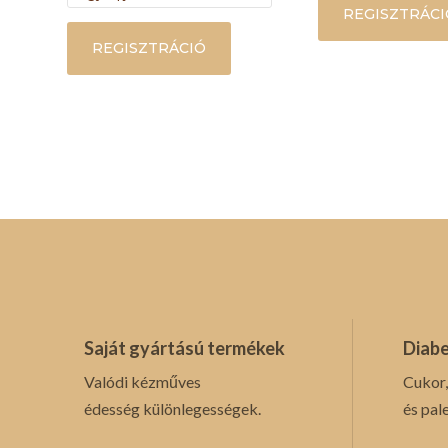
REGISZTRÁCI
REGISZTRÁCIÓ
Saját gyártású termékek
Diabe
Valódi kézműves
Cukor,
édesség különlegességek.
és pal