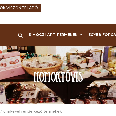
OK VISZONTELADÓ
RIMÓCZI-ART TERMÉKEK
EGYÉB FORG
homoktövis
s” címkével rendelkező termékek