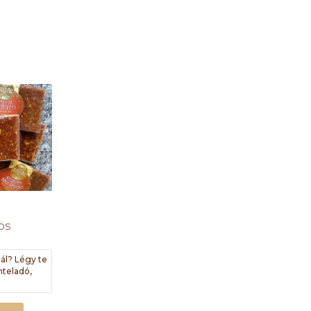
ös
ál? Légy te
nteladó,