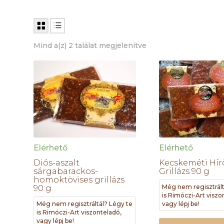
Mind a(z) 2 találat megjelenítve
Elérhető
Elérhető
Diós-aszalt
Kecskeméti Hír
sárgabarackos-
Grillázs 90 g
homoktövises grillázs
Még nem regisztrált
90 g
is Rimóczi-Art viszo
Még nem regisztráltál? Légy te
vagy lépj be!
is Rimóczi-Art viszonteladó,
vagy lépj be!