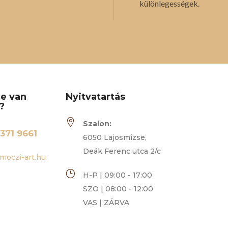
különlegességek.
re van
Nyitvatartás
?

Szalon:
371 9661
6050 Lajosmizse,
Deák Ferenc utca 2/c
moczi-art.hu
}
H-P | 09:00 - 17:00
SZO | 08:00 - 12:00
VAS | ZÁRVA