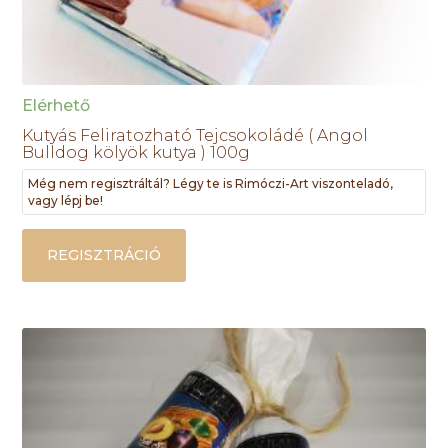
Elérhető
Kutyás Feliratozható Tejcsokoládé ( Angol
Bulldog kölyök kutya ) 100g
Még nem regisztráltál? Légy te is Rimóczi-Art viszonteladó,
vagy lépj be!
REGISZTRÁCIÓ