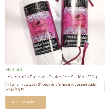
Elérhető
Levendulás Pálinkás Csokoládé Szalámi 150g
Még nem regisztráltál? Légy te is Rimóczi-Art viszonteladó,
vagy lépj be!
REGISZTRÁCIÓ