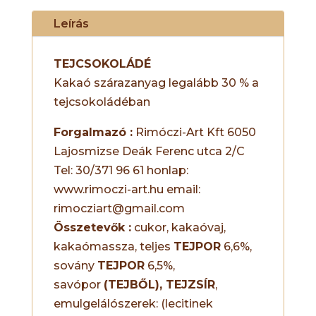
Leírás
TEJCSOKOLÁDÉ
Kakaó szárazanyag legalább 30 % a
tejcsokoládéban
Forgalmazó :
Rimóczi-Art Kft 6050
Lajosmizse Deák Ferenc utca 2/C
Tel: 30/371 96 61 honlap:
www.rimoczi-art.hu email:
rimocziart@gmail.com
Összetevők :
cukor, kakaóvaj,
kakaómassza, teljes
TEJPOR
6,6%,
sovány
TEJPOR
6,5%,
savópor
(TEJBŐL), TEJZSÍR
,
emulgelálószerek: (lecitinek