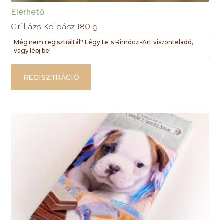
Elérhető
Grillázs Kolbász 180 g
Még nem regisztráltál? Légy te is Rimóczi-Art viszonteladó,
vagy lépj be!
REGISZTRÁCIÓ