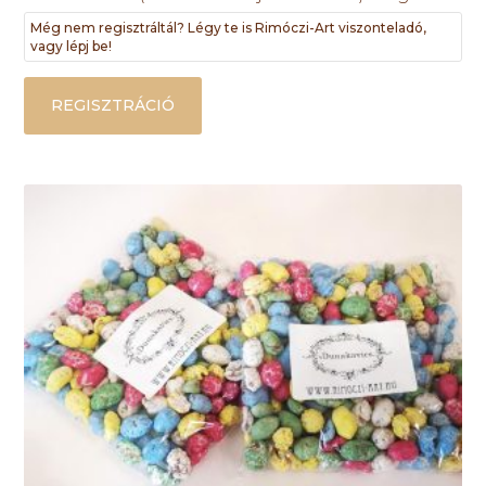
Még nem regisztráltál? Légy te is Rimóczi-Art viszonteladó,
vagy lépj be!
REGISZTRÁCIÓ