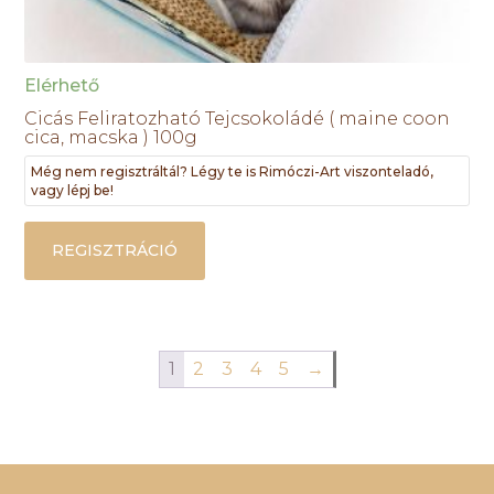
Elérhető
Cicás Feliratozható Tejcsokoládé ( maine coon
cica, macska ) 100g
Még nem regisztráltál? Légy te is Rimóczi-Art viszonteladó,
vagy lépj be!
REGISZTRÁCIÓ
1
2
3
4
5
→