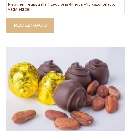
Még nem regisztráltál? Légy te is Rimóczi-Art viszonteladó,
vagy lépj be!
REGISZTRÁCIÓ