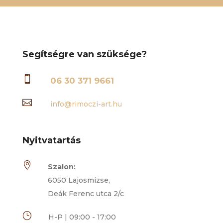
Segítségre van szüksége?

06 30 371 9661

info@rimoczi-art.hu
Nyitvatartás

Szalon:
6050 Lajosmizse,
Deák Ferenc utca 2/c
}
H-P | 09:00 - 17:00