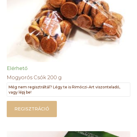
Elérhető
Mogyorós Csók 200 g
Még nem regisztráltál? Légy te is Rimóczi-Art viszonteladó,
vagy lépj be!
REGISZTRÁCIÓ