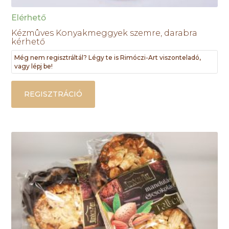
Elérhető
Kézmûves Konyakmeggyek szemre, darabra
kérhető
Még nem regisztráltál? Légy te is Rimóczi-Art viszonteladó,
vagy lépj be!
REGISZTRÁCIÓ