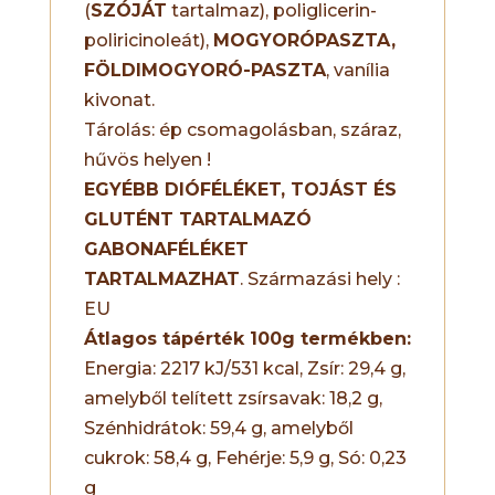
(
SZÓJÁT
tartalmaz), poliglicerin-
poliricinoleát),
MOGYORÓPASZTA,
FÖLDIMOGYORÓ-PASZTA
, vanília
kivonat.
Tárolás: ép csomagolásban, száraz,
hűvös helyen !
EGYÉBB DIÓFÉLÉKET, TOJÁST ÉS
GLUTÉNT TARTALMAZÓ
GABONAFÉLÉKET
TARTALMAZHAT
. Származási hely :
EU
Átlagos tápérték 100g termékben:
Energia: 2217 kJ/531 kcal, Zsír: 29,4 g,
amelyből telített zsírsavak: 18,2 g,
Szénhidrátok: 59,4 g, amelyből
cukrok: 58,4 g, Fehérje: 5,9 g, Só: 0,23
g