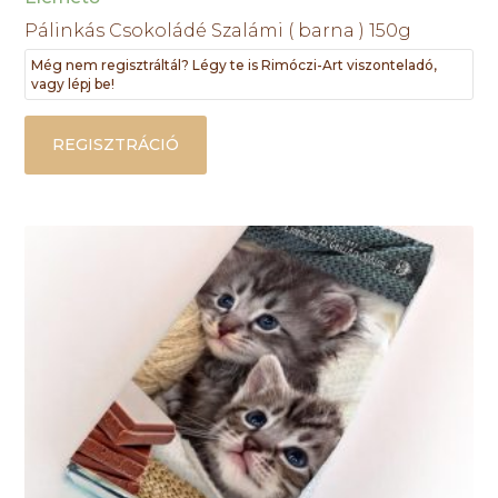
Pálinkás Csokoládé Szalámi ( barna ) 150g
Még nem regisztráltál? Légy te is Rimóczi-Art viszonteladó,
vagy lépj be!
REGISZTRÁCIÓ