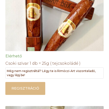
Elérhető
Csoki szivar 1 db = 25g ( tejcsokoládé )
Még nem regisztráltál? Légy te is Rimóczi-Art viszonteladó,
vagy lépj be!
REGISZTRÁCIÓ