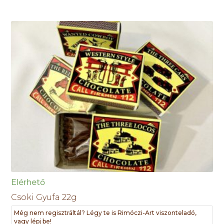
Elérhető
Csoki Gyufa 22g
Még nem regisztráltál? Légy te is Rimóczi-Art viszonteladó,
vagy lépj be!