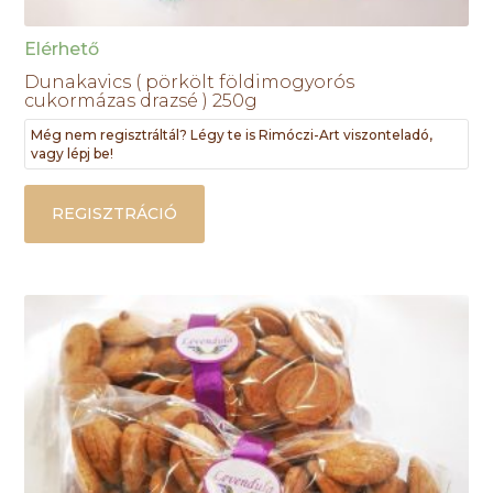
Elérhető
Dunakavics ( pörkölt földimogyorós
cukormázas drazsé ) 250g
Még nem regisztráltál? Légy te is Rimóczi-Art viszonteladó,
vagy lépj be!
REGISZTRÁCIÓ