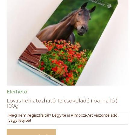
Elérhető
Lovas Feliratozható Tejcsokoládé ( barna ló )
100g
Még nem regisztráltál? Légy te is Rimóczi-Art viszonteladó,
vagy lépj be!