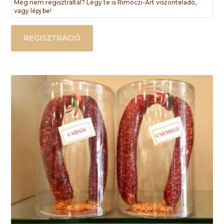
Még nem regisztráltál? Légy te is Rimóczi-Art viszonteladó,
vagy lépj be!
REGISZTRÁCIÓ