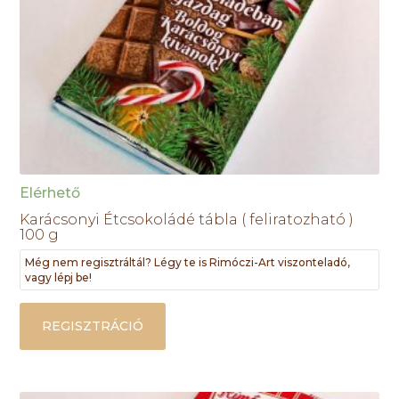
Elérhető
Karácsonyi Étcsokoládé tábla ( feliratozható )
100 g
Még nem regisztráltál? Légy te is Rimóczi-Art viszonteladó,
vagy lépj be!
REGISZTRÁCIÓ