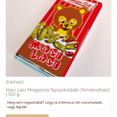
Elérhető
Maci Laci Mogyorós Tejcsokoládé ( feliratozható
) 100 g
Még nem regisztráltál? Légy te is Rimóczi-Art viszonteladó,
vagy lépj be!