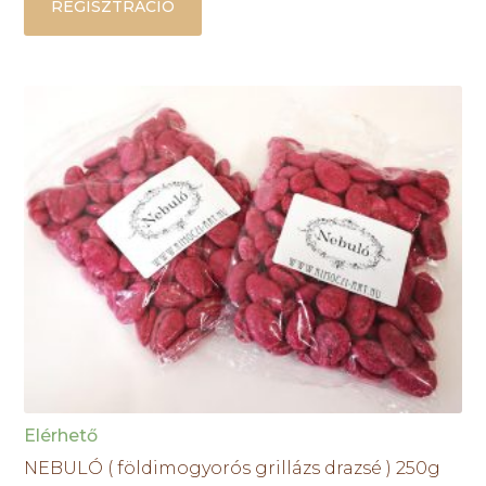
REGISZTRÁCIÓ
Elérhető
NEBULÓ ( földimogyorós grillázs drazsé ) 250g