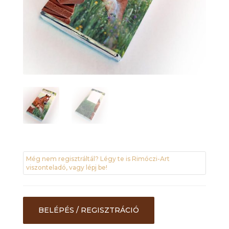
Még nem regisztráltál? Légy te is Rimóczi-Art
viszonteladó, vagy lépj be!
BELÉPÉS / REGISZTRÁCIÓ