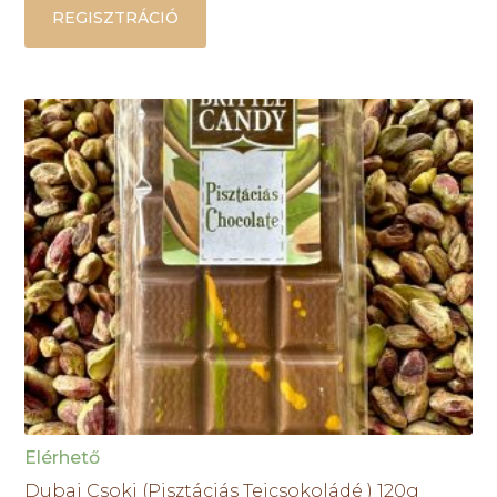
REGISZTRÁCIÓ
Elérhető
Dubai Csoki (Pisztáciás Tejcsokoládé ) 120g