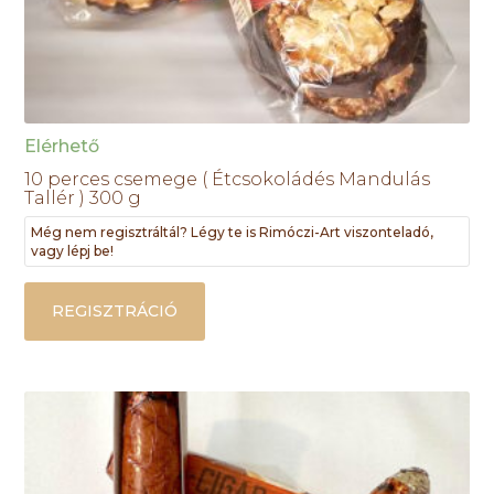
Elérhető
10 perces csemege ( Étcsokoládés Mandulás
Tallér ) 300 g
Még nem regisztráltál? Légy te is Rimóczi-Art viszonteladó,
vagy lépj be!
REGISZTRÁCIÓ