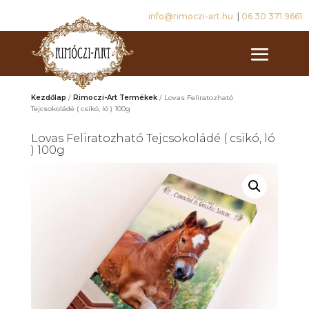
info@rimoczi-art.hu
|
06 30 371 9661
Kezdőlap
/
Rimoczi-Art Termékek
/ Lovas Feliratozható
Tejcsokoládé ( csikó, ló ) 100g
Lovas Feliratozható Tejcsokoládé ( csikó, ló
) 100g