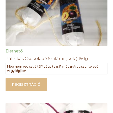
Elérhető
Pálinkás Csokoládé Szalámi ( kék ) 150g
Még nem regisztráltál? Légy te is Rimóczi-Art viszonteladó,
vagy lépj be!
REGISZTRÁCIÓ