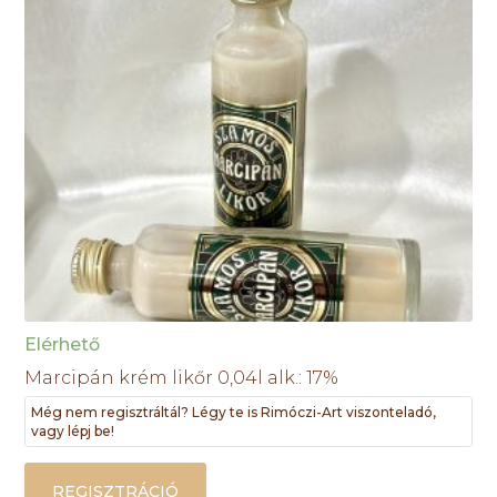
Elérhető
Marcipán krém likőr 0,04l alk.: 17%
Még nem regisztráltál? Légy te is Rimóczi-Art viszonteladó,
vagy lépj be!
REGISZTRÁCIÓ