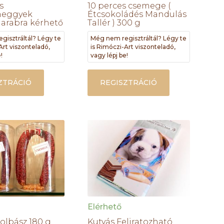
s
10 perces csemege (
meggyek
Étcsokoládés Mandulás
darabra kérhető
Tallér ) 300 g
gisztráltál? Légy te
Még nem regisztráltál? Légy te
Art viszonteladó,
is Rimóczi-Art viszonteladó,
!
vagy lépj be!
ZTRÁCIÓ
REGISZTRÁCIÓ
Elérhető
Kolbász 180 g
Kutyás Feliratozható