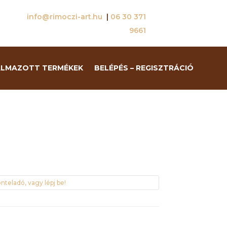
info@rimoczi-art.hu
|
06 30 371
9661
ALMAZOTT TERMÉKEK
BELÉPÉS – REGISZTRÁCIÓ
nteladó, vagy lépj be!