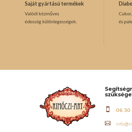
Saját gyártású termékek
Diabe
Valódi kézműves
Cukor,
édesség különlegességek.
és pal
Segítség
szüksége

06 30 

info@ri