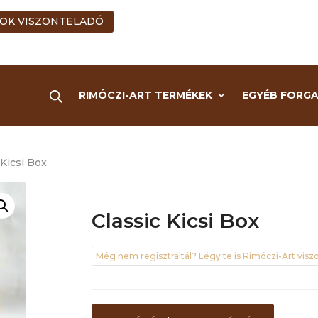
OK VISZONTELADÓ
RIMÓCZI-ART TERMÉKEK
EGYÉB FORG
 Kicsi Box
Classic Kicsi Box
Még nem regisztráltál? Légy te is Rimóczi-Art viszo