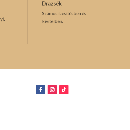
Drazsék
Számos ízesítésben és
yi,
kivitelben.