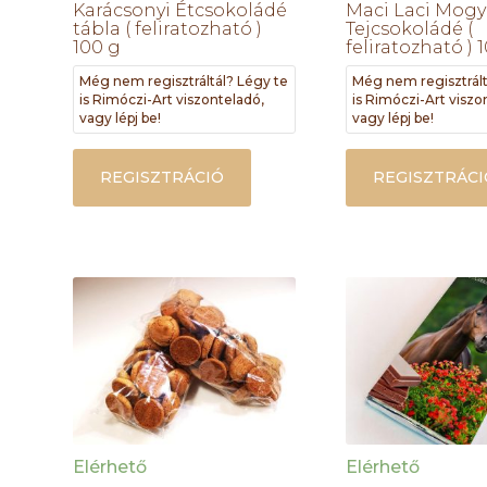
Karácsonyi Étcsokoládé
Maci Laci Mogy
tábla ( feliratozható )
Tejcsokoládé (
100 g
feliratozható ) 
Még nem regisztráltál? Légy te
Még nem regisztrált
is Rimóczi-Art viszonteladó,
is Rimóczi-Art viszo
vagy lépj be!
vagy lépj be!
REGISZTRÁCIÓ
REGISZTRÁCI
Elérhető
Elérhető