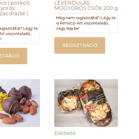
cs ( pörkölt
LEVENDULÁS
yorós
MOGYORÓS CSÓK 200 g
as drazsé )
Még nem regisztráltál? Légy te
is Rimóczi-Art viszonteladó,
gisztráltál? Légy te
vagy lépj be!
Art viszonteladó,
!
REGISZTRÁCIÓ
ZTRÁCIÓ
Elérhető