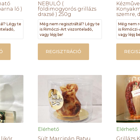
ható
NEBULÓ (
Kézmûve
arna ló )
földimogyorós grillázs
Konyak
drazsé ) 250g
szemre, 
ál? Légy te
Még nem regisztráltál? Légy te
Még nem re
nteladó,
is Rimóczi-Art viszonteladó,
is Rimóczi-
vagy lépj be!
vagy lépj be
Ó
REGISZTRÁCIÓ
REGIS
Elérhető
Elérhető
likőr
Sült Marcipán Batyu
Grillázs 