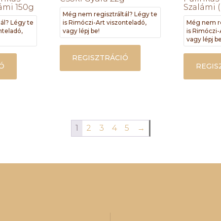
ámi 150g
Szalámi (
Még nem regisztráltál? Légy te
ál? Légy te
is Rimóczi-Art viszonteladó,
Még nem re
nteladó,
vagy lépj be!
is Rimóczi-
vagy lépj be
REGISZTRÁCIÓ
Ó
REGIS
1
2
3
4
5
→