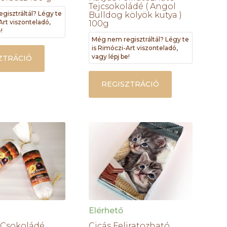
Tejcsokoládé ( Angol
gisztráltál? Légy te
Bulldog kölyök kutya )
Art viszonteladó,
100g
!
Még nem regisztráltál? Légy te
is Rimóczi-Art viszonteladó,
vagy lépj be!
ZTRÁCIÓ
REGISZTRÁCIÓ
Elérhető
 Csokoládé
Cicás Feliratozható