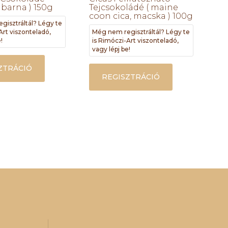
 barna ) 150g
Tejcsokoládé ( maine
coon cica, macska ) 100g
gisztráltál? Légy te
Art viszonteladó,
Még nem regisztráltál? Légy te
!
is Rimóczi-Art viszonteladó,
vagy lépj be!
ZTRÁCIÓ
REGISZTRÁCIÓ