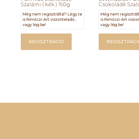
Szalámi ( kék ) 150g
Csokoládé Szal
Még nem regisztráltál? Légy te
Még nem regisztrált
is Rimóczi-Art viszonteladó,
is Rimóczi-Art viszo
vagy lépj be!
vagy lépj be!
REGISZTRÁCIÓ
REGISZTRÁCI