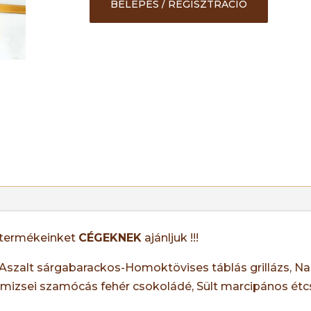
BELÉPÉS / REGISZTRÁCIÓ
 termékeinket
CÉGEKNEK
ajánljuk !!!
Aszalt sárgabarackos-Homoktövises táblás grillázs, Nar
mizsei szamócás fehér csokoládé, Sült marcipános étcs