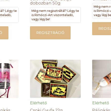
dobozban 50g
Még nem re
ál? Légy te
Még nem regisztráltál? Légy te
is Rimóczi-
nteladó,
is Rimóczi-Art viszonteladó,
vagy lépj be
vagy lépj be!
REGIS
Ó
REGISZTRÁCIÓ
Elérhető
Elérhető
inkás
Csoki Gyufa 22g
Pálinkás