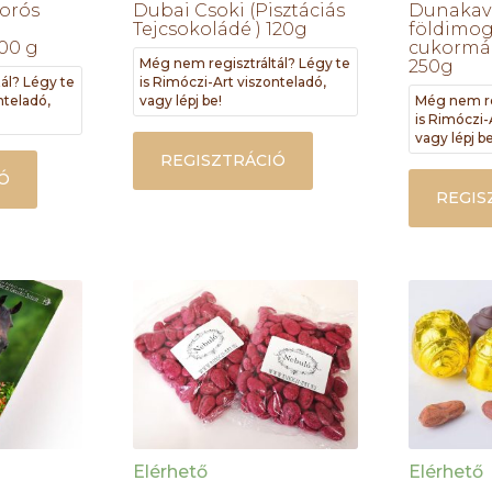
orós
Dubai Csoki (Pisztáciás
Dunakavi
Tejcsokoládé ) 120g
földimog
100 g
cukormáz
Még nem regisztráltál? Légy te
250g
ál? Légy te
is Rimóczi-Art viszonteladó,
nteladó,
vagy lépj be!
Még nem re
is Rimóczi-
vagy lépj be
REGISZTRÁCIÓ
Ó
REGIS
Elérhető
Elérhető