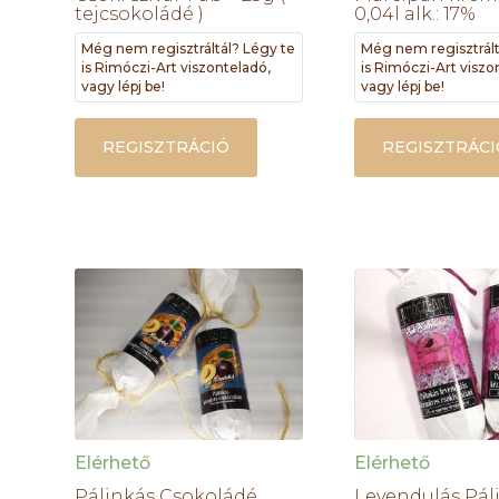
tejcsokoládé )
0,04l alk.: 17%
Még nem regisztráltál? Légy te
Még nem regisztrált
is Rimóczi-Art viszonteladó,
is Rimóczi-Art viszo
vagy lépj be!
vagy lépj be!
REGISZTRÁCIÓ
REGISZTRÁCI
Elérhető
Elérhető
Pálinkás Csokoládé
Levendulás Pál