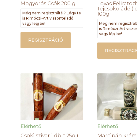
Mogyorós Csók 200 g
Lovas Feliratoz
Tejcsokoládé ( b
Még nem regisztráltál? Légy te
100g
is Rimóczi-Art viszonteladó,
vagy lépj be!
Még nem regisztrált
is Rimóczi-Art viszo
vagy lépj be!
REGISZTRÁCIÓ
REGISZTRÁCI
Elérhető
Elérhető
Csoki szivar 1 db = 25g (
Marcipán krém 