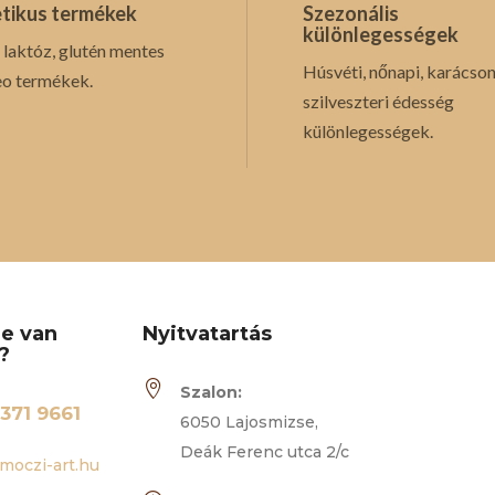
tikus termékek
Szezonális
különlegességek
 laktóz, glutén mentes
Húsvéti, nőnapi, karácson
eo termékek.
szilveszteri édesség
különlegességek.
re van
Nyitvatartás
?

Szalon:
371 9661
6050 Lajosmizse,
Deák Ferenc utca 2/c
moczi-art.hu