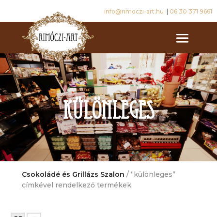
info@rimoczi-art.hu
|
06 30 371 9661
különleges
Csokoládé és Grillázs Szalon
/ “különleges”
címkével rendelkező termékek