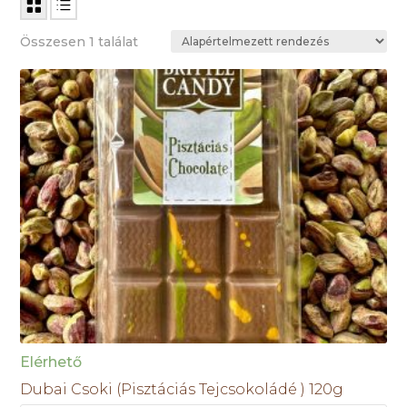
Összesen 1 találat
Elérhető
Dubai Csoki (Pisztáciás Tejcsokoládé ) 120g