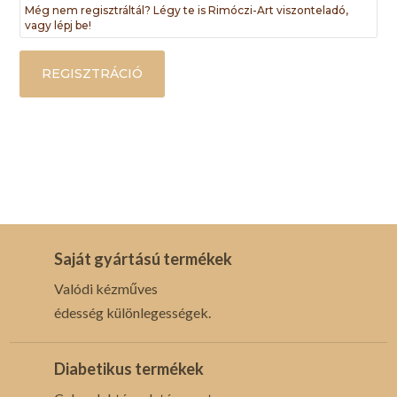
Még nem regisztráltál? Légy te is Rimóczi-Art viszonteladó,
vagy lépj be!
REGISZTRÁCIÓ
Saját gyártású termékek
Valódi kézműves
édesség különlegességek.
Diabetikus termékek