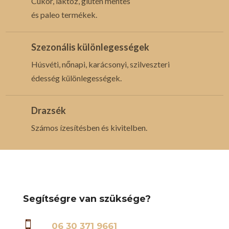
Cukor, laktóz, glutén mentes
és paleo termékek.
Szezonális különlegességek
Húsvéti, nőnapi, karácsonyi, szilveszteri
édesség különlegességek.
Drazsék
Számos ízesítésben és kivitelben.
Segítségre van szüksége?

06 30 371 9661