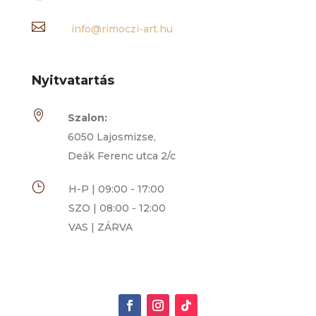

info@rimoczi-art.hu
Nyitvatartás

Szalon:
6050 Lajosmizse,
Deák Ferenc utca 2/c
}
H-P | 09:00 - 17:00
SZO | 08:00 - 12:00
VAS | ZÁRVA