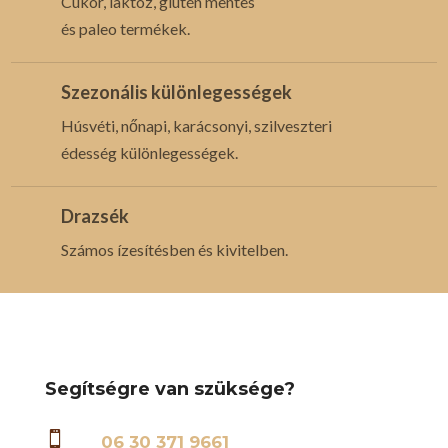
Cukor, laktóz, glutén mentes
és paleo termékek.
Szezonális különlegességek
Húsvéti, nőnapi, karácsonyi, szilveszteri
édesség különlegességek.
Drazsék
Számos ízesítésben és kivitelben.
Segítségre van szüksége?

06 30 371 9661