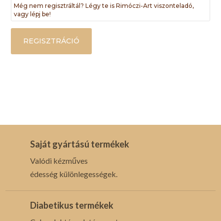
Még nem regisztráltál? Légy te is Rimóczi-Art viszonteladó,
vagy lépj be!
REGISZTRÁCIÓ
Saját gyártású termékek
Valódi kézműves
édesség különlegességek.
Diabetikus termékek