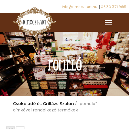
info@rimoczi-art.hu
|
06 30 371 9661
pomeló
Csokoládé és Grillázs Szalon
/ “pomeló”
címkével rendelkező termékek