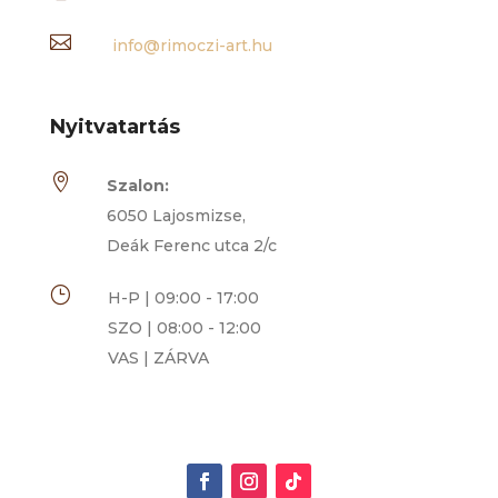

info@rimoczi-art.hu
Nyitvatartás

Szalon:
6050 Lajosmizse,
Deák Ferenc utca 2/c
}
H-P | 09:00 - 17:00
SZO | 08:00 - 12:00
VAS | ZÁRVA