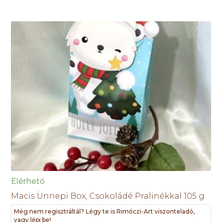
Elérhető
Macis Ünnepi Box, Csokoládé Pralinékkal 105 g
Még nem regisztráltál? Légy te is Rimóczi-Art viszonteladó,
vagy lépj be!