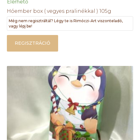
Elérhető
Hóember box ( vegyes pralinékkal ) 105g
Még nem regisztráltál? Légy te is Rimóczi-Art viszonteladó,
vagy lépj be!
REGISZTRÁCIÓ