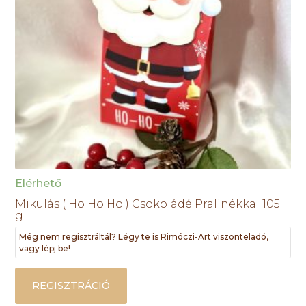
Elérhető
Mikulás ( Ho Ho Ho ) Csokoládé Pralinékkal 105
g
Még nem regisztráltál? Légy te is Rimóczi-Art viszonteladó,
vagy lépj be!
REGISZTRÁCIÓ