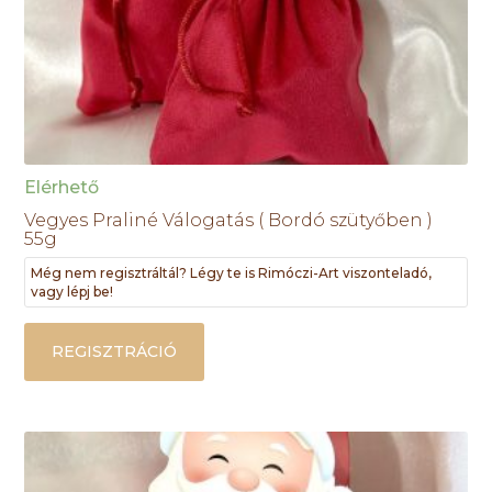
Elérhető
Vegyes Praliné Válogatás ( Bordó szütyőben )
55g
Még nem regisztráltál? Légy te is Rimóczi-Art viszonteladó,
vagy lépj be!
REGISZTRÁCIÓ