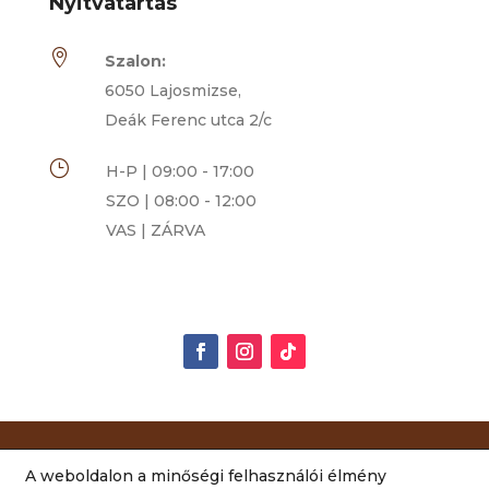
Nyitvatartás

Szalon:
6050 Lajosmizse,
Deák Ferenc utca 2/c
}
H-P | 09:00 - 17:00
SZO | 08:00 - 12:00
VAS | ZÁRVA
Rimóczi-Art Csokoládé és Grillázs Szalon | 2014-
A weboldalon a minőségi felhasználói élmény