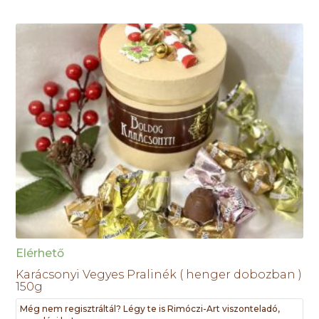
Elérhető
Karácsonyi Vegyes Pralinék ( henger dobozban )
150g
Még nem regisztráltál? Légy te is Rimóczi-Art viszonteladó,