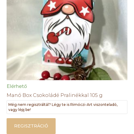
Elérhető
Manó Box Csokoládé Pralinékkal 105 g
Még nem regisztráltál? Légy te is Rimóczi-Art viszonteladó,
vagy lépj be!
REGISZTRÁCIÓ