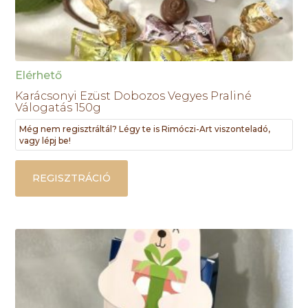
Elérhető
Karácsonyi Ezüst Dobozos Vegyes Praliné
Válogatás 150g
Még nem regisztráltál? Légy te is Rimóczi-Art viszonteladó,
vagy lépj be!
REGISZTRÁCIÓ