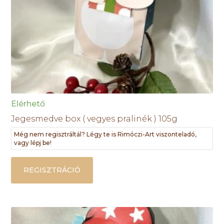
Elérhető
Jegesmedve box ( vegyes pralinék ) 105g
Még nem regisztráltál? Légy te is Rimóczi-Art viszonteladó,
vagy lépj be!
REGISZTRÁCIÓ