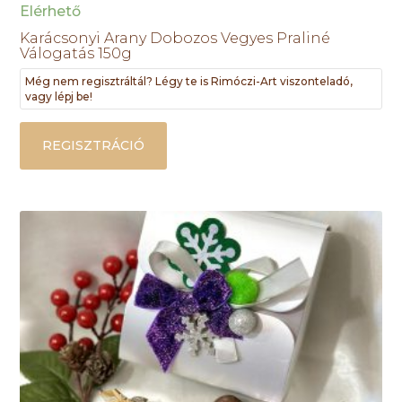
Elérhető
Karácsonyi Arany Dobozos Vegyes Praliné
Válogatás 150g
Még nem regisztráltál? Légy te is Rimóczi-Art viszonteladó,
vagy lépj be!
REGISZTRÁCIÓ