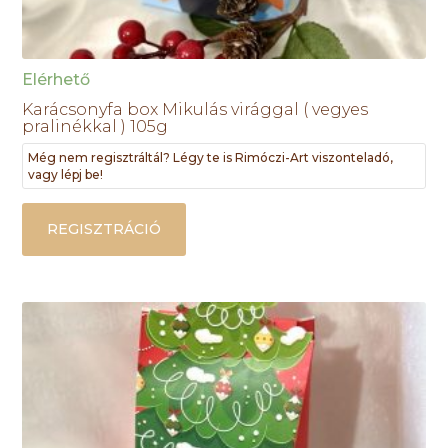
Elérhető
Karácsonyfa box Mikulás virággal ( vegyes
pralinékkal ) 105g
Még nem regisztráltál? Légy te is Rimóczi-Art viszonteladó,
vagy lépj be!
REGISZTRÁCIÓ