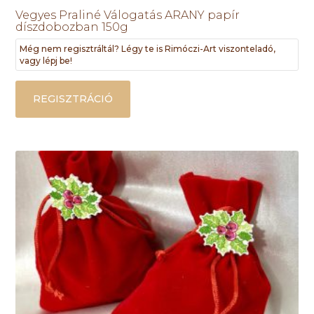
Vegyes Praliné Válogatás ARANY papír
díszdobozban 150g
Még nem regisztráltál? Légy te is Rimóczi-Art viszonteladó,
vagy lépj be!
REGISZTRÁCIÓ