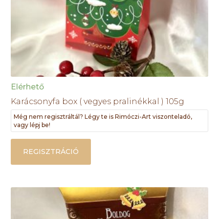
Elérhető
Karácsonyfa box ( vegyes pralinékkal ) 105g
Még nem regisztráltál? Légy te is Rimóczi-Art viszonteladó,
vagy lépj be!
REGISZTRÁCIÓ