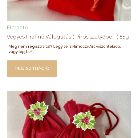
Elérhető
Vegyes Praliné Válogatás ( Piros szütyőben ) 55g
Még nem regisztráltál? Légy te is Rimóczi-Art viszonteladó,
vagy lépj be!
REGISZTRÁCIÓ