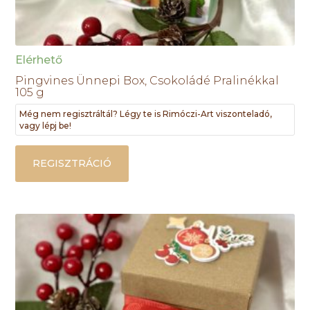
Elérhető
Pingvines Ünnepi Box, Csokoládé Pralinékkal
105 g
Még nem regisztráltál? Légy te is Rimóczi-Art viszonteladó,
vagy lépj be!
REGISZTRÁCIÓ