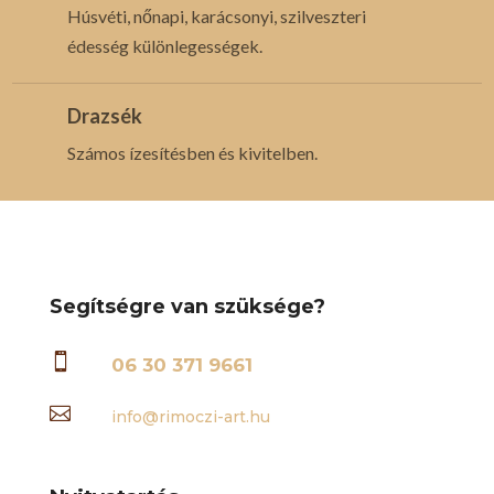
Húsvéti, nőnapi, karácsonyi, szilveszteri
édesség különlegességek.
Drazsék
Számos ízesítésben és kivitelben.
Segítségre van szüksége?

06 30 371 9661

info@rimoczi-art.hu