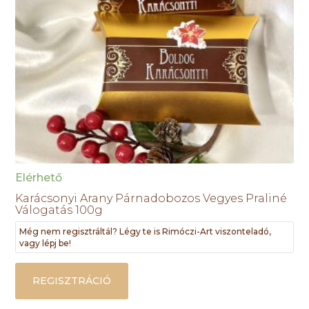
Elérhető
Karácsonyi Arany Párnadobozos Vegyes Praliné
Válogatás 100g
Még nem regisztráltál? Légy te is Rimóczi-Art viszonteladó,
vagy lépj be!
REGISZTRÁCIÓ