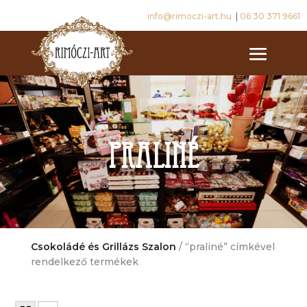
info@rimoczi-art.hu
|
06 30 371 9661
praliné
Csokoládé és Grillázs Szalon
/ “praliné” címkével
rendelkező termékek