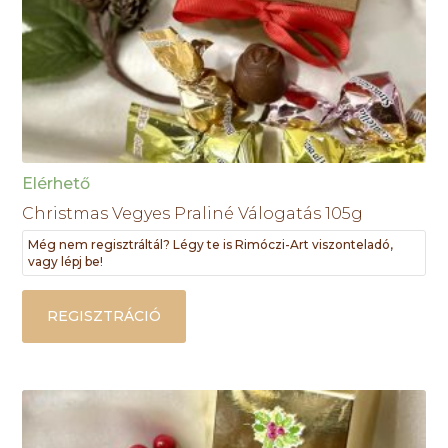
Elérhető
Christmas Vegyes Praliné Válogatás 105g
Még nem regisztráltál? Légy te is Rimóczi-Art viszonteladó,
vagy lépj be!
REGISZTRÁCIÓ