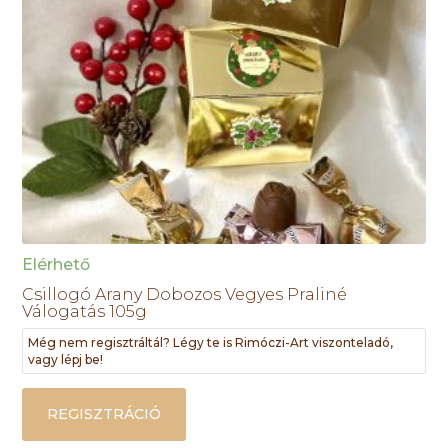
Elérhető
Csillogó Arany Dobozos Vegyes Praliné
Válogatás 105g
Még nem regisztráltál? Légy te is Rimóczi-Art viszonteladó,
vagy lépj be!
REGISZTRÁCIÓ