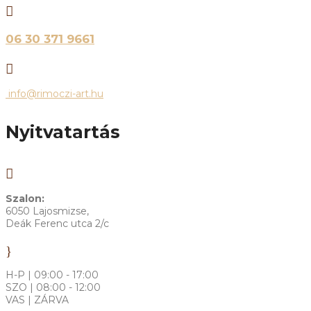

06 30 371 9661

info@rimoczi-art.hu
Nyitvatartás

Szalon:
6050 Lajosmizse,
Deák Ferenc utca 2/c
}
H-P | 09:00 - 17:00
SZO | 08:00 - 12:00
VAS | ZÁRVA