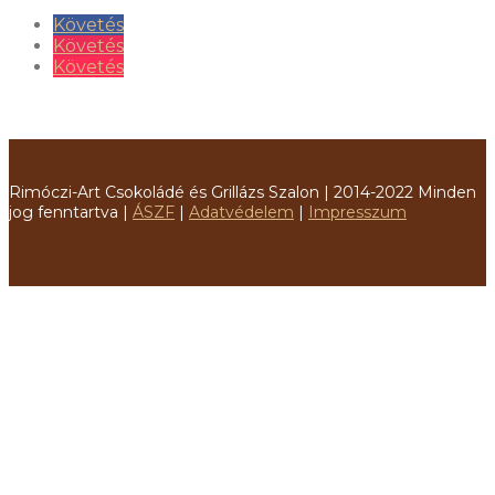
Követés
Követés
Követés
Rimóczi-Art Csokoládé és Grillázs Szalon | 2014-2022 Minden
jog fenntartva |
ÁSZF
|
Adatvédelem
|
Impresszum