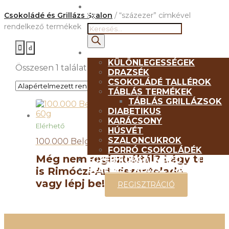
Csokoládé és Grillázs Szalon
/ “százezer” címkével
rendelkező termékek
Products
search
RIMÓCZI-ART TERMÉKEK
KÜLÖNLEGESSÉGEK
Összesen 1 találat
DRAZSÉK
CSOKOLÁDÉ TALLÉROK
TÁBLÁS TERMÉKEK
TÁBLÁS GRILLÁZSOK
DIABETIKUS
KARÁCSONY
Elérhető
HÚSVÉT
SZALONCUKROK
100.000 Belga Tejcsokoládé boríték 60g
FORRÓ CSOKOLÁDÉK
Még nem regisztráltál? Légy te
EGYÉB FORGALMAZOTT TERMÉ
BELÉPÉS – REGISZTRÁCIÓ
is Rimóczi-Art viszonteladó,
vagy lépj be!
REGISZTRÁCIÓ