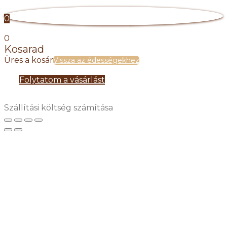
0
0
Kosarad
Üres a kosár
Vissza az édességekhez
Folytatom a vásárlást
Szállítási költség számítása