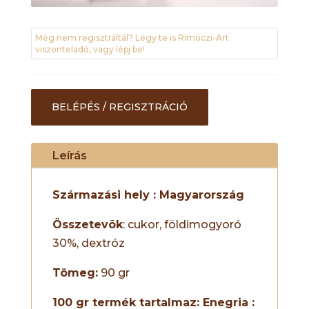
Még nem regisztráltál? Légy te is Rimóczi-Art
viszonteladó, vagy lépj be!
BELÉPÉS / REGISZTRÁCIÓ
Leírás
Származási hely : Magyarország
Összetevõk
: cukor, földimogyoró
30%, dextróz
Tömeg:
90 gr
100 gr termék tartalmaz:
Enegria :