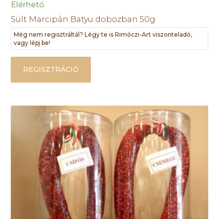
Elérhető
Sült Marcipán Batyu dobozban 50g
Még nem regisztráltál? Légy te is Rimóczi-Art viszonteladó,
vagy lépj be!
REGISZTRÁCIÓ