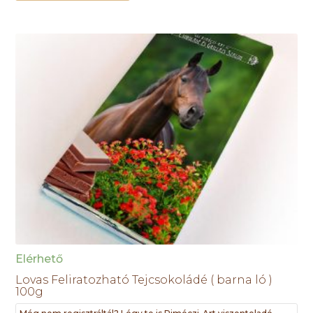
Elérhető
Lovas Feliratozható Tejcsokoládé ( barna ló )
100g