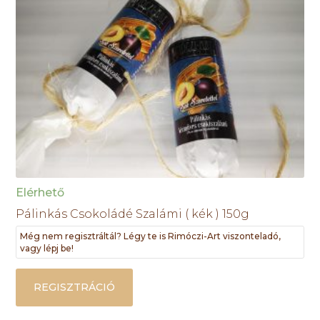
Elérhető
Pálinkás Csokoládé Szalámi ( kék ) 150g
Még nem regisztráltál? Légy te is Rimóczi-Art viszonteladó,
vagy lépj be!
REGISZTRÁCIÓ