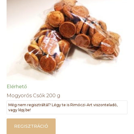
Elérhető
Mogyorós Csók 200 g
Még nem regisztráltál? Légy te is Rimóczi-Art viszonteladó,
vagy lépj be!
REGISZTRÁCIÓ