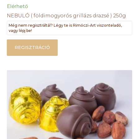
Elérhető
NEBULÓ ( földimogyorós grillázs drazsé ) 250g
Még nem regisztráltál? Légy te is Rimóczi-Art viszonteladó,
vagy lépj be!
REGISZTRÁCIÓ