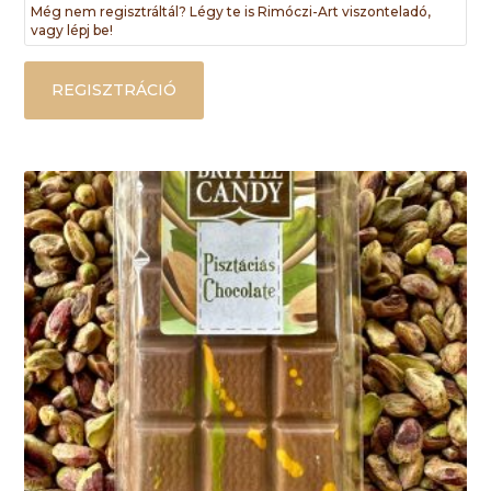
Még nem regisztráltál? Légy te is Rimóczi-Art viszonteladó,
vagy lépj be!
REGISZTRÁCIÓ