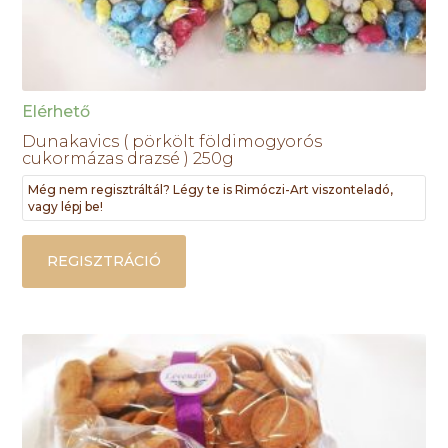
Elérhető
Dunakavics ( pörkölt földimogyorós
cukormázas drazsé ) 250g
Még nem regisztráltál? Légy te is Rimóczi-Art viszonteladó,
vagy lépj be!
REGISZTRÁCIÓ