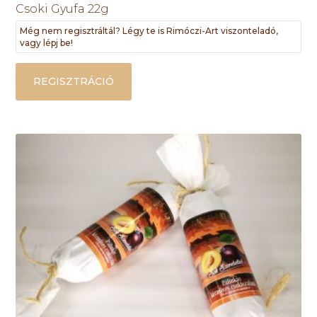
Csoki Gyufa 22g
Még nem regisztráltál? Légy te is Rimóczi-Art viszonteladó,
vagy lépj be!
REGISZTRÁCIÓ