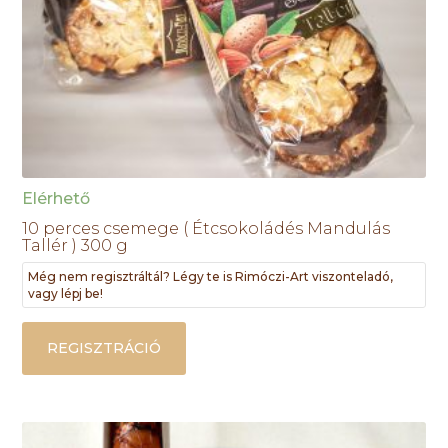
Elérhető
10 perces csemege ( Étcsokoládés Mandulás
Tallér ) 300 g
Még nem regisztráltál? Légy te is Rimóczi-Art viszonteladó,
vagy lépj be!
REGISZTRÁCIÓ