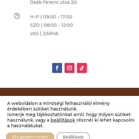
Deák Ferenc utca 2/c
}
H-P | 09:00 - 17:00
SZO | 08:00 - 12:00
VAS | ZÁRVA
Rimóczi-Art Csokoládé és Grillázs Szalon | 2014-
A weboldalon a minőségi felhasználói élmény
2022 Minden jog fenntartva |
ÁSZF
|
érdekében sütiket használunk.
Ismerje meg tájékoztatónkat arról, hogy milyen sütiket
Adatvédelem
|
Impresszum
használunk, vagy a
beállítások
résznél ki lehet kapcsolni
a használatukat.
Elfogadom mindet
Beállítások