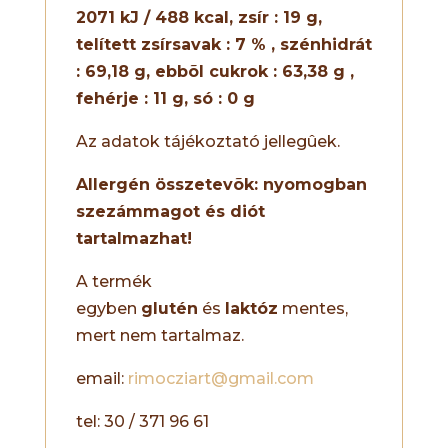
2071 kJ / 488 kcal, zsír : 19 g,
telített zsírsavak : 7 % , szénhidrát
: 69,18 g, ebbõl cukrok : 63,38 g ,
fehérje : 11 g, só : 0 g
Az adatok tájékoztató jellegûek.
Allergén összetevõk: nyomogban
szezámmagot és diót
tartalmazhat!
A termék
egyben
glutén
és
laktóz
mentes,
mert nem tartalmaz.
email:
rimocziart@gmail.com
tel: 30 / 371 96 61