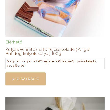
Elérhető
Kutyás Feliratozható Tejcsokoládé ( Angol
Bulldog kölyök kutya ) 100g
Még nem regisztráltál? Légy te is Rimóczi-Art viszonteladó,
vagy lépj be!
REGISZTRÁCIÓ