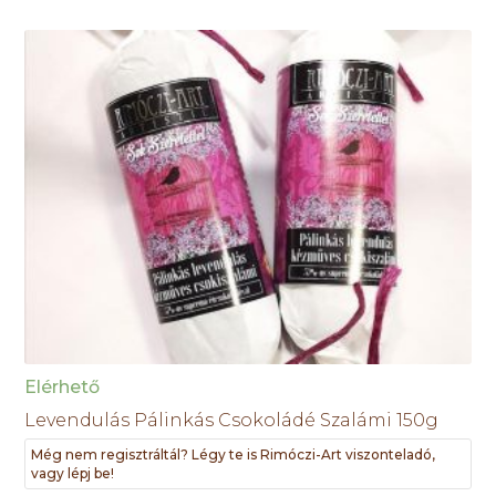
Elérhető
Levendulás Pálinkás Csokoládé Szalámi 150g
Még nem regisztráltál? Légy te is Rimóczi-Art viszonteladó,
vagy lépj be!