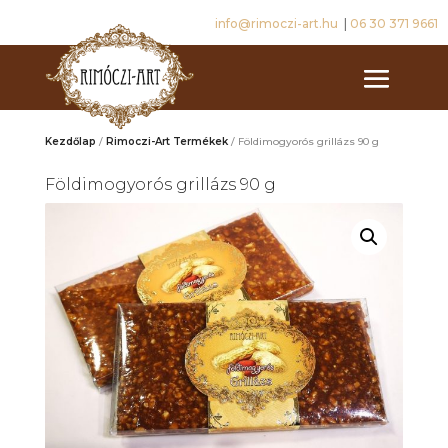
info@rimoczi-art.hu
|
06 30 371 9661
Kezdőlap
/
Rimoczi-Art Termékek
/ Földimogyorós grillázs 90 g
Földimogyorós grillázs 90 g