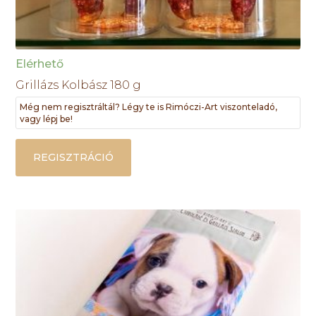
Elérhető
Grillázs Kolbász 180 g
Még nem regisztráltál? Légy te is Rimóczi-Art viszonteladó,
vagy lépj be!
REGISZTRÁCIÓ