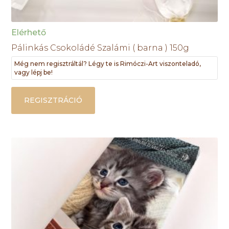
Elérhető
Pálinkás Csokoládé Szalámi ( barna ) 150g
Még nem regisztráltál? Légy te is Rimóczi-Art viszonteladó,
vagy lépj be!
REGISZTRÁCIÓ