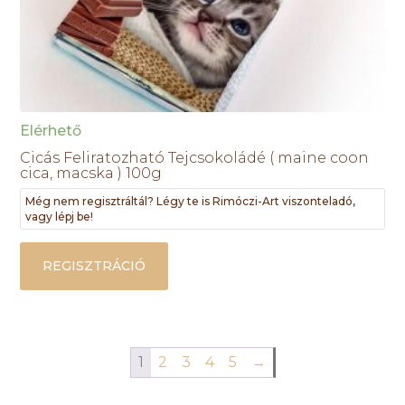
Elérhető
Cicás Feliratozható Tejcsokoládé ( maine coon
cica, macska ) 100g
Még nem regisztráltál? Légy te is Rimóczi-Art viszonteladó,
vagy lépj be!
REGISZTRÁCIÓ
1
2
3
4
5
→