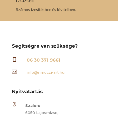
Drazsék
Számos ízesítésben és kivitelben.
Segítségre van szüksége?

06 30 371 9661

info@rimoczi-art.hu
Nyitvatartás

Szalon:
6050 Lajosmizse,