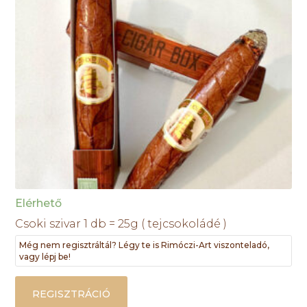
Elérhető
Csoki szivar 1 db = 25g ( tejcsokoládé )
Még nem regisztráltál? Légy te is Rimóczi-Art viszonteladó,
vagy lépj be!
REGISZTRÁCIÓ