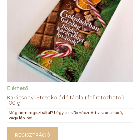
Elérhető
Karácsonyi Étcsokoládé tábla ( feliratozható )
100 g
Még nem regisztráltál? Légy te is Rimóczi-Art viszonteladó,
vagy lépj be!
REGISZTRÁCIÓ