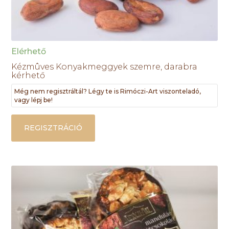
Elérhető
Kézmûves Konyakmeggyek szemre, darabra
kérhető
Még nem regisztráltál? Légy te is Rimóczi-Art viszonteladó,
vagy lépj be!
REGISZTRÁCIÓ