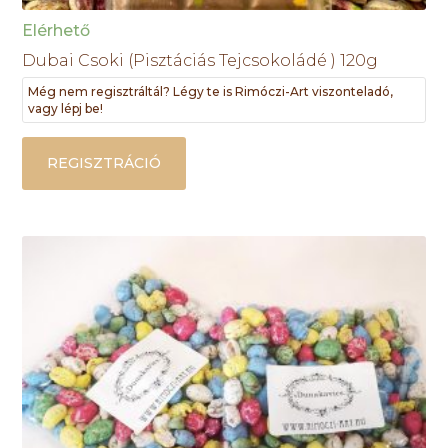
Elérhető
Dubai Csoki (Pisztáciás Tejcsokoládé ) 120g
Még nem regisztráltál? Légy te is Rimóczi-Art viszonteladó,
vagy lépj be!
REGISZTRÁCIÓ