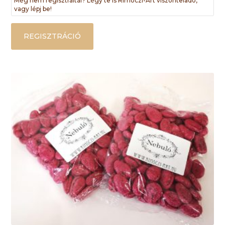
Még nem regisztráltál? Légy te is Rimóczi-Art viszonteladó,
vagy lépj be!
REGISZTRÁCIÓ