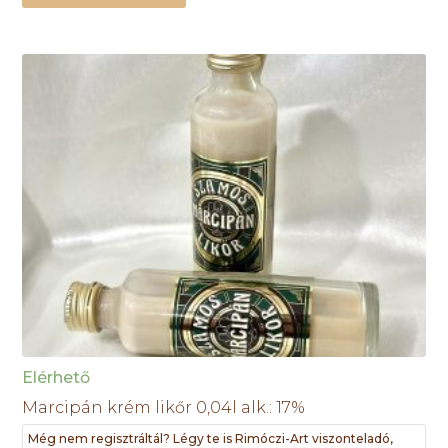
Elérhető
Marcipán krém likőr 0,04l alk.: 17%
Még nem regisztráltál? Légy te is Rimóczi-Art viszonteladó,