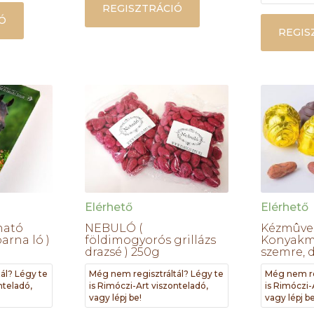
REGISZTRÁCIÓ
Ó
REGIS
Elérhető
Elérhető
ható
NEBULÓ (
Kézmûve
arna ló )
földimogyorós grillázs
Konyak
drazsé ) 250g
szemre, 
ál? Légy te
Még nem regisztráltál? Légy te
Még nem re
nteladó,
is Rimóczi-Art viszonteladó,
is Rimóczi-
vagy lépj be!
vagy lépj be