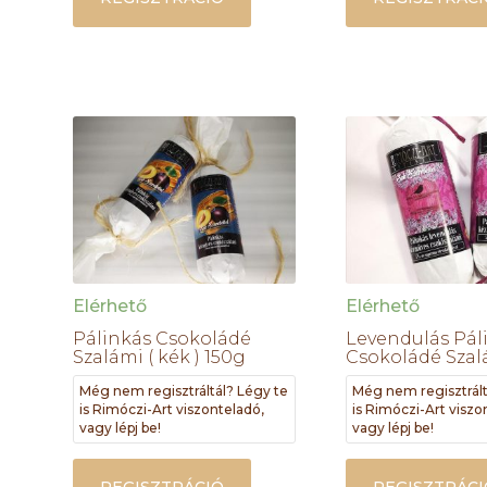
Elérhető
Elérhető
Pálinkás Csokoládé
Levendulás Pál
Szalámi ( kék ) 150g
Csokoládé Szal
Még nem regisztráltál? Légy te
Még nem regisztrált
is Rimóczi-Art viszonteladó,
is Rimóczi-Art viszo
vagy lépj be!
vagy lépj be!