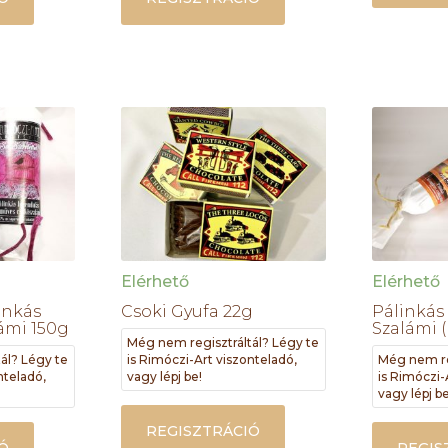
Elérhető
Elérhető
inkás
Csoki Gyufa 22g
Pálinkás
ámi 150g
Szalámi (
Még nem regisztráltál? Légy te
ál? Légy te
is Rimóczi-Art viszonteladó,
Még nem re
nteladó,
vagy lépj be!
is Rimóczi-
vagy lépj be
REGISZTRÁCIÓ