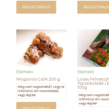
REGISZTRÁCIÓ
REGISZTRÁCI
Elérhető
Elérhető
Mogyorós Csók 200 g
Lovas Feliratoz
Tejcsokoládé ( b
Még nem regisztráltál? Légy te
100g
is Rimóczi-Art viszonteladó,
vagy lépj be!
Még nem regisztrált
is Rimóczi-Art viszo
vagy lépj be!
REGISZTRÁCIÓ