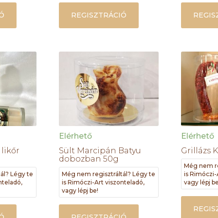
Ó
REGISZTRÁCIÓ
REGIS
Elérhető
Elérhető
likőr
Sült Marcipán Batyu
Grillázs 
dobozban 50g
Még nem re
ál? Légy te
Még nem regisztráltál? Légy te
is Rimóczi-
nteladó,
is Rimóczi-Art viszonteladó,
vagy lépj be
vagy lépj be!
REGIS
Ó
REGISZTRÁCIÓ