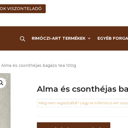
OK VISZONTELADÓ
RIMÓCZI-ART TERMÉKEK
EGYÉB FORG
 Alma és csonthéjas bagázs tea 100g
Alma és csonthéjas b
Még nem regisztráltál? Légy te is Rimóczi-Art viszo