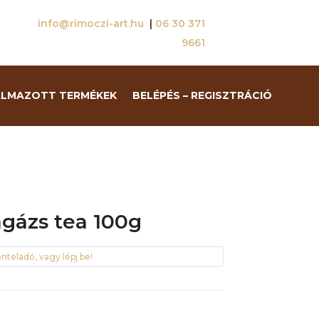
info@rimoczi-art.hu
|
06 30 371
9661
ALMAZOTT TERMÉKEK
BELÉPÉS – REGISZTRÁCIÓ
agázs tea 100g
nteladó, vagy lépj be!