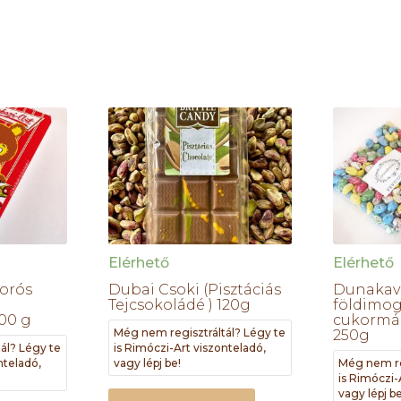
Elérhető
Elérhető
orós
Dubai Csoki (Pisztáciás
Dunakavi
Tejcsokoládé ) 120g
földimog
100 g
cukormáz
Még nem regisztráltál? Légy te
250g
ál? Légy te
is Rimóczi-Art viszonteladó,
nteladó,
vagy lépj be!
Még nem re
is Rimóczi-
vagy lépj be