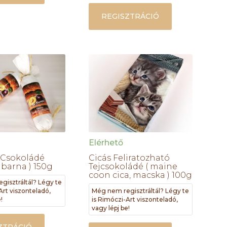
REGISZTRÁCIÓ
Elérhető
 Csokoládé
Cicás Feliratozható
 barna ) 150g
Tejcsokoládé ( maine
coon cica, macska ) 100g
gisztráltál? Légy te
Art viszonteladó,
Még nem regisztráltál? Légy te
!
is Rimóczi-Art viszonteladó,
vagy lépj be!