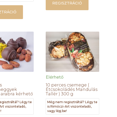
REGISZTRÁCIÓ
ZTRÁCIÓ
Elérhető
s
10 perces csemege (
meggyek
Étcsokoládés Mandulás
darabra kérhető
Tallér ) 300 g
gisztráltál? Légy te
Még nem regisztráltál? Légy te
Art viszonteladó,
is Rimóczi-Art viszonteladó,
!
vagy lépj be!