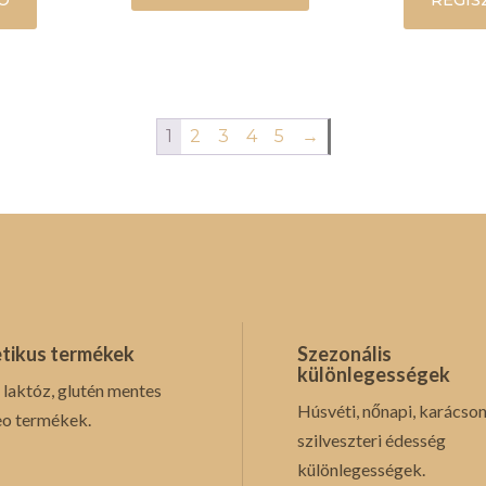
Ó
REGIS
1
2
3
4
5
→
tikus termékek
Szezonális
különlegességek
 laktóz, glutén mentes
Húsvéti, nőnapi, karácson
eo termékek.
szilveszteri édesség
különlegességek.