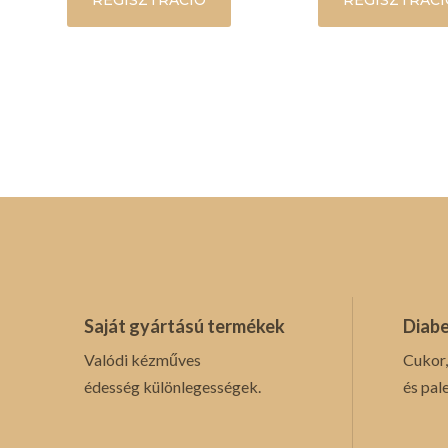
REGISZTRÁCIÓ
REGISZTRÁCI
Saját gyártású termékek
Diabe
Valódi kézműves
Cukor,
édesség különlegességek.
és pal