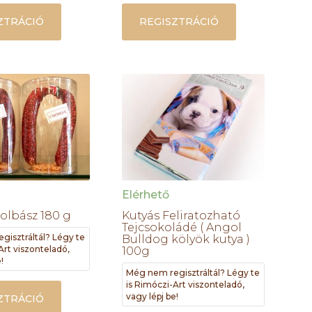
ZTRÁCIÓ
REGISZTRÁCIÓ
Elérhető
Kolbász 180 g
Kutyás Feliratozható
Tejcsokoládé ( Angol
gisztráltál? Légy te
Bulldog kölyök kutya )
Art viszonteladó,
100g
!
Még nem regisztráltál? Légy te
is Rimóczi-Art viszonteladó,
vagy lépj be!
ZTRÁCIÓ