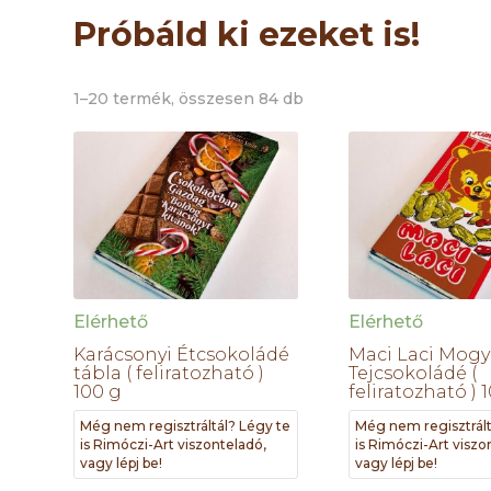
Próbáld ki ezeket is!
1–20 termék, összesen 84 db
Elérhető
Elérhető
Karácsonyi Étcsokoládé
Maci Laci Mogy
tábla ( feliratozható )
Tejcsokoládé (
100 g
feliratozható ) 
Még nem regisztráltál? Légy te
Még nem regisztrált
is Rimóczi-Art viszonteladó,
is Rimóczi-Art viszo
vagy lépj be!
vagy lépj be!