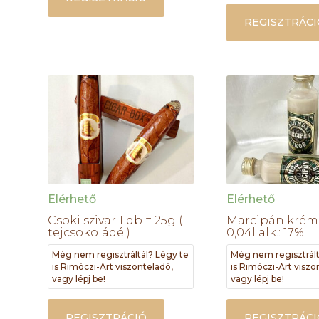
REGISZTRÁCI
Elérhető
Elérhető
Csoki szivar 1 db = 25g (
Marcipán krém 
tejcsokoládé )
0,04l alk.: 17%
Még nem regisztráltál? Légy te
Még nem regisztrált
is Rimóczi-Art viszonteladó,
is Rimóczi-Art viszo
vagy lépj be!
vagy lépj be!
REGISZTRÁCIÓ
REGISZTRÁCI