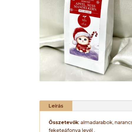
Leírás
Összetevők
: almadarabok, narancsh
feketeáfonya levél .