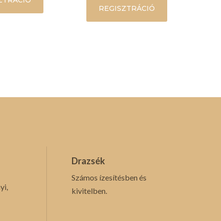
ZTRÁCIÓ
REGISZTRÁCIÓ
Drazsék
Számos ízesítésben és
yi,
kivitelben.