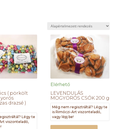
Elérhető
cs ( pörkölt
LEVENDULÁS
yorós
MOGYORÓS CSÓK 200 g
as drazsé )
Még nem regisztráltál? Légy te
is Rimóczi-Art viszonteladó,
gisztráltál? Légy te
vagy lépj be!
Art viszonteladó,
!