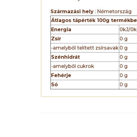
Származási hely
: Németorszá
Átlagos tápérték 100g termékb
Energia
0kJ/0k
Zsír
0 g
-amelyből telített zsírsavak
0 g
Szénhidrát
0 g
-amelyből cukrok
0 g
Fehérje
0 g
Só
0 g