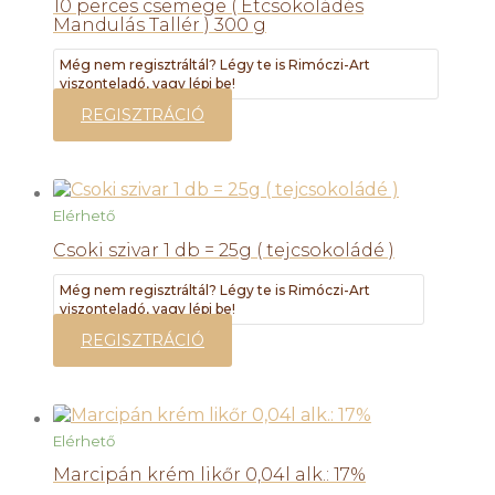
10 perces csemege ( Étcsokoládés
Mandulás Tallér ) 300 g
Még nem regisztráltál? Légy te is Rimóczi-Art
viszonteladó, vagy lépj be!
REGISZTRÁCIÓ
Elérhető
Csoki szivar 1 db = 25g ( tejcsokoládé )
Még nem regisztráltál? Légy te is Rimóczi-Art
viszonteladó, vagy lépj be!
REGISZTRÁCIÓ
Elérhető
Marcipán krém likőr 0,04l alk.: 17%