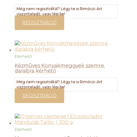
Még nem regisztráltál? Légy te is Rimóczi-Art
viszonteladó, vagy lépj be!
REGISZTRÁCIÓ
Elérhető
Kézmûves Konyakmeggyek szemre,
darabra kérhető
Még nem regisztráltál? Légy te is Rimóczi-Art
viszonteladó, vagy lépj be!
REGISZTRÁCIÓ
Elérhető