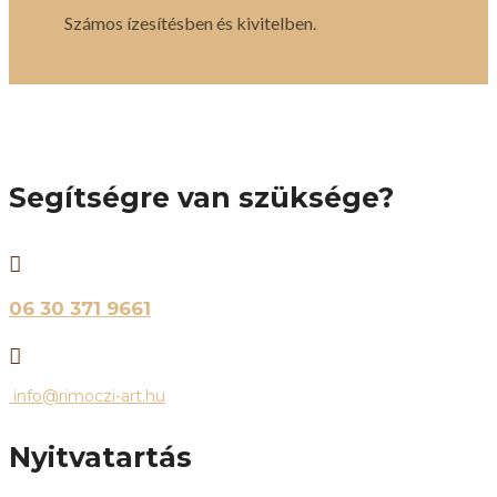
Számos ízesítésben és kivitelben.
Segítségre van szüksége?

06 30 371 9661

info@rimoczi-art.hu
Nyitvatartás