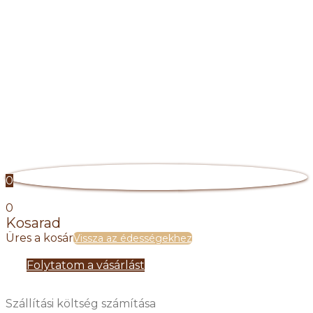
0
0
Kosarad
Üres a kosár
Vissza az édességekhez
Folytatom a vásárlást
Szállítási költség számítása