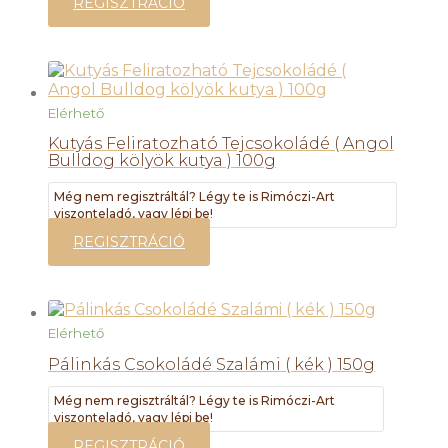
REGISZTRÁCIÓ
Elérhető
Kutyás Feliratozható Tejcsokoládé ( Angol
Bulldog kölyök kutya ) 100g
Még nem regisztráltál? Légy te is Rimóczi-Art
viszonteladó, vagy lépj be!
REGISZTRÁCIÓ
Elérhető
Pálinkás Csokoládé Szalámi ( kék ) 150g
Még nem regisztráltál? Légy te is Rimóczi-Art
viszonteladó, vagy lépj be!
REGISZTRÁCIÓ