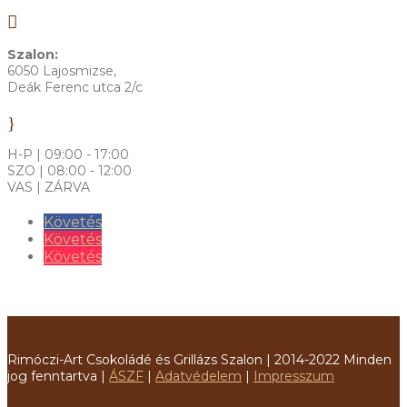

Szalon:
6050 Lajosmizse,
Deák Ferenc utca 2/c
}
H-P | 09:00 - 17:00
SZO | 08:00 - 12:00
VAS | ZÁRVA
Követés
Követés
Követés
Rimóczi-Art Csokoládé és Grillázs Szalon | 2014-2022 Minden
jog fenntartva |
ÁSZF
|
Adatvédelem
|
Impresszum