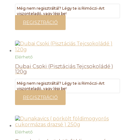
Még nem regisztráltál? Légy te is Rimóczi-Art
viszonteladó, vagy lépj be!
REGISZTRÁCIÓ
Elérhető
Dubai Csoki (Pisztáciás Tejcsokoládé )
120g
Még nem regisztráltál? Légy te is Rimóczi-Art
viszonteladó, vagy lépj be!
REGISZTRÁCIÓ
Elérhető