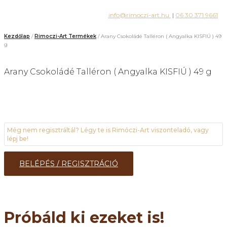
info@rimoczi-art.hu
|
06 30 371 9661
Kezdőlap
/
Rimoczi-Art Termékek
/ Arany Csokoládé Talléron ( Angyalka KISFIÚ ) 49
g
Arany Csokoládé Talléron ( Angyalka KISFIÚ ) 49 g
Még nem regisztráltál? Légy te is Rimóczi-Art viszonteladó, vagy
lépj be!
BELÉPÉS / REGISZTRÁCIÓ
Próbáld ki ezeket is!