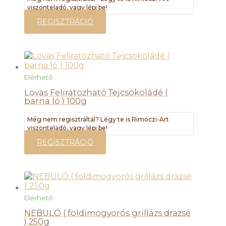
viszonteladó, vagy lépj be!
REGISZTRÁCIÓ
Elérhető
Lovas Feliratozható Tejcsokoládé (
barna ló ) 100g
Még nem regisztráltál? Légy te is Rimóczi-Art
viszonteladó, vagy lépj be!
REGISZTRÁCIÓ
Elérhető
NEBULÓ ( földimogyorós grillázs drazsé
) 250g