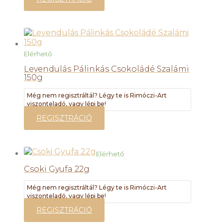
Elérhető
Levendulás Pálinkás Csokoládé Szalámi
150g
Még nem regisztráltál? Légy te is Rimóczi-Art
viszonteladó, vagy lépj be!
REGISZTRÁCIÓ
Elérhető
Csoki Gyufa 22g
Még nem regisztráltál? Légy te is Rimóczi-Art
viszonteladó, vagy lépj be!
REGISZTRÁCIÓ