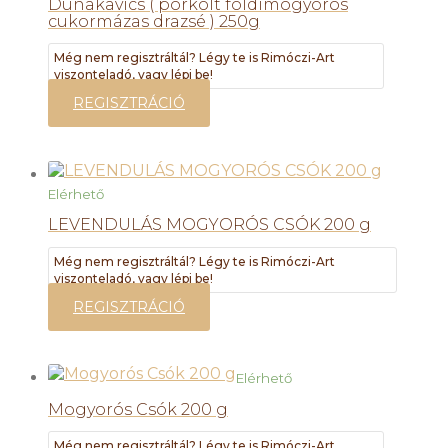
Dunakavics ( pörkölt földimogyorós
cukormázas drazsé ) 250g
Még nem regisztráltál? Légy te is Rimóczi-Art
viszonteladó, vagy lépj be!
REGISZTRÁCIÓ
Elérhető
LEVENDULÁS MOGYORÓS CSÓK 200 g
Még nem regisztráltál? Légy te is Rimóczi-Art
viszonteladó, vagy lépj be!
REGISZTRÁCIÓ
Elérhető
Mogyorós Csók 200 g
Még nem regisztráltál? Légy te is Rimóczi-Art