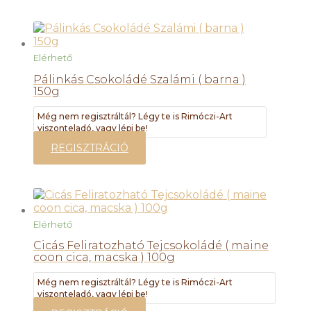
Elérhető
Pálinkás Csokoládé Szalámi ( barna )
150g
Még nem regisztráltál? Légy te is Rimóczi-Art
viszonteladó, vagy lépj be!
REGISZTRÁCIÓ
Elérhető
Cicás Feliratozható Tejcsokoládé ( maine
coon cica, macska ) 100g
Még nem regisztráltál? Légy te is Rimóczi-Art
viszonteladó, vagy lépj be!