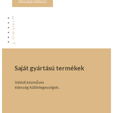
REGISZTRÁCIÓ
1
2
3
4
5
→
Saját gyártású termékek
Valódi kézműves
édesség különlegességek.