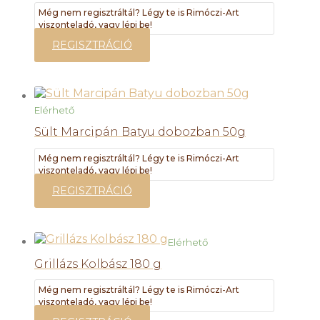
Még nem regisztráltál? Légy te is Rimóczi-Art
viszonteladó, vagy lépj be!
REGISZTRÁCIÓ
Elérhető
Sült Marcipán Batyu dobozban 50g
Még nem regisztráltál? Légy te is Rimóczi-Art
viszonteladó, vagy lépj be!
REGISZTRÁCIÓ
Elérhető
Grillázs Kolbász 180 g
Még nem regisztráltál? Légy te is Rimóczi-Art
viszonteladó, vagy lépj be!