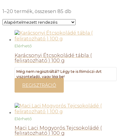
1–20 termék, összesen 85 db
Elérhető
Karácsonyi Étcsokoládé tábla (
feliratozható ) 100 g
Még nem regisztráltál? Légy te is Rimóczi-Art
viszonteladó, vagy lépj be!
REGISZTRÁCIÓ
Elérhető
Maci Laci Mogyorós Tejcsokoládé (
feliratozható ) 100 g