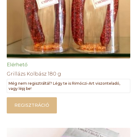
Elérhető
Grillázs Kolbász 180 g
Még nem regisztráltál? Légy te is Rimóczi-Art viszonteladó,
vagy lépj be!
REGISZTRÁCIÓ