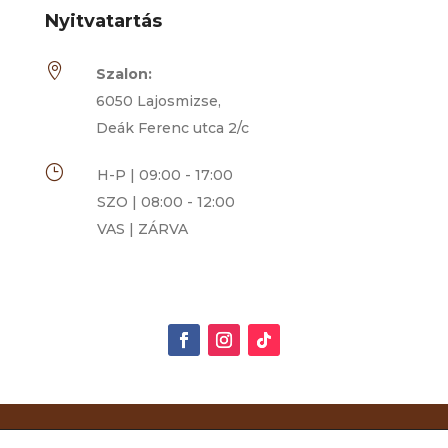
Nyitvatartás

Szalon:
6050 Lajosmizse,
Deák Ferenc utca 2/c
}
H-P | 09:00 - 17:00
SZO | 08:00 - 12:00
VAS | ZÁRVA
Rimóczi-Art Csokoládé és Grillázs Szalon | 2014-