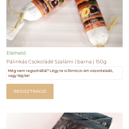
Elérhető
Pálinkás Csokoládé Szalámi ( barna ) 150g
Még nem regisztráltál? Légy te is Rimóczi-Art viszonteladó,
vagy lépj be!
REGISZTRÁCIÓ