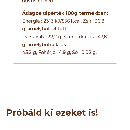
hűvös helyen !
Átlagos tápérték 100g termékben:
Energia : 2313 kJ/556 kcal, Zsír : 36,8
g, amelyből telített
zsírsavak : 22,2 g, Szénhidrátok : 47,8
g, amelyből cukrok :
45,2 g, Fehérje : 4,9 g, Só : 0,02 g.
Próbáld ki ezeket is!