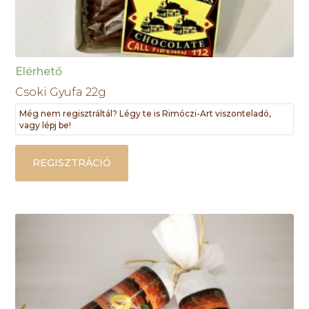
Elérhető
Csoki Gyufa 22g
Még nem regisztráltál? Légy te is Rimóczi-Art viszonteladó,
vagy lépj be!
REGISZTRÁCIÓ