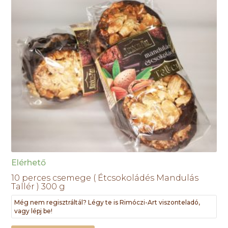
Elérhető
10 perces csemege ( Étcsokoládés Mandulás
Tallér ) 300 g
Még nem regisztráltál? Légy te is Rimóczi-Art viszonteladó,
vagy lépj be!