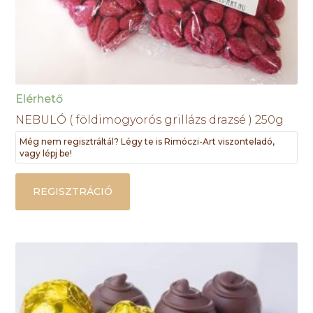
Elérhető
NEBULÓ ( földimogyorós grillázs drazsé ) 250g
Még nem regisztráltál? Légy te is Rimóczi-Art viszonteladó,
vagy lépj be!
REGISZTRÁCIÓ