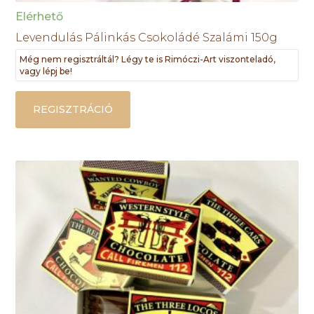
Elérhető
Levendulás Pálinkás Csokoládé Szalámi 150g
Még nem regisztráltál? Légy te is Rimóczi-Art viszonteladó,
vagy lépj be!
REGISZTRÁCIÓ