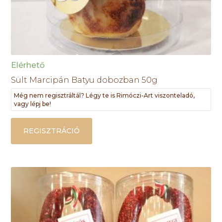
Elérhető
Sült Marcipán Batyu dobozban 50g
Még nem regisztráltál? Légy te is Rimóczi-Art viszonteladó,
vagy lépj be!
REGISZTRÁCIÓ