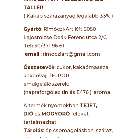
TALLÉR
( Kakaó szárazanyag legalább 33% )
Gyártó
: Rimóczi-Art Kft 6050
Lajosmizse Deák Ferenc utca 2/C
Tel:
30/371 96 61
email
: rimocziart@gmail.com
Összetevők
: cukor, kakaómassza,
kakaóvaj, TEJPOR,
emulgelálószerek:
(napraforgólecitin és E476 ), aroma.
A termék nyomokban
TEJET,
DIÓ
és
MOGYORÓ
féléket
tartalmazhat.
Tárolás
: ép csomagolásban, száraz,