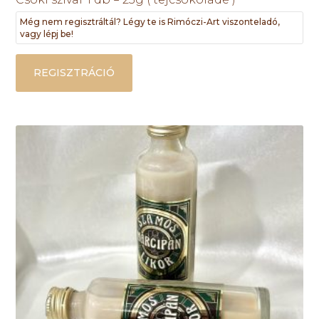
Még nem regisztráltál? Légy te is Rimóczi-Art viszonteladó,
vagy lépj be!
REGISZTRÁCIÓ