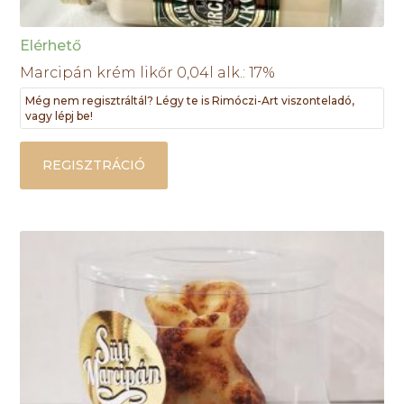
Elérhető
Marcipán krém likőr 0,04l alk.: 17%
Még nem regisztráltál? Légy te is Rimóczi-Art viszonteladó,
vagy lépj be!
REGISZTRÁCIÓ