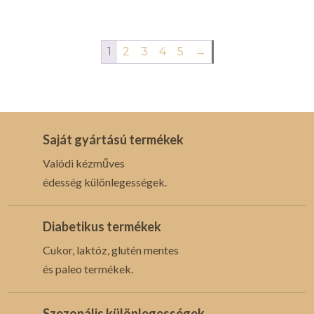
1
2
3
4
5
→
Saját gyártású termékek
Valódi kézműves
édesség különlegességek.
Diabetikus termékek
Cukor, laktóz, glutén mentes
és paleo termékek.
Szezonális különlegességek