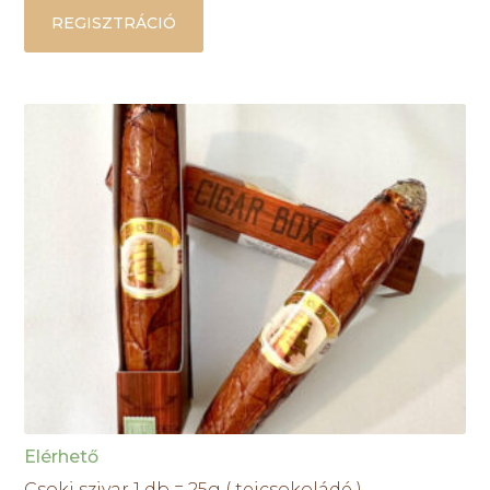
REGISZTRÁCIÓ
Elérhető
Csoki szivar 1 db = 25g ( tejcsokoládé )