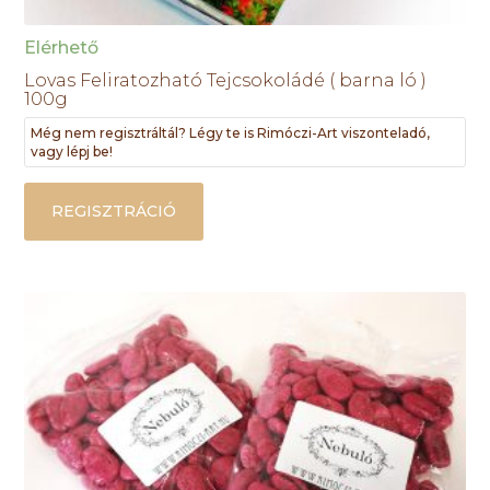
Elérhető
Lovas Feliratozható Tejcsokoládé ( barna ló )
100g
Még nem regisztráltál? Légy te is Rimóczi-Art viszonteladó,
vagy lépj be!
REGISZTRÁCIÓ