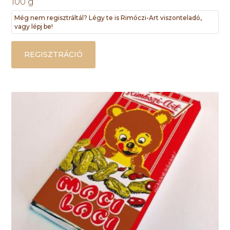
100 g
Még nem regisztráltál? Légy te is Rimóczi-Art viszonteladó,
vagy lépj be!
REGISZTRÁCIÓ