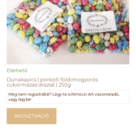
Elérhető
Dunakavics ( pörkölt földimogyorós
cukormázas drazsé ) 250g
Még nem regisztráltál? Légy te is Rimóczi-Art viszonteladó,
vagy lépj be!
REGISZTRÁCIÓ