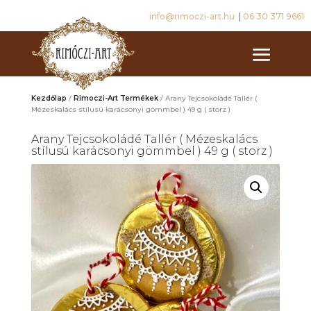
info@rimoczi-art.hu
|
06 30 371 9661
Kezdőlap
/
Rimoczi-Art Termékek
/ Arany Tejcsokoládé Tallér (
Mézeskalács stílusú karácsonyi gömmbel ) 49 g ( storz )
Arany Tejcsokoládé Tallér ( Mézeskalács
stílusú karácsonyi gömmbel ) 49 g ( storz )