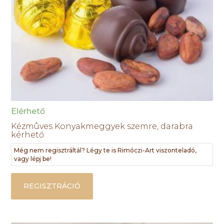
Elérhető
Kézmûves Konyakmeggyek szemre, darabra
kérhető
Még nem regisztráltál? Légy te is Rimóczi-Art viszonteladó,
vagy lépj be!
REGISZTRÁCIÓ