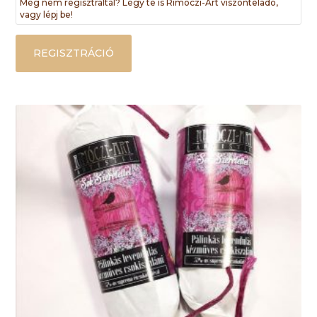
Még nem regisztráltál? Légy te is Rimóczi-Art viszonteladó,
vagy lépj be!
REGISZTRÁCIÓ