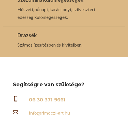
Húsvéti, nőnapi, karácsonyi, szilveszteri
édesség különlegességek.
Drazsék
Számos ízesítésben és kivitelben.
Segítségre van szüksége?

06 30 371 9661

info@rimoczi-art.hu