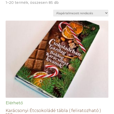
1–20 termék, összesen 85 db
Elérhető
Karácsonyi Étcsokoládé tábla ( feliratozható )