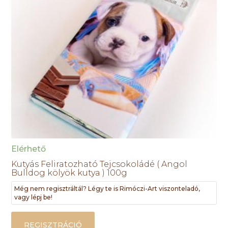
Elérhető
Kutyás Feliratozható Tejcsokoládé ( Angol
Bulldog kölyök kutya ) 100g
Még nem regisztráltál? Légy te is Rimóczi-Art viszonteladó,
vagy lépj be!
REGISZTRÁCIÓ