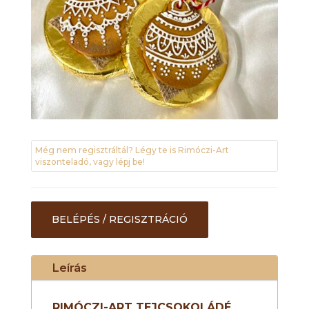
Még nem regisztráltál? Légy te is Rimóczi-Art
viszonteladó, vagy lépj be!
BELÉPÉS / REGISZTRÁCIÓ
Leírás
RIMÓCZI-ART TEJCSOKOLÁDÉ