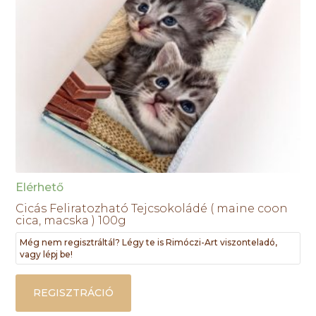
Elérhető
Cicás Feliratozható Tejcsokoládé ( maine coon
cica, macska ) 100g
Még nem regisztráltál? Légy te is Rimóczi-Art viszonteladó,
vagy lépj be!
REGISZTRÁCIÓ