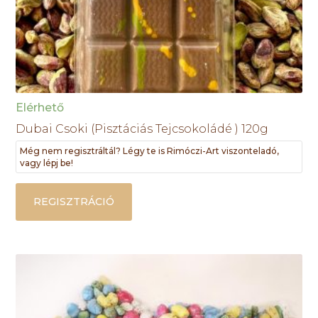
Elérhető
Dubai Csoki (Pisztáciás Tejcsokoládé ) 120g
Még nem regisztráltál? Légy te is Rimóczi-Art viszonteladó,
vagy lépj be!
REGISZTRÁCIÓ