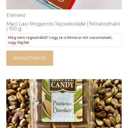
Elérhető
Maci Laci Mogyorós Tejcsokoládé ( feliratozható
) 100 g
Még nem regisztráltál? Légy te is Rimóczi-Art viszonteladó,
vagy lépj be!
REGISZTRÁCIÓ