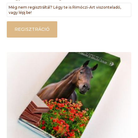
Még nem regisztráltál? Légy te is Rimóczi-Art viszonteladó,
vagy lépj be!
REGISZTRÁCIÓ