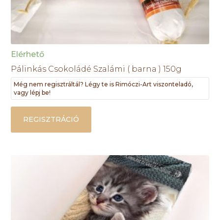
Elérhető
Pálinkás Csokoládé Szalámi ( barna ) 150g
Még nem regisztráltál? Légy te is Rimóczi-Art viszonteladó,
vagy lépj be!
REGISZTRÁCIÓ