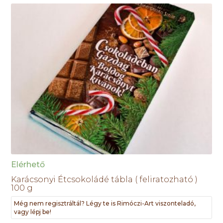
Elérhető
Karácsonyi Étcsokoládé tábla ( feliratozható )
100 g
Még nem regisztráltál? Légy te is Rimóczi-Art viszonteladó,
vagy lépj be!