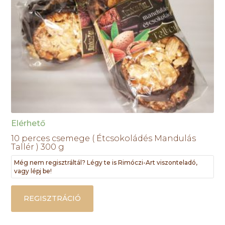
Elérhető
10 perces csemege ( Étcsokoládés Mandulás
Tallér ) 300 g
Még nem regisztráltál? Légy te is Rimóczi-Art viszonteladó,
vagy lépj be!
REGISZTRÁCIÓ