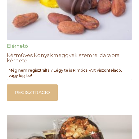
Elérhető
Kézmûves Konyakmeggyek szemre, darabra
kérhető
Még nem regisztráltál? Légy te is Rimóczi-Art viszonteladó,
vagy lépj be!
REGISZTRÁCIÓ