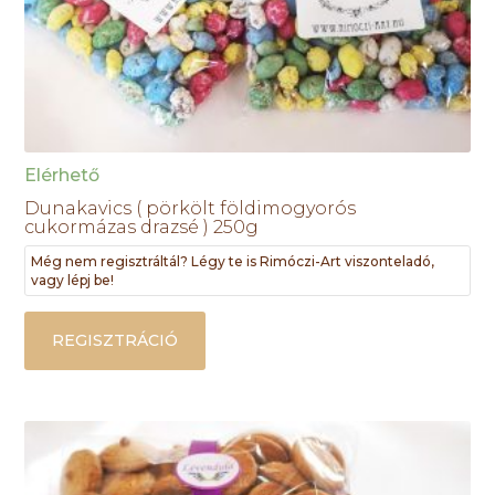
Elérhető
Dunakavics ( pörkölt földimogyorós
cukormázas drazsé ) 250g
Még nem regisztráltál? Légy te is Rimóczi-Art viszonteladó,
vagy lépj be!
REGISZTRÁCIÓ