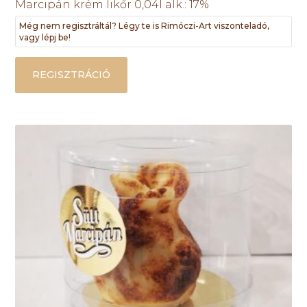
Marcipán krém likőr 0,04l alk.: 17%
Még nem regisztráltál? Légy te is Rimóczi-Art viszonteladó,
vagy lépj be!
REGISZTRÁCIÓ