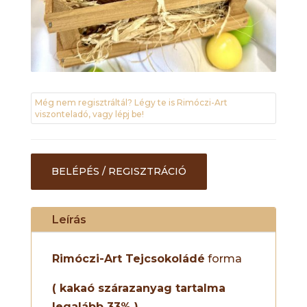
Még nem regisztráltál? Légy te is Rimóczi-Art
viszonteladó, vagy lépj be!
BELÉPÉS / REGISZTRÁCIÓ
Leírás
Rimóczi-Art Tejcsokoládé
forma
( kakaó szárazanyag tartalma
legalább 33% )