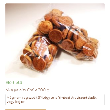
Elérhető
Mogyorós Csók 200 g
Még nem regisztráltál? Légy te is Rimóczi-Art viszonteladó,
vagy lépj be!