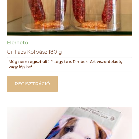
Elérhető
Grillázs Kolbász 180 g
Még nem regisztráltál? Légy te is Rimóczi-Art viszonteladó,
vagy lépj be!
REGISZTRÁCIÓ