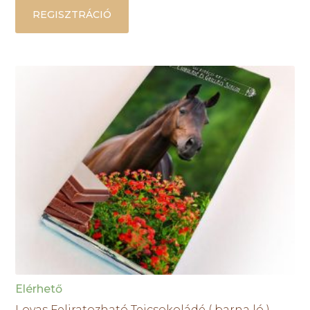
REGISZTRÁCIÓ
Elérhető
Lovas Feliratozható Tejcsokoládé ( barna ló )