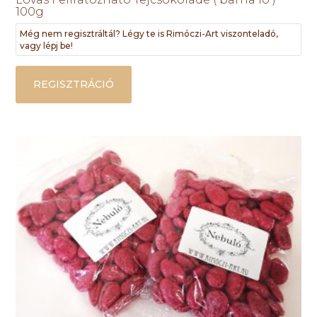
100g
Még nem regisztráltál? Légy te is Rimóczi-Art viszonteladó,
vagy lépj be!
REGISZTRÁCIÓ