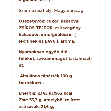
Származási hely : Magyarország
Összetevõk:
cukor, kakaóvaj,
ZSÍROS TEJPOR
, zsírszegény
kakaópor, emulgeálószer (
lecitinek és E476 ), aroma.
Nyomokban egyéb
dió-
féléket
,
szezámmagot
tartalmazh
at.
Általános tápérték 100 g
termékben:
Energia: 2
345
kJ/
562
kcal,
Zsír:
35,3
g, amelybõl telített
zsírsavak:
21,6
g,