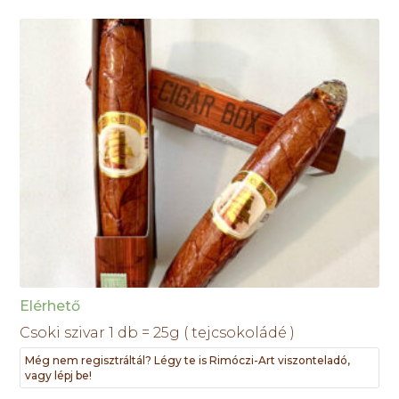
Elérhető
Csoki szivar 1 db = 25g ( tejcsokoládé )
Még nem regisztráltál? Légy te is Rimóczi-Art viszonteladó,
vagy lépj be!