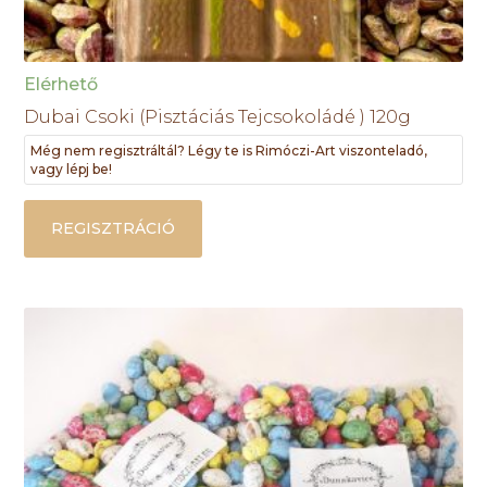
Elérhető
Dubai Csoki (Pisztáciás Tejcsokoládé ) 120g
Még nem regisztráltál? Légy te is Rimóczi-Art viszonteladó,
vagy lépj be!
REGISZTRÁCIÓ