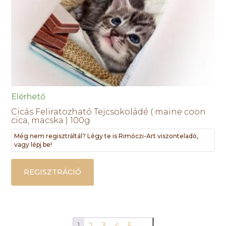
Elérhető
Cicás Feliratozható Tejcsokoládé ( maine coon
cica, macska ) 100g
Még nem regisztráltál? Légy te is Rimóczi-Art viszonteladó,
vagy lépj be!
REGISZTRÁCIÓ
1
2
3
4
5
→