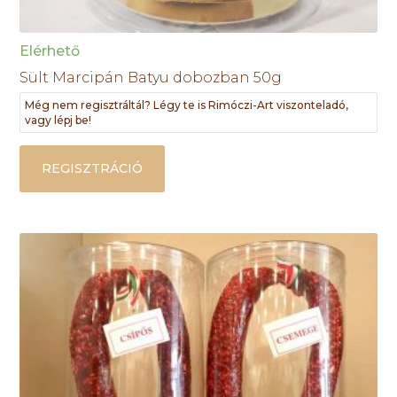
Elérhető
Sült Marcipán Batyu dobozban 50g
Még nem regisztráltál? Légy te is Rimóczi-Art viszonteladó,
vagy lépj be!
REGISZTRÁCIÓ