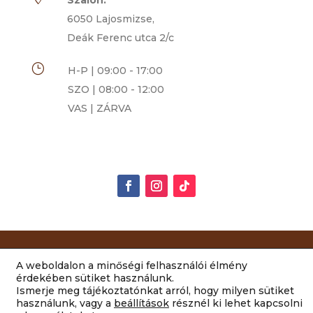
Szalon:
6050 Lajosmizse,
Deák Ferenc utca 2/c
}
H-P | 09:00 - 17:00
SZO | 08:00 - 12:00
VAS | ZÁRVA
Rimóczi-Art Csokoládé és Grillázs Szalon | 2014-
A weboldalon a minőségi felhasználói élmény
2022 Minden jog fenntartva |
ÁSZF
|
érdekében sütiket használunk.
Ismerje meg tájékoztatónkat arról, hogy milyen sütiket
Adatvédelem
|
Impresszum
használunk, vagy a
beállítások
résznél ki lehet kapcsolni