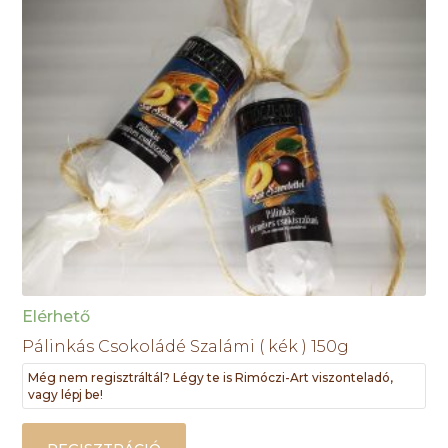
Elérhető
Pálinkás Csokoládé Szalámi ( kék ) 150g
Még nem regisztráltál? Légy te is Rimóczi-Art viszonteladó,
vagy lépj be!