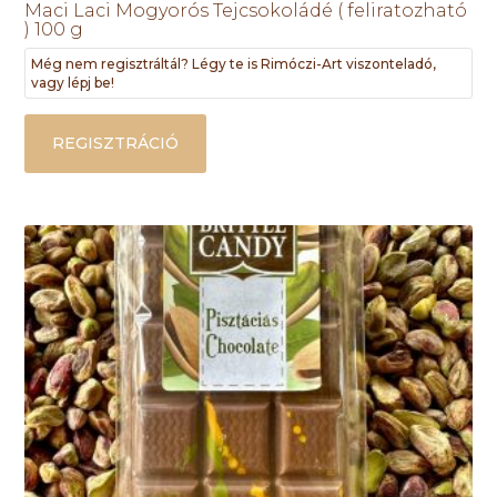
Maci Laci Mogyorós Tejcsokoládé ( feliratozható
) 100 g
Még nem regisztráltál? Légy te is Rimóczi-Art viszonteladó,
vagy lépj be!
REGISZTRÁCIÓ