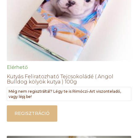
Elérhető
Kutyás Feliratozható Tejcsokoládé ( Angol
Bulldog kölyök kutya ) 100g
Még nem regisztráltál? Légy te is Rimóczi-Art viszonteladó,
vagy lépj be!
REGISZTRÁCIÓ