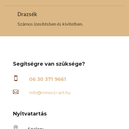
Drazsék
Számos ízesítésben és kivitelben.
Segítségre van szüksége?

06 30 371 9661

info@rimoczi-art.hu
Nyitvatartás
