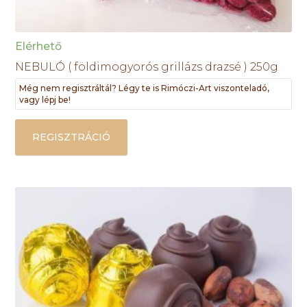
Elérhető
NEBULÓ ( földimogyorós grillázs drazsé ) 250g
Még nem regisztráltál? Légy te is Rimóczi-Art viszonteladó,
vagy lépj be!
REGISZTRÁCIÓ