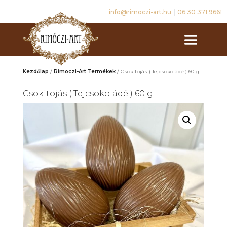
info@rimoczi-art.hu
|
06 30 371 9661
Kezdőlap
/
Rimoczi-Art Termékek
/ Csokitojás ( Tejcsokoládé ) 60 g
Csokitojás ( Tejcsokoládé ) 60 g