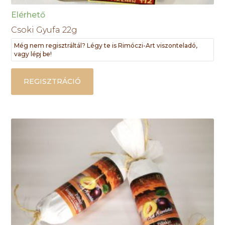
Elérhető
Csoki Gyufa 22g
Még nem regisztráltál? Légy te is Rimóczi-Art viszonteladó,
vagy lépj be!
REGISZTRÁCIÓ