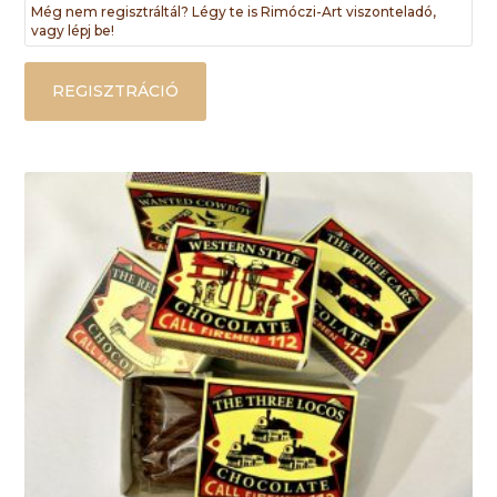
Még nem regisztráltál? Légy te is Rimóczi-Art viszonteladó,
vagy lépj be!
REGISZTRÁCIÓ