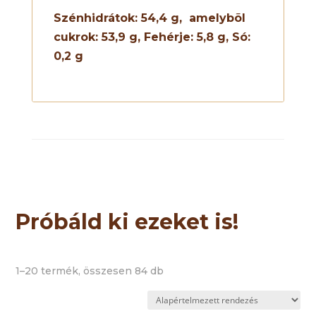
Szénhidrátok:
54,4
g,
amelybõl
cukrok:
53,9
g, Fehérje:
5,8
g, Só:
0,
2
g
Próbáld ki ezeket is!
1–20 termék, összesen 84 db