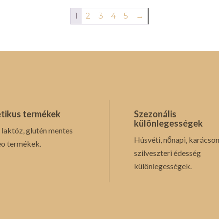
1
2
3
4
5
→
tikus termékek
Szezonális
különlegességek
 laktóz, glutén mentes
Húsvéti, nőnapi, karácson
eo termékek.
szilveszteri édesség
különlegességek.