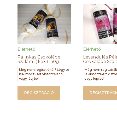
Elérhető
Elérhető
Pálinkás Csokoládé
Levendulás Pál
Szalámi ( kék ) 150g
Csokoládé Szal
Még nem regisztráltál? Légy te
Még nem regisztrált
is Rimóczi-Art viszonteladó,
is Rimóczi-Art viszo
vagy lépj be!
vagy lépj be!
REGISZTRÁCIÓ
REGISZTRÁCI