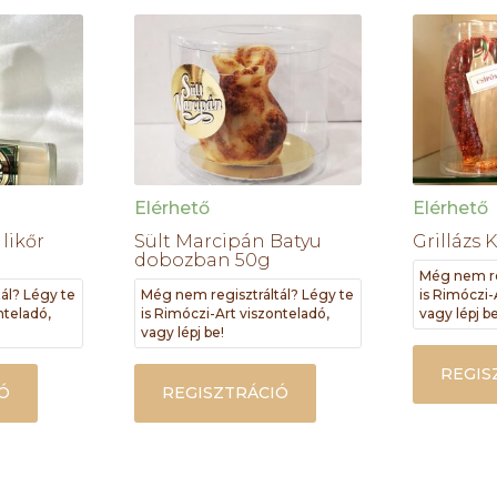
Elérhető
Elérhető
likőr
Sült Marcipán Batyu
Grillázs 
dobozban 50g
Még nem re
ál? Légy te
Még nem regisztráltál? Légy te
is Rimóczi-
nteladó,
is Rimóczi-Art viszonteladó,
vagy lépj be
vagy lépj be!
REGIS
Ó
REGISZTRÁCIÓ