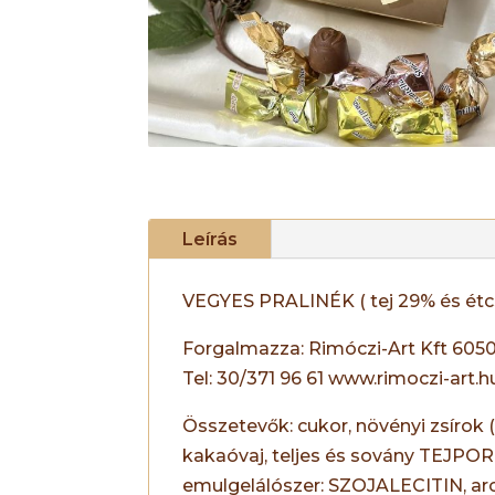
Leírás
VEGYES PRALINÉK ( tej 29% és ét
Forgalmazza: Rimóczi-Art Kft 605
Tel: 30/371 96 61 www.rimoczi-art
Összetevők: cukor, növényi zsírok
kakaóvaj, teljes és sovány TEJP
emulgelálószer: SZOJALECITIN, a