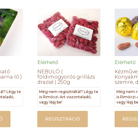
Elérhető
Elérhető
ható
NEBULÓ (
Kézmûve
arna ló )
földimogyorós grillázs
Konyak
drazsé ) 250g
szemre, 
ál? Légy te
Még nem regisztráltál? Légy te
Még nem re
nteladó,
is Rimóczi-Art viszonteladó,
is Rimóczi-
vagy lépj be!
vagy lépj be
Ó
REGISZTRÁCIÓ
REGIS