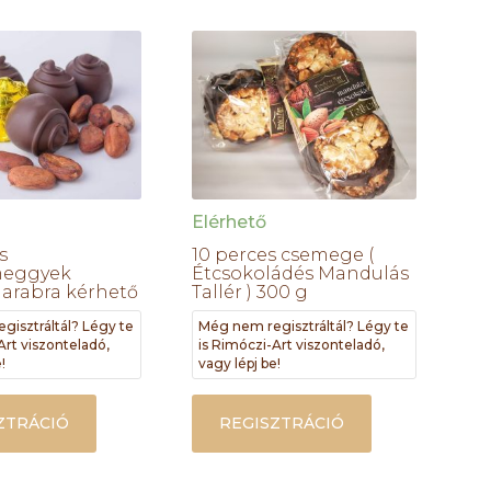
Elérhető
s
10 perces csemege (
meggyek
Étcsokoládés Mandulás
darabra kérhető
Tallér ) 300 g
gisztráltál? Légy te
Még nem regisztráltál? Légy te
Art viszonteladó,
is Rimóczi-Art viszonteladó,
!
vagy lépj be!
ZTRÁCIÓ
REGISZTRÁCIÓ