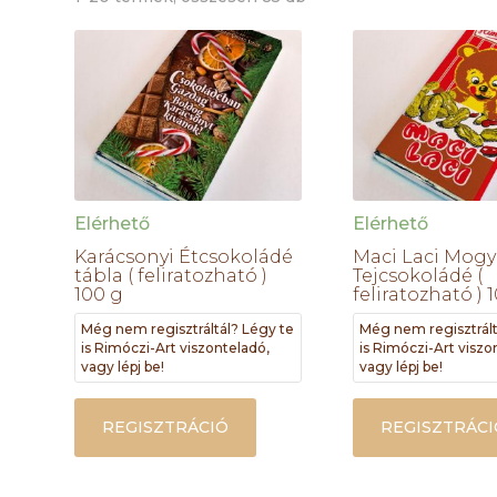
Elérhető
Elérhető
Karácsonyi Étcsokoládé
Maci Laci Mogy
tábla ( feliratozható )
Tejcsokoládé (
100 g
feliratozható ) 
Még nem regisztráltál? Légy te
Még nem regisztrált
is Rimóczi-Art viszonteladó,
is Rimóczi-Art viszo
vagy lépj be!
vagy lépj be!
REGISZTRÁCIÓ
REGISZTRÁCI