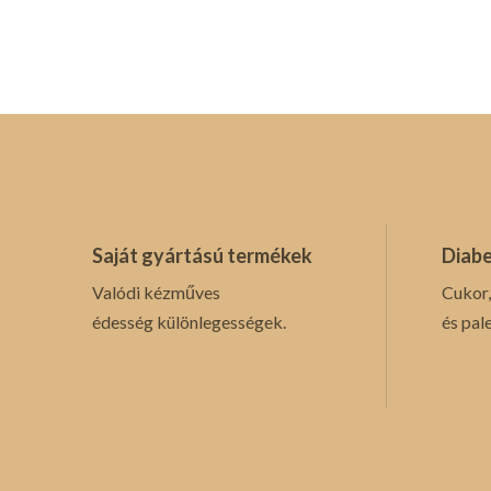
Saját gyártású termékek
Diabe
Valódi kézműves
Cukor,
édesség különlegességek.
és pal