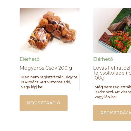
Elérhető
Elérhető
Mogyorós Csók 200 g
Lovas Feliratoz
Tejcsokoládé ( b
Még nem regisztráltál? Légy te
100g
is Rimóczi-Art viszonteladó,
vagy lépj be!
Még nem regisztrált
is Rimóczi-Art viszo
vagy lépj be!
REGISZTRÁCIÓ
REGISZTRÁCI