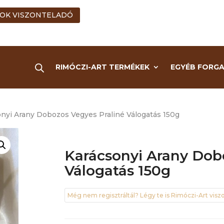
OK VISZONTELADÓ
RIMÓCZI-ART TERMÉKEK
EGYÉB FORG
onyi Arany Dobozos Vegyes Praliné Válogatás 150g
Karácsonyi Arany Dob
Válogatás 150g
Még nem regisztráltál? Légy te is Rimóczi-Art viszo