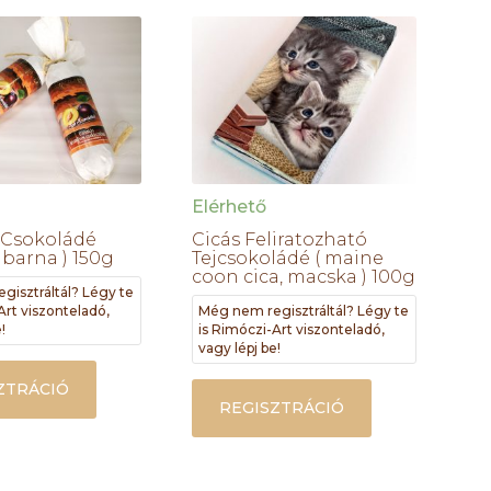
Elérhető
 Csokoládé
Cicás Feliratozható
 barna ) 150g
Tejcsokoládé ( maine
coon cica, macska ) 100g
gisztráltál? Légy te
Art viszonteladó,
Még nem regisztráltál? Légy te
!
is Rimóczi-Art viszonteladó,
vagy lépj be!
ZTRÁCIÓ
REGISZTRÁCIÓ