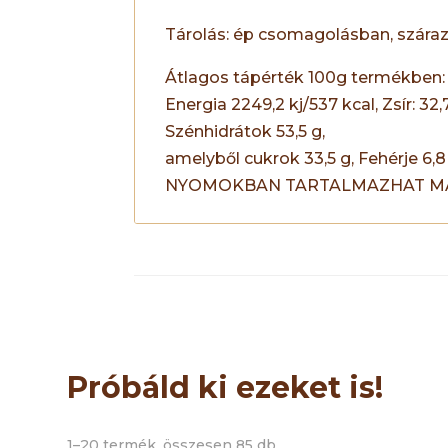
Tárolás: ép csomagolásban, száraz
Átlagos tápérték 100g termékben:
Energia 2249,2 kj/537 kcal, Zsír: 32,
Szénhidrátok 53,5 g,
amelyből cukrok 33,5 g, Fehérje 6,8 
NYOMOKBAN TARTALMAZHAT MA
Próbáld ki ezeket is!
1–20 termék, összesen 85 db