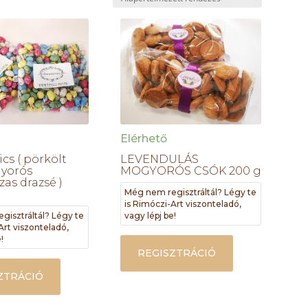
Elérhető
cs ( pörkölt
LEVENDULÁS
yorós
MOGYORÓS CSÓK 200 g
as drazsé )
Még nem regisztráltál? Légy te
is Rimóczi-Art viszonteladó,
gisztráltál? Légy te
vagy lépj be!
Art viszonteladó,
!
REGISZTRÁCIÓ
ZTRÁCIÓ