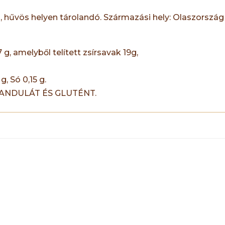
, hűvös helyen tárolandó. Származási hely: Olaszország
7 g, amelyből telített zsírsavak 19g,
g, Só 0,15 g.
NDULÁT ÉS GLUTÉNT.