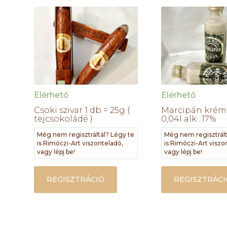
Elérhető
Elérhető
Csoki szivar 1 db = 25g (
Marcipán krém 
tejcsokoládé )
0,04l alk.: 17%
Még nem regisztráltál? Légy te
Még nem regisztrált
is Rimóczi-Art viszonteladó,
is Rimóczi-Art viszo
vagy lépj be!
vagy lépj be!
REGISZTRÁCIÓ
REGISZTRÁCI