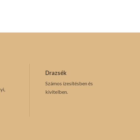
Drazsék
Számos ízesítésben és
yi,
kivitelben.