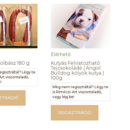
Elérhető
Kolbász 180 g
Kutyás Feliratozható
Tejcsokoládé ( Angol
gisztráltál? Légy te
Bulldog kölyök kutya )
Art viszonteladó,
100g
!
Még nem regisztráltál? Légy te
is Rimóczi-Art viszonteladó,
vagy lépj be!
ZTRÁCIÓ
REGISZTRÁCIÓ