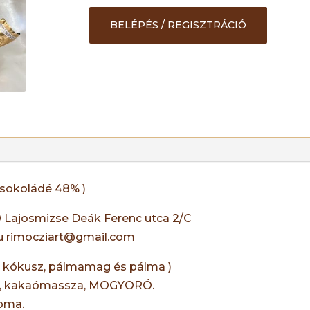
BELÉPÉS / REGISZTRÁCIÓ
csokoládé 48% )
0 Lajosmizse Deák Ferenc utca 2/C
.hu rimocziart@gmail.com
 ( kókusz, pálmamag és pálma )
OR, kakaómassza, MOGYORÓ.
roma.