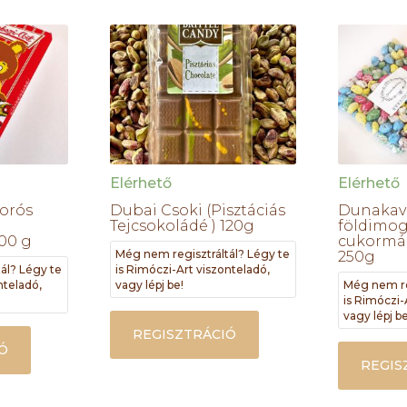
Elérhető
Elérhető
orós
Dubai Csoki (Pisztáciás
Dunakavi
Tejcsokoládé ) 120g
földimog
100 g
cukormáz
Még nem regisztráltál? Légy te
250g
ál? Légy te
is Rimóczi-Art viszonteladó,
nteladó,
vagy lépj be!
Még nem re
is Rimóczi-
vagy lépj be
REGISZTRÁCIÓ
Ó
REGIS