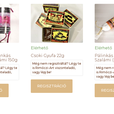
Elérhető
Elérhető
inkás
Csoki Gyufa 22g
Pálinkás
ámi 150g
Szalámi (
Még nem regisztráltál? Légy te
ál? Légy te
is Rimóczi-Art viszonteladó,
Még nem re
nteladó,
vagy lépj be!
is Rimóczi-
vagy lépj be
REGISZTRÁCIÓ
Ó
REGIS