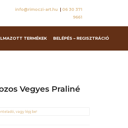
info@rimoczi-art.hu
|
06 30 371
9661
ALMAZOTT TERMÉKEK
BELÉPÉS – REGISZTRÁCIÓ
ozos Vegyes Praliné
nteladó, vagy lépj be!