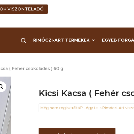
OK VISZONTELADÓ
RIMÓCZI-ART TERMÉKEK
EGYÉB FORG
acsa ( Fehér csokoládés ) 60 g
Kicsi Kacsa ( Fehér cs
Még nem regisztráltál? Légy te is Rimóczi-Art viszo