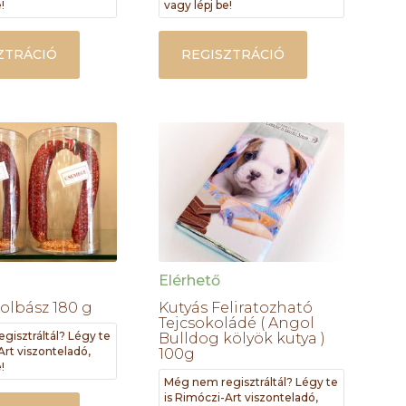
!
vagy lépj be!
ZTRÁCIÓ
REGISZTRÁCIÓ
Elérhető
Kolbász 180 g
Kutyás Feliratozható
Tejcsokoládé ( Angol
gisztráltál? Légy te
Bulldog kölyök kutya )
Art viszonteladó,
100g
!
Még nem regisztráltál? Légy te
is Rimóczi-Art viszonteladó,