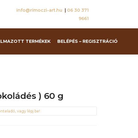
info@rimoczi-art.hu
|
06 30 371
9661
ALMAZOTT TERMÉKEK
BELÉPÉS – REGISZTRÁCIÓ
okoládés ) 60 g
nteladó, vagy lépj be!