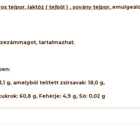
ros tejpor, laktóz ( tejbõl ) , sovány tejpor,
emulgeáló
szezámmagot
,
tartalmazhat.
ben:
3,1
g, amelybõl telített zsírsavak:
18,0
g,
cukrok:
60,8
g, Fehérje:
4,9
g, Só: 0,
02
g