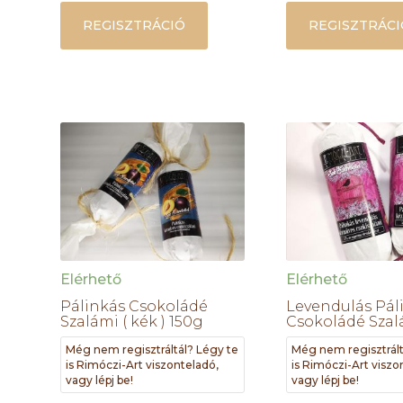
REGISZTRÁCIÓ
REGISZTRÁCI
Elérhető
Elérhető
Pálinkás Csokoládé
Levendulás Pál
Szalámi ( kék ) 150g
Csokoládé Szal
Még nem regisztráltál? Légy te
Még nem regisztrált
is Rimóczi-Art viszonteladó,
is Rimóczi-Art viszo
vagy lépj be!
vagy lépj be!