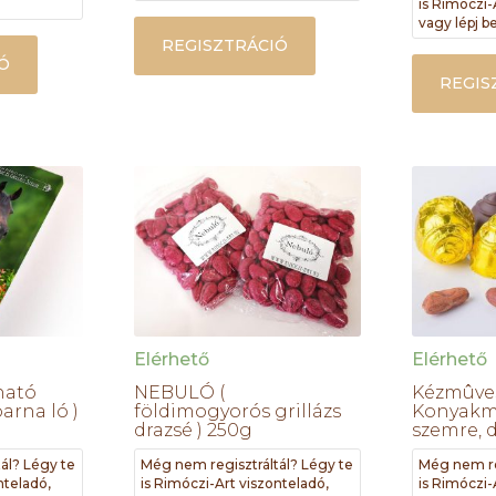
is Rimóczi-
vagy lépj be
REGISZTRÁCIÓ
Ó
REGIS
Elérhető
Elérhető
ható
NEBULÓ (
Kézmûve
arna ló )
földimogyorós grillázs
Konyak
drazsé ) 250g
szemre, 
ál? Légy te
Még nem regisztráltál? Légy te
Még nem re
nteladó,
is Rimóczi-Art viszonteladó,
is Rimóczi-