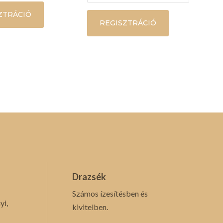
ZTRÁCIÓ
REGISZTRÁCIÓ
Drazsék
Számos ízesítésben és
yi,
kivitelben.