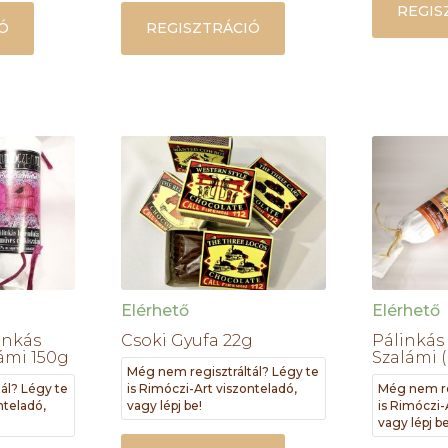
REGIS
Ó
REGISZTRÁCIÓ
Elérhető
Elérhető
inkás
Csoki Gyufa 22g
Pálinkás
ámi 150g
Szalámi (
Még nem regisztráltál? Légy te
ál? Légy te
is Rimóczi-Art viszonteladó,
Még nem re
nteladó,
vagy lépj be!
is Rimóczi-
vagy lépj be