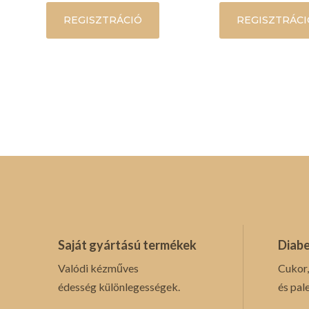
REGISZTRÁCIÓ
REGISZTRÁCI
Saját gyártású termékek
Diabe
Valódi kézműves
Cukor,
édesség különlegességek.
és pal