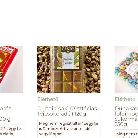
Elérhető
Elérhető
orós
Dubai Csoki (Pisztáciás
Dunakavi
Tejcsokoládé ) 120g
földimog
100 g
cukormáz
Még nem regisztráltál? Légy te
250g
ál? Légy te
is Rimóczi-Art viszonteladó,
nteladó,
vagy lépj be!
Még nem re