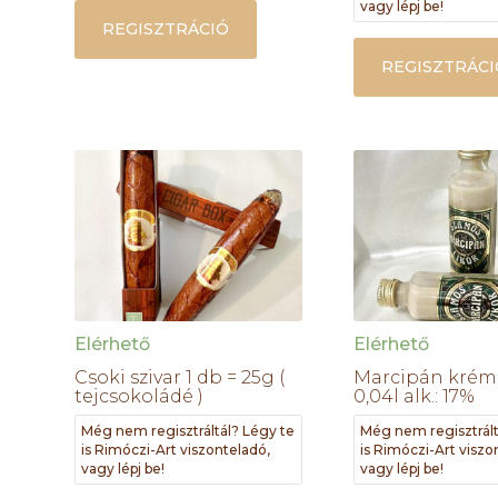
vagy lépj be!
REGISZTRÁCIÓ
REGISZTRÁCI
Elérhető
Elérhető
Csoki szivar 1 db = 25g (
Marcipán krém 
tejcsokoládé )
0,04l alk.: 17%
Még nem regisztráltál? Légy te
Még nem regisztrált
is Rimóczi-Art viszonteladó,
is Rimóczi-Art viszo
vagy lépj be!
vagy lépj be!