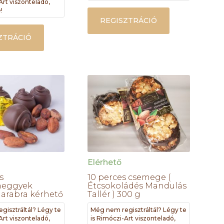
Art viszonteladó,
!
REGISZTRÁCIÓ
ZTRÁCIÓ
Elérhető
s
10 perces csemege (
meggyek
Étcsokoládés Mandulás
darabra kérhető
Tallér ) 300 g
gisztráltál? Légy te
Még nem regisztráltál? Légy te
Art viszonteladó,
is Rimóczi-Art viszonteladó,