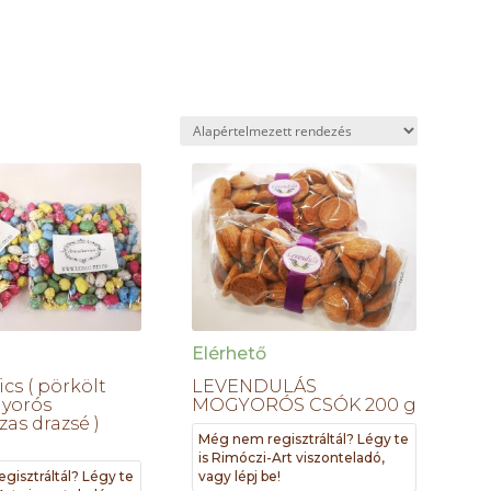
Elérhető
cs ( pörkölt
LEVENDULÁS
yorós
MOGYORÓS CSÓK 200 g
as drazsé )
Még nem regisztráltál? Légy te
is Rimóczi-Art viszonteladó,
gisztráltál? Légy te
vagy lépj be!