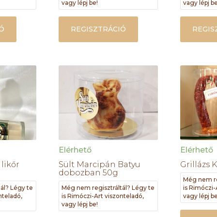
vagy lépj be!
vagy lépj be
Ó
REGISZTRÁCIÓ
REGIS
Elérhető
Elérhető
likőr
Sült Marcipán Batyu
Grillázs 
dobozban 50g
Még nem re
ál? Légy te
Még nem regisztráltál? Légy te
is Rimóczi-
nteladó,
is Rimóczi-Art viszonteladó,
vagy lépj be
vagy lépj be!