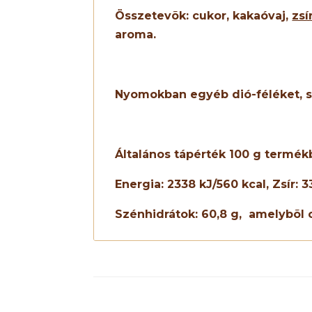
Összetevõk:
cukor, kakaóvaj,
zsí
aroma.
Nyomokban egyéb
dió-féléket
,
Általános tápérték 100 g termék
Energia: 2
338
kJ/
560
kcal, Zsír:
3
Szénhidrátok:
60,8
g,
amelybõl 