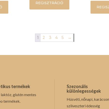
REGISZTRÁCIÓ
Ó
REGIS
1
2
3
4
5
→
tikus termékek
Szezonális
különlegességek
 laktóz, glutén mentes
Húsvéti, nőnapi, karácson
eo termékek.
szilveszteri édesség