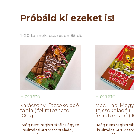
Próbáld ki ezeket is!
1–20 termék, összesen 85 db
Elérhető
Elérhető
Karácsonyi Étcsokoládé
Maci Laci Mogy
tábla ( feliratozható )
Tejcsokoládé (
100 g
feliratozható ) 
Még nem regisztráltál? Légy te
Még nem regisztrált
is Rimóczi-Art viszonteladó,
is Rimóczi-Art viszo