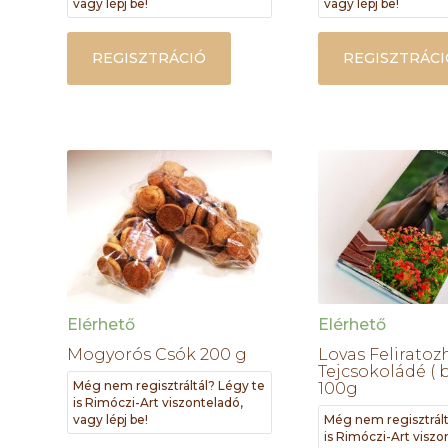
vagy lépj be!
vagy lépj be!
REGISZTRÁCIÓ
REGISZTRÁCI
Elérhető
Elérhető
Mogyorós Csók 200 g
Lovas Feliratoz
Tejcsokoládé ( b
Még nem regisztráltál? Légy te
100g
is Rimóczi-Art viszonteladó,
vagy lépj be!
Még nem regisztrált
is Rimóczi-Art viszo