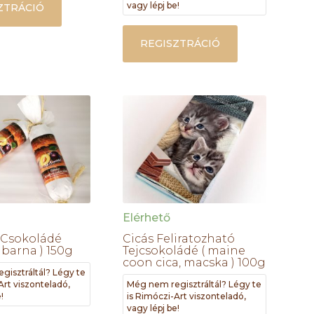
vagy lépj be!
ZTRÁCIÓ
REGISZTRÁCIÓ
Elérhető
 Csokoládé
Cicás Feliratozható
 barna ) 150g
Tejcsokoládé ( maine
coon cica, macska ) 100g
gisztráltál? Légy te
Art viszonteladó,
Még nem regisztráltál? Légy te
!
is Rimóczi-Art viszonteladó,
vagy lépj be!