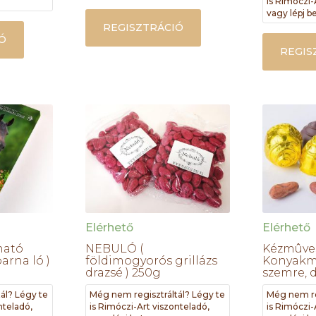
is Rimóczi-
vagy lépj be
REGISZTRÁCIÓ
Ó
REGIS
Elérhető
Elérhető
ható
NEBULÓ (
Kézmûve
arna ló )
földimogyorós grillázs
Konyak
drazsé ) 250g
szemre, 
ál? Légy te
Még nem regisztráltál? Légy te
Még nem re
nteladó,
is Rimóczi-Art viszonteladó,
is Rimóczi-