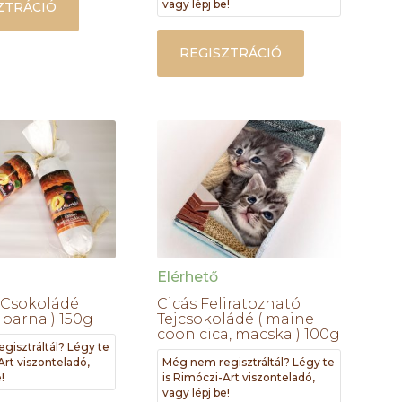
vagy lépj be!
ZTRÁCIÓ
REGISZTRÁCIÓ
Elérhető
 Csokoládé
Cicás Feliratozható
 barna ) 150g
Tejcsokoládé ( maine
coon cica, macska ) 100g
gisztráltál? Légy te
Art viszonteladó,
Még nem regisztráltál? Légy te
!
is Rimóczi-Art viszonteladó,
vagy lépj be!