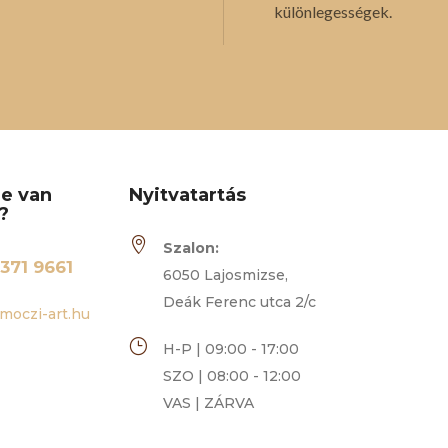
különlegességek.
re van
Nyitvatartás
?

Szalon:
371 9661
6050 Lajosmizse,
Deák Ferenc utca 2/c
moczi-art.hu
}
H-P | 09:00 - 17:00
SZO | 08:00 - 12:00
VAS | ZÁRVA