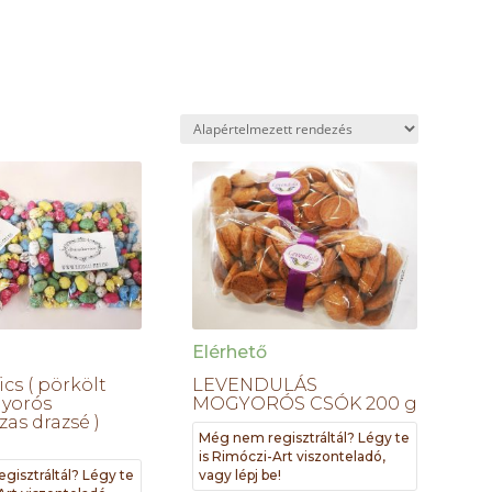
Elérhető
cs ( pörkölt
LEVENDULÁS
yorós
MOGYORÓS CSÓK 200 g
as drazsé )
Még nem regisztráltál? Légy te
is Rimóczi-Art viszonteladó,
gisztráltál? Légy te
vagy lépj be!