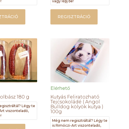
!
vagy lépj be!
ZTRÁCIÓ
REGISZTRÁCIÓ
Elérhető
Kolbász 180 g
Kutyás Feliratozható
Tejcsokoládé ( Angol
gisztráltál? Légy te
Bulldog kölyök kutya )
Art viszonteladó,
100g
!
Még nem regisztráltál? Légy te
is Rimóczi-Art viszonteladó,