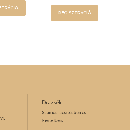
ZTRÁCIÓ
REGISZTRÁCIÓ
Drazsék
Számos ízesítésben és
yi,
kivitelben.