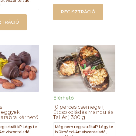
Art viszonteladó,
!
REGISZTRÁCIÓ
ZTRÁCIÓ
Elérhető
s
10 perces csemege (
meggyek
Étcsokoládés Mandulás
darabra kérhető
Tallér ) 300 g
gisztráltál? Légy te
Még nem regisztráltál? Légy te
Art viszonteladó,
is Rimóczi-Art viszonteladó,