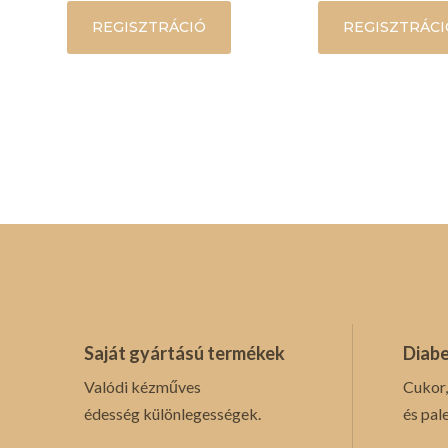
REGISZTRÁCIÓ
REGISZTRÁCI
Saját gyártású termékek
Diabe
Valódi kézműves
Cukor,
édesség különlegességek.
és pal