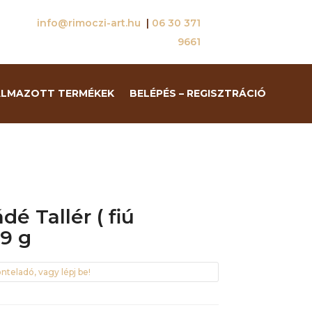
info@rimoczi-art.hu
|
06 30 371
9661
ALMAZOTT TERMÉKEK
BELÉPÉS – REGISZTRÁCIÓ
é Tallér ( fiú
9 g
nteladó, vagy lépj be!