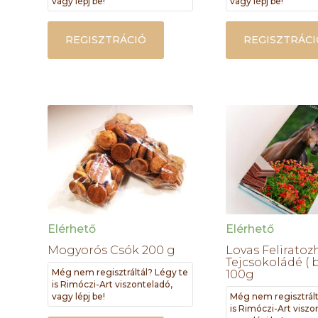
vagy lépj be!
vagy lépj be!
REGISZTRÁCIÓ
REGISZTRÁCI
Elérhető
Elérhető
Mogyorós Csók 200 g
Lovas Feliratoz
Tejcsokoládé ( b
Még nem regisztráltál? Légy te
100g
is Rimóczi-Art viszonteladó,
vagy lépj be!
Még nem regisztrált
is Rimóczi-Art viszo