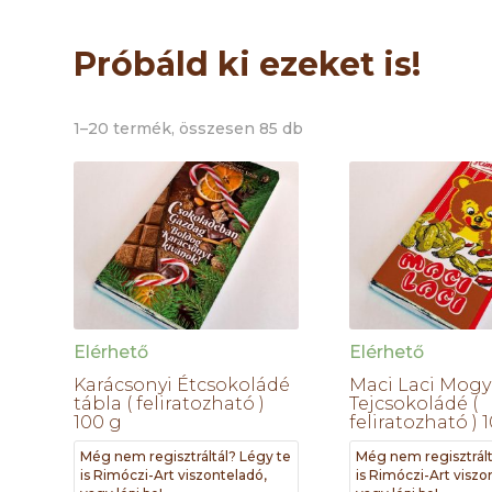
Próbáld ki ezeket is!
1–20 termék, összesen 85 db
Elérhető
Elérhető
Karácsonyi Étcsokoládé
Maci Laci Mogy
tábla ( feliratozható )
Tejcsokoládé (
100 g
feliratozható ) 
Még nem regisztráltál? Légy te
Még nem regisztrált
is Rimóczi-Art viszonteladó,
is Rimóczi-Art viszo