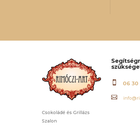
Segítség
szüksége

06 30 

info@ri
Csokoládé és Grillázs
Szalon