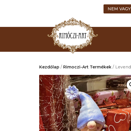
NEM VAGY
Kezdőlap
/
Rimoczi-Art Termékek
/ Levendu