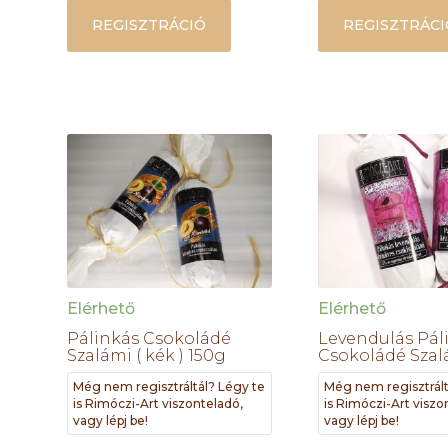
REGISZTRÁCIÓ
REGISZTRÁCI
Elérhető
Elérhető
Pálinkás Csokoládé
Levendulás Pál
Szalámi ( kék ) 150g
Csokoládé Szal
Még nem regisztráltál? Légy te
Még nem regisztrált
is Rimóczi-Art viszonteladó,
is Rimóczi-Art viszo
vagy lépj be!
vagy lépj be!