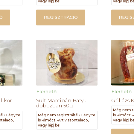
vagy lépj be!
vagy lépj be
Ó
REGISZTRÁCIÓ
REGIS
Elérhető
Elérhető
likőr
Sült Marcipán Batyu
Grillázs 
dobozban 50g
Még nem re
ál? Légy te
Még nem regisztráltál? Légy te
is Rimóczi-
nteladó,
is Rimóczi-Art viszonteladó,
vagy lépj be
vagy lépj be!