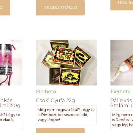
REGIS
Ó
REGISZTRÁCIÓ
Elérhető
Elérhető
inkás
Csoki Gyufa 22g
Pálinkás
ámi 150g
Szalámi (
Még nem regisztráltál? Légy te
ál? Légy te
is Rimóczi-Art viszonteladó,
Még nem re
nteladó,
vagy lépj be!
is Rimóczi-
vagy lépj be