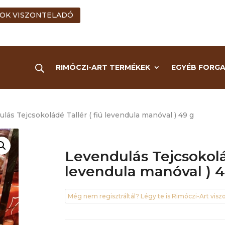
OK VISZONTELADÓ
RIMÓCZI-ART TERMÉKEK
EGYÉB FORG
lás Tejcsokoládé Tallér ( fiú levendula manóval ) 49 g
Levendulás Tejcsokolád
levendula manóval ) 4
Még nem regisztráltál? Légy te is Rimóczi-Art viszo