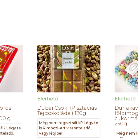
Elérhető
Elérhető
orós
Dubai Csoki (Pisztáciás
Dunakavi
Tejcsokoládé ) 120g
földimog
100 g
cukormáz
Még nem regisztráltál? Légy te
250g
ál? Légy te
is Rimóczi-Art viszonteladó,
nteladó,
vagy lépj be!
Még nem re