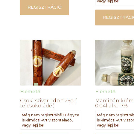
vagy lépj be!
REGISZTRÁCIÓ
REGISZTRÁCI
Elérhető
Elérhető
Csoki szivar 1 db = 25g (
Marcipán krém 
tejcsokoládé )
0,04l alk.: 17%
Még nem regisztráltál? Légy te
Még nem regisztrált
is Rimóczi-Art viszonteladó,
is Rimóczi-Art viszo
vagy lépj be!
vagy lépj be!