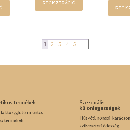
REGISZTRÁCIÓ
Ó
REGIS
1
2
3
4
5
→
tikus termékek
Szezonális
különlegességek
 laktóz, glutén mentes
Húsvéti, nőnapi, karácson
eo termékek.
szilveszteri édesség