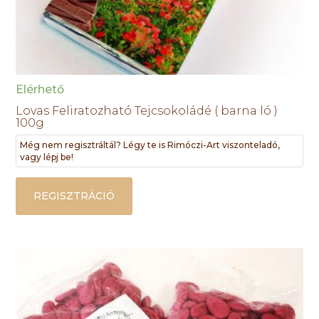
Elérhető
Lovas Feliratozható Tejcsokoládé ( barna ló )
100g
Még nem regisztráltál? Légy te is Rimóczi-Art viszonteladó,
vagy lépj be!
REGISZTRÁCIÓ