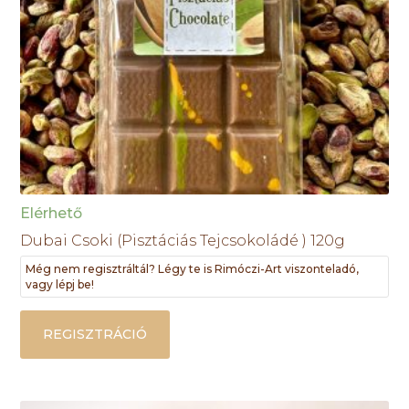
Elérhető
Dubai Csoki (Pisztáciás Tejcsokoládé ) 120g
Még nem regisztráltál? Légy te is Rimóczi-Art viszonteladó,
vagy lépj be!
REGISZTRÁCIÓ