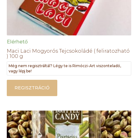
Elérhető
Maci Laci Mogyorós Tejcsokoládé ( feliratozható
) 100 g
Még nem regisztráltál? Légy te is Rimóczi-Art viszonteladó,
vagy lépj be!
REGISZTRÁCIÓ