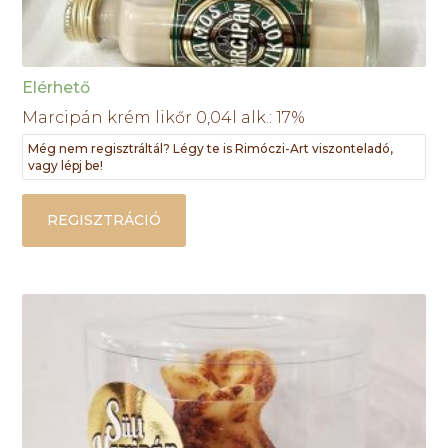
Elérhető
Marcipán krém likőr 0,04l alk.: 17%
Még nem regisztráltál? Légy te is Rimóczi-Art viszonteladó,
vagy lépj be!
REGISZTRÁCIÓ