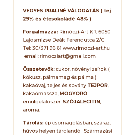
VEGYES PRALINÉ VÁLOGATÁS ( tej
29% és étcsokoládé 48% )
Forgalmazza:
Rimóczi-Art Kft 6050
Lajosmizse Deák Ferenc utca 2/C
Tel: 30/371 96 61 www.rimoczi-art.hu
email: rimocziart@gmail.com
Összetevők:
cukor, növényi zsírok (
kókusz, pálmamag és pálma )
kakaóvaj, teljes és sovány
TEJPOR
,
kakaómassza,
MOGYORÓ
.
emulgelálószer:
SZÓJALECITIN
,
aroma.
Tárolás:
ép csomagolásban, száraz,
hűvös helyen tárolandó. Származási