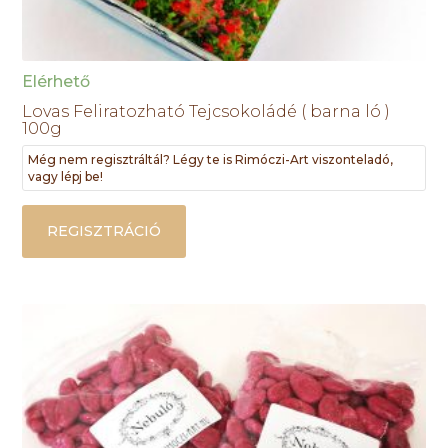
Elérhető
Lovas Feliratozható Tejcsokoládé ( barna ló )
100g
Még nem regisztráltál? Légy te is Rimóczi-Art viszonteladó,
vagy lépj be!
REGISZTRÁCIÓ