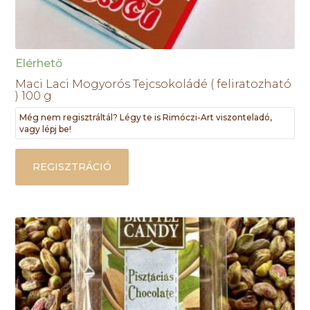
Elérhető
Maci Laci Mogyorós Tejcsokoládé ( feliratozható
) 100 g
Még nem regisztráltál? Légy te is Rimóczi-Art viszonteladó,
vagy lépj be!
REGISZTRÁCIÓ