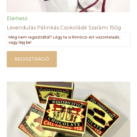
Elérhető
Levendulás Pálinkás Csokoládé Szalámi 150g
Még nem regisztráltál? Légy te is Rimóczi-Art viszonteladó,
vagy lépj be!
REGISZTRÁCIÓ