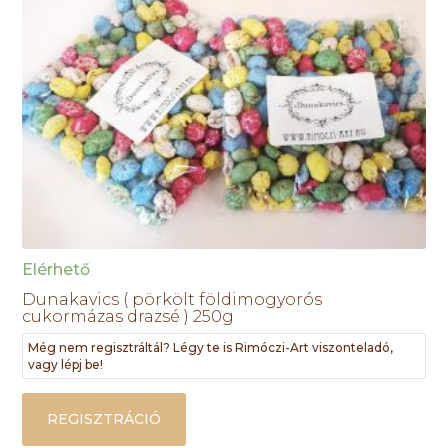
Elérhető
Dunakavics ( pörkölt földimogyorós
cukormázas drazsé ) 250g
Még nem regisztráltál? Légy te is Rimóczi-Art viszonteladó,
vagy lépj be!
REGISZTRÁCIÓ