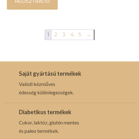
REGISZTRÁCIÓ
1
2
3
4
5
→
Saját gyártású termékek
Valódi kézműves
édesség különlegességek.
Diabetikus termékek
Cukor, laktóz, glutén mentes
és paleo termékek.