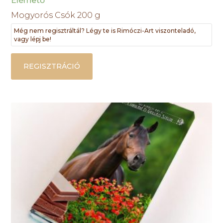
Elérhető
Mogyorós Csók 200 g
Még nem regisztráltál? Légy te is Rimóczi-Art viszonteladó,
vagy lépj be!
REGISZTRÁCIÓ