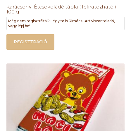
Karácsonyi Étcsokoládé tábla ( feliratozható )
100 g
Még nem regisztráltál? Légy te is Rimóczi-Art viszonteladó,
vagy lépj be!
REGISZTRÁCIÓ