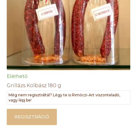
Elérhető
Grillázs Kolbász 180 g
Még nem regisztráltál? Légy te is Rimóczi-Art viszonteladó,
vagy lépj be!
REGISZTRÁCIÓ