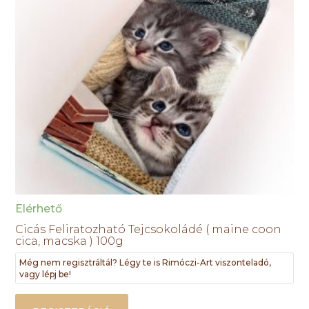
Elérhető
Cicás Feliratozható Tejcsokoládé ( maine coon
cica, macska ) 100g
Még nem regisztráltál? Légy te is Rimóczi-Art viszonteladó,
vagy lépj be!