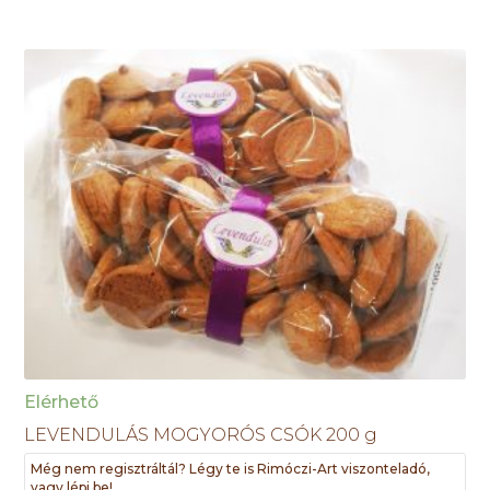
Elérhető
LEVENDULÁS MOGYORÓS CSÓK 200 g
Még nem regisztráltál? Légy te is Rimóczi-Art viszonteladó,
vagy lépj be!