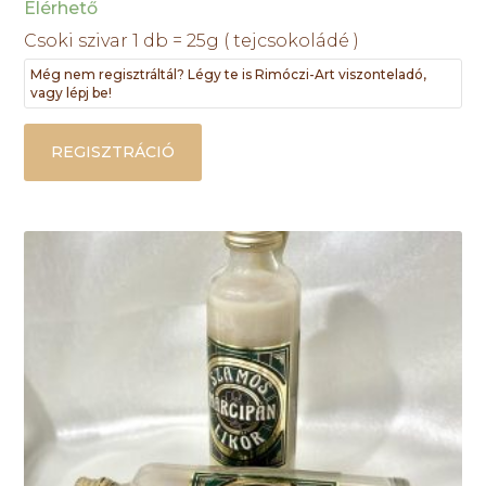
Elérhető
Csoki szivar 1 db = 25g ( tejcsokoládé )
Még nem regisztráltál? Légy te is Rimóczi-Art viszonteladó,
vagy lépj be!
REGISZTRÁCIÓ