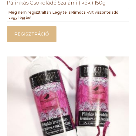
Pálinkás Csokoládé Szalámi ( kék ) 150g
Még nem regisztráltál? Légy te is Rimóczi-Art viszonteladó,
vagy lépj be!
REGISZTRÁCIÓ