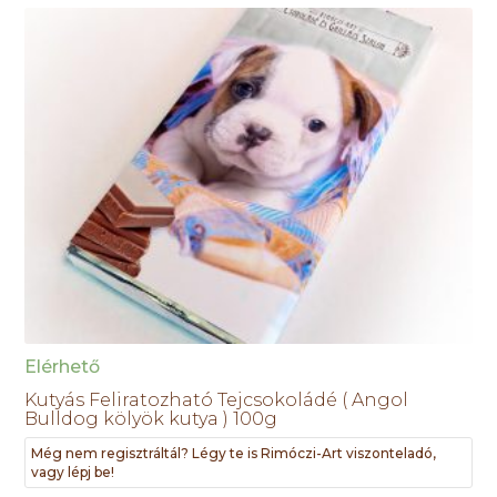
Elérhető
Kutyás Feliratozható Tejcsokoládé ( Angol
Bulldog kölyök kutya ) 100g
Még nem regisztráltál? Légy te is Rimóczi-Art viszonteladó,
vagy lépj be!