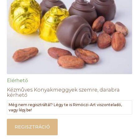
Elérhető
Kézmûves Konyakmeggyek szemre, darabra
kérhető
Még nem regisztráltál? Légy te is Rimóczi-Art viszonteladó,
vagy lépj be!
REGISZTRÁCIÓ