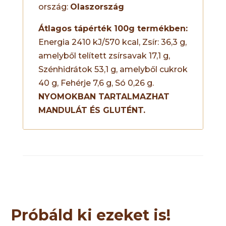
ország:
Olaszország
Átlagos tápérték 100g termékben:
Energia 2410 kJ/570 kcal, Zsír: 36,3 g,
amelyből telített zsírsavak 17,1 g,
Szénhidrátok 53,1 g, amelyből cukrok
40 g, Fehérje 7,6 g, Só 0,26 g.
NYOMOKBAN TARTALMAZHAT
MANDULÁT ÉS GLUTÉNT.
Próbáld ki ezeket is!