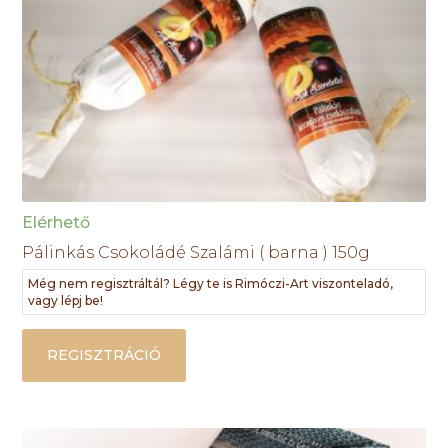
Elérhető
Pálinkás Csokoládé Szalámi ( barna ) 150g
Még nem regisztráltál? Légy te is Rimóczi-Art viszonteladó,
vagy lépj be!
REGISZTRÁCIÓ