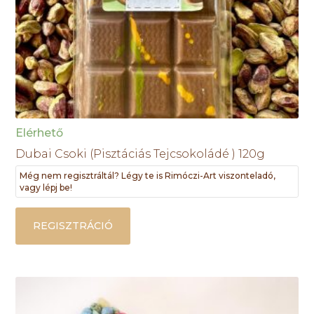
Elérhető
Dubai Csoki (Pisztáciás Tejcsokoládé ) 120g
Még nem regisztráltál? Légy te is Rimóczi-Art viszonteladó,
vagy lépj be!
REGISZTRÁCIÓ