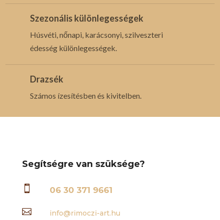
Szezonális különlegességek
Húsvéti, nőnapi, karácsonyi, szilveszteri
édesség különlegességek.
Drazsék
Számos ízesítésben és kivitelben.
Segítségre van szüksége?

06 30 371 9661

info@rimoczi-art.hu