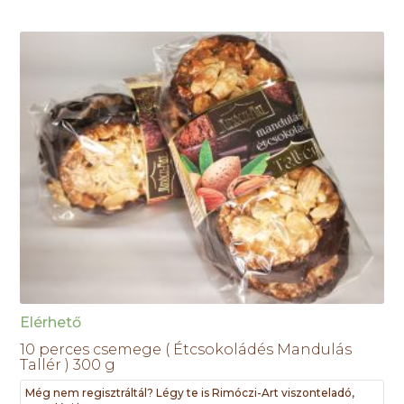
Elérhető
10 perces csemege ( Étcsokoládés Mandulás
Tallér ) 300 g
Még nem regisztráltál? Légy te is Rimóczi-Art viszonteladó,