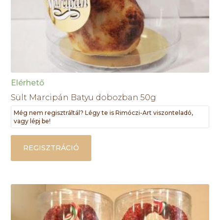
Elérhető
Sült Marcipán Batyu dobozban 50g
Még nem regisztráltál? Légy te is Rimóczi-Art viszonteladó,
vagy lépj be!
REGISZTRÁCIÓ