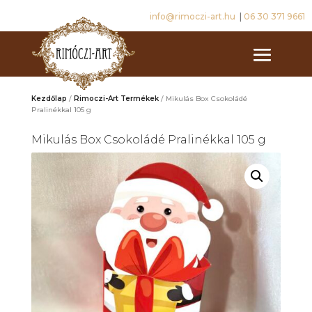
info@rimoczi-art.hu
|
06 30 371 9661
Kezdőlap
/
Rimoczi-Art Termékek
/ Mikulás Box Csokoládé
Pralinékkal 105 g
Mikulás Box Csokoládé Pralinékkal 105 g