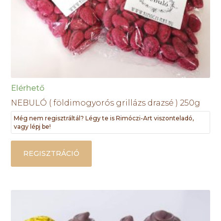
Elérhető
NEBULÓ ( földimogyorós grillázs drazsé ) 250g
Még nem regisztráltál? Légy te is Rimóczi-Art viszonteladó,
vagy lépj be!
REGISZTRÁCIÓ