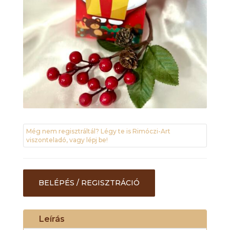
Még nem regisztráltál? Légy te is Rimóczi-Art
viszonteladó, vagy lépj be!
BELÉPÉS / REGISZTRÁCIÓ
Leírás