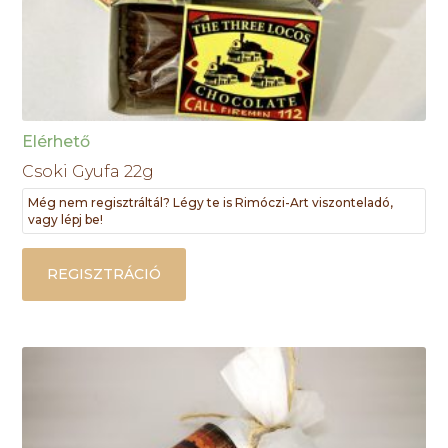
Elérhető
Csoki Gyufa 22g
Még nem regisztráltál? Légy te is Rimóczi-Art viszonteladó,
vagy lépj be!
REGISZTRÁCIÓ