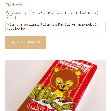
Elérhető
Karácsonyi Étcsokoládé tábla ( feliratozható )
100 g
Még nem regisztráltál? Légy te is Rimóczi-Art viszonteladó,
vagy lépj be!
REGISZTRÁCIÓ