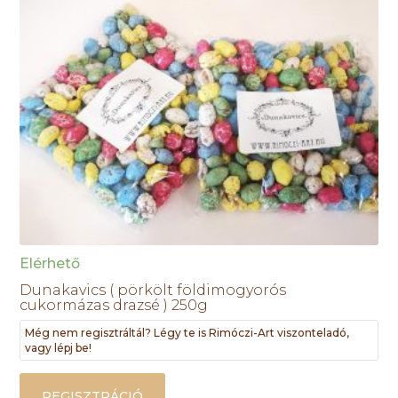
Elérhető
Dunakavics ( pörkölt földimogyorós
cukormázas drazsé ) 250g
Még nem regisztráltál? Légy te is Rimóczi-Art viszonteladó,
vagy lépj be!
REGISZTRÁCIÓ