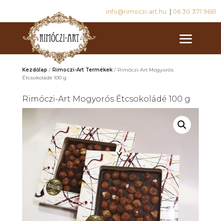
info@rimoczi-art.hu
|
06 30 371 9661
Kezdőlap
/
Rimoczi-Art Termékek
/ Rimóczi-Art Mogyorós
Étcsokoládé 100 g
Rimóczi-Art Mogyorós Étcsokoládé 100 g