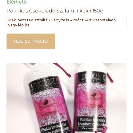
Elérhető
Pálinkás Csokoládé Szalámi ( kék ) 150g
Még nem regisztráltál? Légy te is Rimóczi-Art viszonteladó,
vagy lépj be!
REGISZTRÁCIÓ