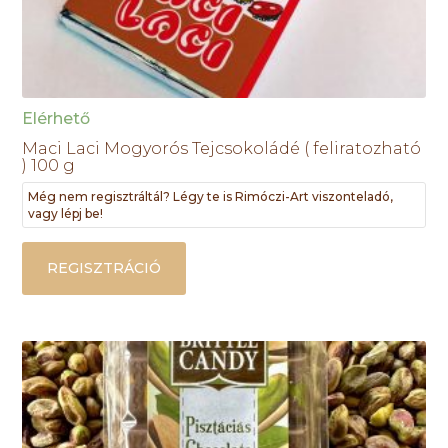
Elérhető
Maci Laci Mogyorós Tejcsokoládé ( feliratozható
) 100 g
Még nem regisztráltál? Légy te is Rimóczi-Art viszonteladó,
vagy lépj be!
REGISZTRÁCIÓ