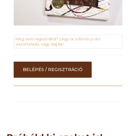
Még nem regisztráltál? Légy te is Rimóczi-Art
viszonteladó, vagy lépj be!
BELÉPÉS / REGISZTRÁCIÓ