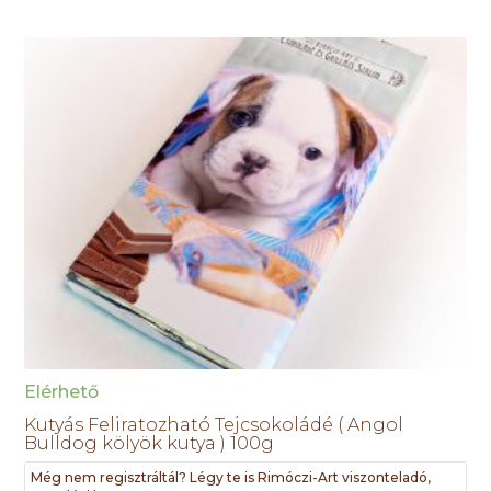
Elérhető
Kutyás Feliratozható Tejcsokoládé ( Angol
Bulldog kölyök kutya ) 100g
Még nem regisztráltál? Légy te is Rimóczi-Art viszonteladó,