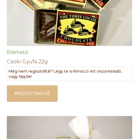
Elérhető
Csoki Gyufa 22g
Még nem regisztráltál? Légy te is Rimóczi-Art viszonteladó,
vagy lépj be!
REGISZTRÁCIÓ