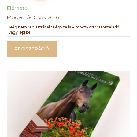
Elérhető
Mogyorós Csók 200 g
Még nem regisztráltál? Légy te is Rimóczi-Art viszonteladó,
vagy lépj be!
REGISZTRÁCIÓ