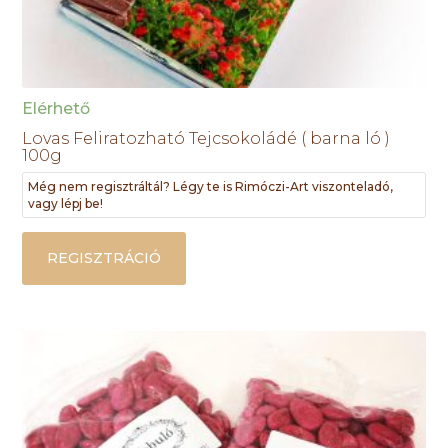
Elérhető
Lovas Feliratozható Tejcsokoládé ( barna ló )
100g
Még nem regisztráltál? Légy te is Rimóczi-Art viszonteladó,
vagy lépj be!
REGISZTRÁCIÓ