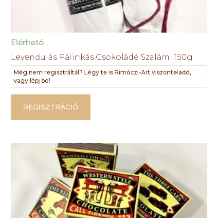
Elérhető
Levendulás Pálinkás Csokoládé Szalámi 150g
Még nem regisztráltál? Légy te is Rimóczi-Art viszonteladó,
vagy lépj be!
REGISZTRÁCIÓ