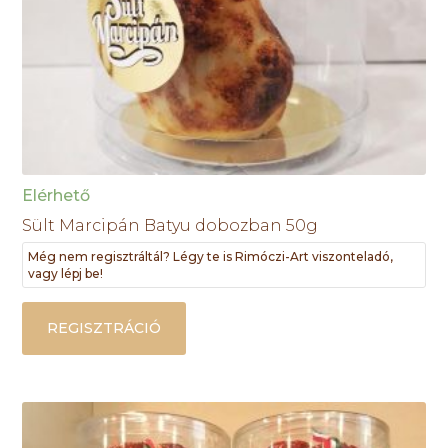
Elérhető
Sült Marcipán Batyu dobozban 50g
Még nem regisztráltál? Légy te is Rimóczi-Art viszonteladó,
vagy lépj be!
REGISZTRÁCIÓ