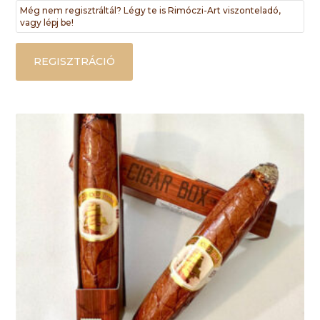
Még nem regisztráltál? Légy te is Rimóczi-Art viszonteladó,
vagy lépj be!
REGISZTRÁCIÓ