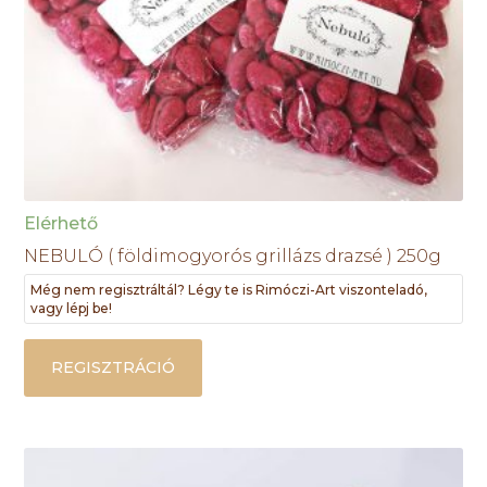
Elérhető
NEBULÓ ( földimogyorós grillázs drazsé ) 250g
Még nem regisztráltál? Légy te is Rimóczi-Art viszonteladó,
vagy lépj be!
REGISZTRÁCIÓ