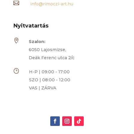

info@rimoczi-art.hu
Nyitvatartás

Szalon:
6050 Lajosmizse,
Deák Ferenc utca 2/c
}
H-P | 09:00 - 17:00
SZO | 08:00 - 12:00
VAS | ZÁRVA