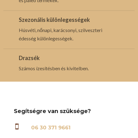
és paleo termékek.
Szezonális különlegességek
Húsvéti, nőnapi, karácsonyi, szilveszteri
édesség különlegességek.
Drazsék
Számos ízesítésben és kivitelben.
Segítségre van szüksége?

06 30 371 9661