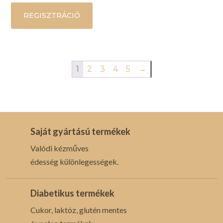
REGISZTRÁCIÓ
1
2
3
4
5
→
Saját gyártású termékek
Valódi kézműves
édesség különlegességek.
Diabetikus termékek
Cukor, laktóz, glutén mentes