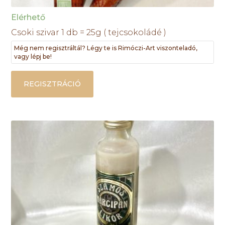
Elérhető
Csoki szivar 1 db = 25g ( tejcsokoládé )
Még nem regisztráltál? Légy te is Rimóczi-Art viszonteladó,
vagy lépj be!
REGISZTRÁCIÓ