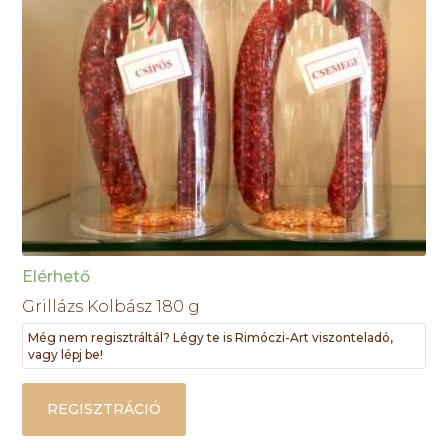
Elérhető
Grillázs Kolbász 180 g
Még nem regisztráltál? Légy te is Rimóczi-Art viszonteladó,
vagy lépj be!
REGISZTRÁCIÓ