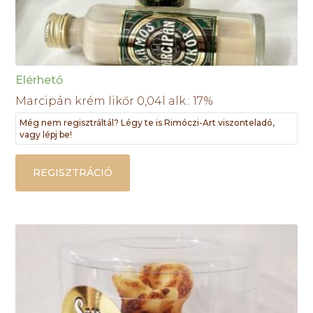
Elérhető
Marcipán krém likőr 0,04l alk.: 17%
Még nem regisztráltál? Légy te is Rimóczi-Art viszonteladó,
vagy lépj be!
REGISZTRÁCIÓ