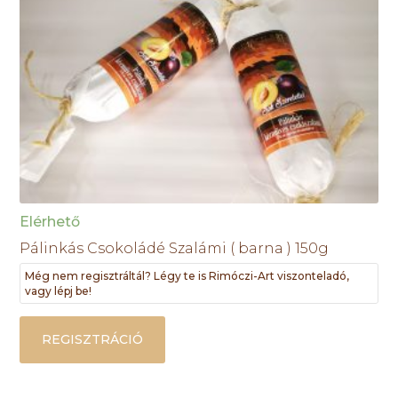
Elérhető
Pálinkás Csokoládé Szalámi ( barna ) 150g
Még nem regisztráltál? Légy te is Rimóczi-Art viszonteladó,
vagy lépj be!
REGISZTRÁCIÓ