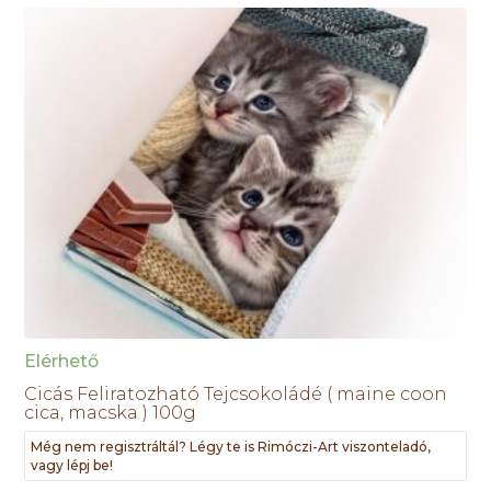
Elérhető
Cicás Feliratozható Tejcsokoládé ( maine coon
cica, macska ) 100g
Még nem regisztráltál? Légy te is Rimóczi-Art viszonteladó,
vagy lépj be!