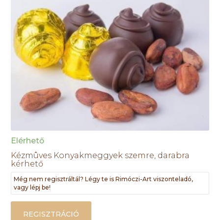
Elérhető
Kézmûves Konyakmeggyek szemre, darabra
kérhető
Még nem regisztráltál? Légy te is Rimóczi-Art viszonteladó,
vagy lépj be!
REGISZTRÁCIÓ