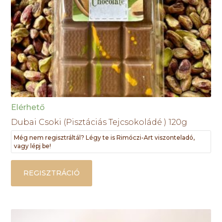
Elérhető
Dubai Csoki (Pisztáciás Tejcsokoládé ) 120g
Még nem regisztráltál? Légy te is Rimóczi-Art viszonteladó,
vagy lépj be!
REGISZTRÁCIÓ