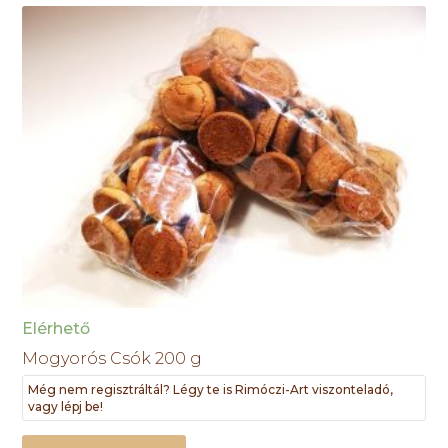
Elérhető
Mogyorós Csók 200 g
Még nem regisztráltál? Légy te is Rimóczi-Art viszonteladó,
vagy lépj be!