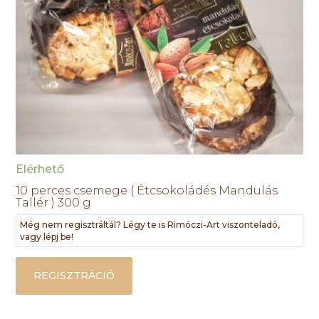
Elérhető
10 perces csemege ( Étcsokoládés Mandulás
Tallér ) 300 g
Még nem regisztráltál? Légy te is Rimóczi-Art viszonteladó,
vagy lépj be!
REGISZTRÁCIÓ