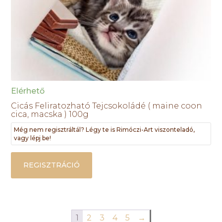
Elérhető
Cicás Feliratozható Tejcsokoládé ( maine coon
cica, macska ) 100g
Még nem regisztráltál? Légy te is Rimóczi-Art viszonteladó,
vagy lépj be!
REGISZTRÁCIÓ
1
2
3
4
5
→