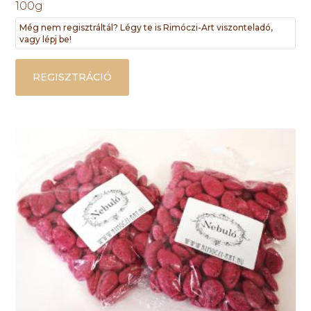
100g
Még nem regisztráltál? Légy te is Rimóczi-Art viszonteladó,
vagy lépj be!
REGISZTRÁCIÓ