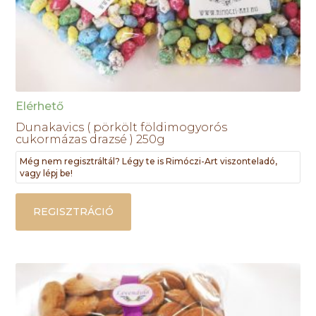
Elérhető
Dunakavics ( pörkölt földimogyorós
cukormázas drazsé ) 250g
Még nem regisztráltál? Légy te is Rimóczi-Art viszonteladó,
vagy lépj be!
REGISZTRÁCIÓ