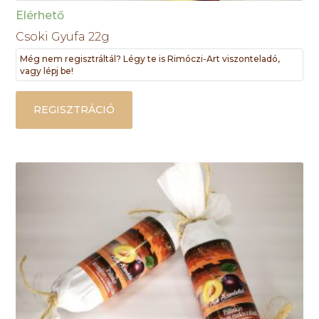
Elérhető
Csoki Gyufa 22g
Még nem regisztráltál? Légy te is Rimóczi-Art viszonteladó,
vagy lépj be!
REGISZTRÁCIÓ