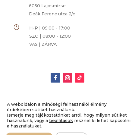
6050 Lajosmizse,
Deák Ferenc utca 2/c
}
H-P | 09:00 - 17:00
SZO | 08:00 - 12:00
VAS | ZÁRVA
A weboldalon a minőségi felhasználói élmény
Rimóczi-Art Csokoládé és Grillázs Szalon | 2014-
érdekében sütiket használunk.
Ismerje meg tájékoztatónkat arról, hogy milyen sütiket
2022 Minden jog fenntartva |
ÁSZF
|
használunk, vagy a
beállítások
résznél ki lehet kapcsolni
Adatvédelem
|
Impresszum
a használatukat.