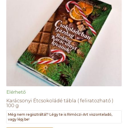
Elérhető
Karácsonyi Étcsokoládé tábla ( feliratozható )
100 g
Még nem regisztráltál? Légy te is Rimóczi-Art viszonteladó,
vagy lépj be!