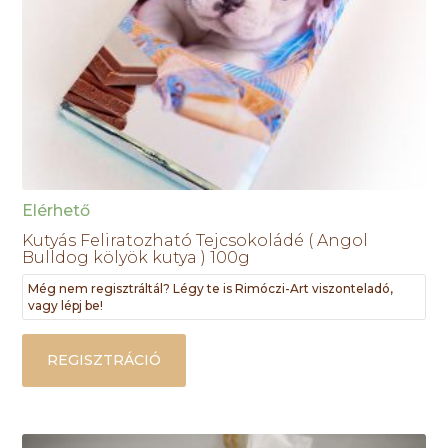
Elérhető
Kutyás Feliratozható Tejcsokoládé ( Angol
Bulldog kölyök kutya ) 100g
Még nem regisztráltál? Légy te is Rimóczi-Art viszonteladó,
vagy lépj be!
REGISZTRÁCIÓ