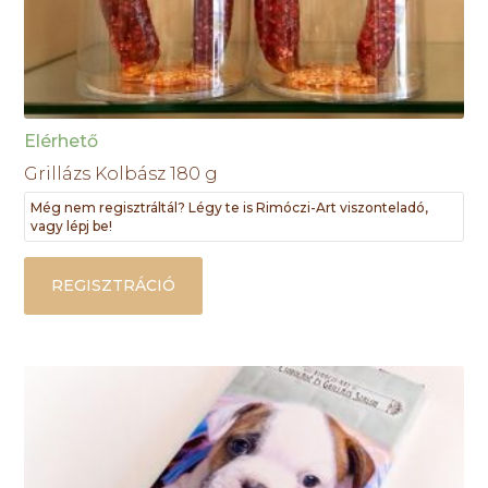
Elérhető
Grillázs Kolbász 180 g
Még nem regisztráltál? Légy te is Rimóczi-Art viszonteladó,
vagy lépj be!
REGISZTRÁCIÓ