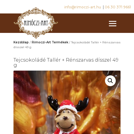
info@rimoczi-art.hu
|
06 30 371 9661
Kezdőlap
/
Rimoczi-Art Termékek
/ Tejcsokoládé Tallér + Rénszarvas
dísszel 49 g
Tejcsokoládé Tallér + Rénszarvas dísszel 49
g