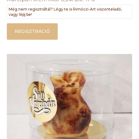
Még nem regisztráltál? Légy te is Rimóczi-Art viszonteladó,
vagy lépj be!
REGISZTRÁCIÓ