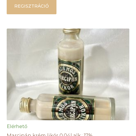
REGISZTRÁCIÓ
Elérhető
Marcipán krém likőr 0,04l alk.: 17%