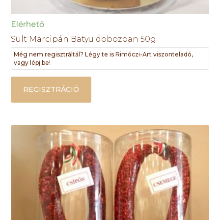
Elérhető
Sült Marcipán Batyu dobozban 50g
Még nem regisztráltál? Légy te is Rimóczi-Art viszonteladó,
vagy lépj be!
REGISZTRÁCIÓ