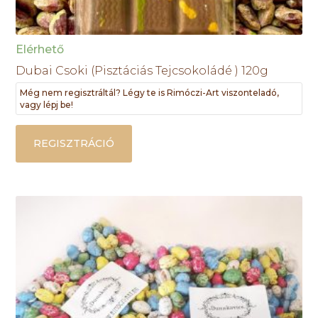
Elérhető
Dubai Csoki (Pisztáciás Tejcsokoládé ) 120g
Még nem regisztráltál? Légy te is Rimóczi-Art viszonteladó,
vagy lépj be!
REGISZTRÁCIÓ