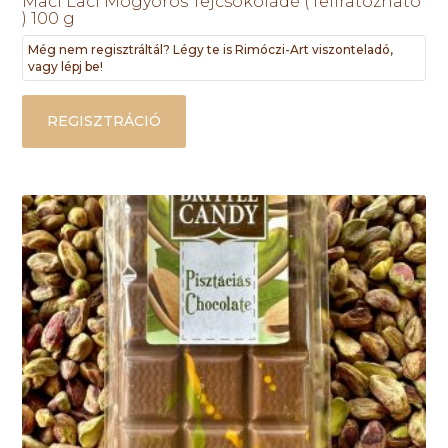
Maci Laci Mogyorós Tejcsokoládé ( feliratozható
) 100 g
Még nem regisztráltál? Légy te is Rimóczi-Art viszonteladó,
vagy lépj be!
REGISZTRÁCIÓ