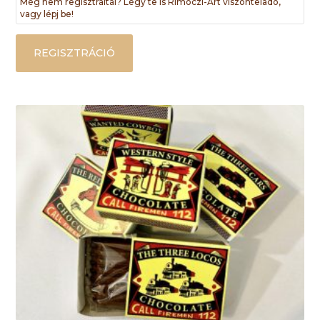
Még nem regisztráltál? Légy te is Rimóczi-Art viszonteladó,
vagy lépj be!
REGISZTRÁCIÓ