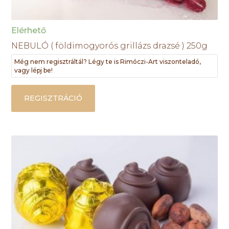
Elérhető
NEBULÓ ( földimogyorós grillázs drazsé ) 250g
Még nem regisztráltál? Légy te is Rimóczi-Art viszonteladó,
vagy lépj be!
REGISZTRÁCIÓ