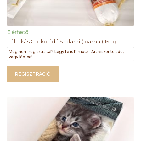
Elérhető
Pálinkás Csokoládé Szalámi ( barna ) 150g
Még nem regisztráltál? Légy te is Rimóczi-Art viszonteladó,
vagy lépj be!
REGISZTRÁCIÓ