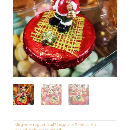
Még nem regisztráltál? Légy te is Rimóczi-Art
viszonteladó, vagy lépj be!