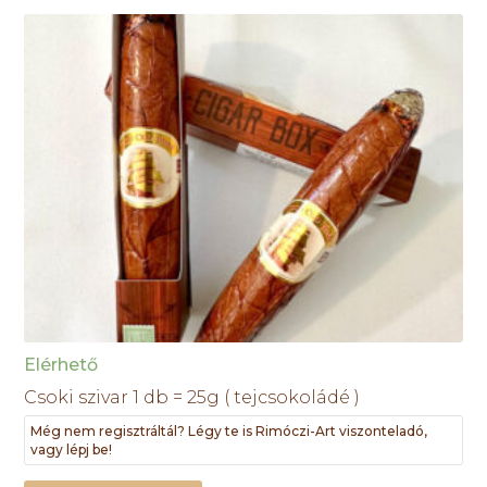
Elérhető
Csoki szivar 1 db = 25g ( tejcsokoládé )
Még nem regisztráltál? Légy te is Rimóczi-Art viszonteladó,
vagy lépj be!