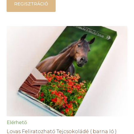
REGISZTRÁCIÓ
Elérhető
Lovas Feliratozható Tejcsokoládé ( barna ló )