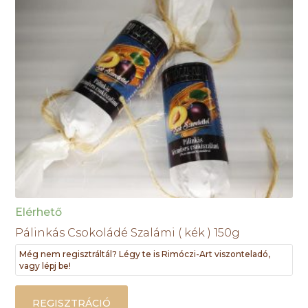
Elérhető
Pálinkás Csokoládé Szalámi ( kék ) 150g
Még nem regisztráltál? Légy te is Rimóczi-Art viszonteladó,
vagy lépj be!
REGISZTRÁCIÓ