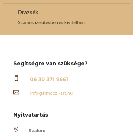
Drazsék
Számos ízesítésben és kivitelben.
Segítségre van szüksége?

06 30 371 9661

info@rimoczi-art.hu
Nyitvatartás

Szalon: