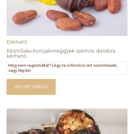
Elérhető
Kézmûves Konyakmeggyek szemre, darabra
kérhető
Még nem regisztráltál? Légy te is Rimóczi-Art viszonteladó,
vagy lépj be!
REGISZTRÁCIÓ