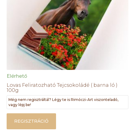
Elérhető
Lovas Feliratozható Tejcsokoládé ( barna ló )
100g
Még nem regisztráltál? Légy te is Rimóczi-Art viszonteladó,
vagy lépj be!
REGISZTRÁCIÓ