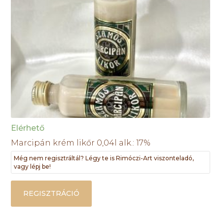
Elérhető
Marcipán krém likőr 0,04l alk.: 17%
Még nem regisztráltál? Légy te is Rimóczi-Art viszonteladó,
vagy lépj be!
REGISZTRÁCIÓ