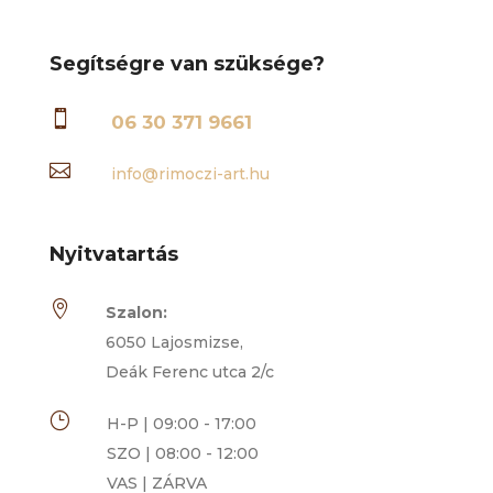
Segítségre van szüksége?

06 30 371 9661

info@rimoczi-art.hu
Nyitvatartás

Szalon:
6050 Lajosmizse,
Deák Ferenc utca 2/c
}
H-P | 09:00 - 17:00
SZO | 08:00 - 12:00
VAS | ZÁRVA