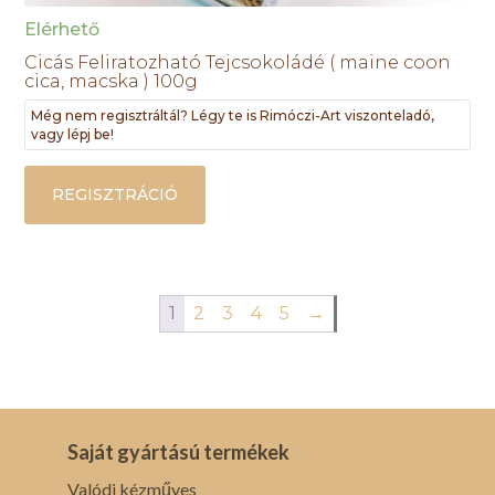
Elérhető
Cicás Feliratozható Tejcsokoládé ( maine coon
cica, macska ) 100g
Még nem regisztráltál? Légy te is Rimóczi-Art viszonteladó,
vagy lépj be!
REGISZTRÁCIÓ
1
2
3
4
5
→
Saját gyártású termékek
Valódi kézműves