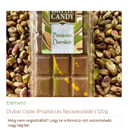
Elérhető
Dubai Csoki (Pisztáciás Tejcsokoládé ) 120g
Még nem regisztráltál? Légy te is Rimóczi-Art viszonteladó,
vagy lépj be!