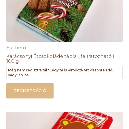
Elérhető
Karácsonyi Étcsokoládé tábla ( feliratozható )
100 g
Még nem regisztráltál? Légy te is Rimóczi-Art viszonteladó,
vagy lépj be!
REGISZTRÁCIÓ