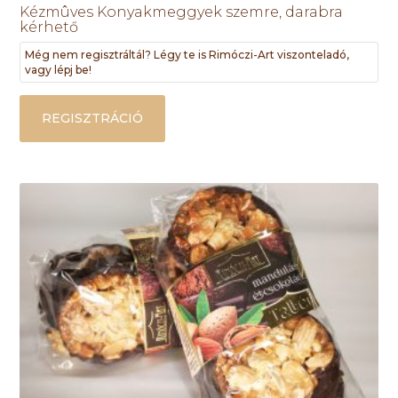
Kézmûves Konyakmeggyek szemre, darabra
kérhető
Még nem regisztráltál? Légy te is Rimóczi-Art viszonteladó,
vagy lépj be!
REGISZTRÁCIÓ