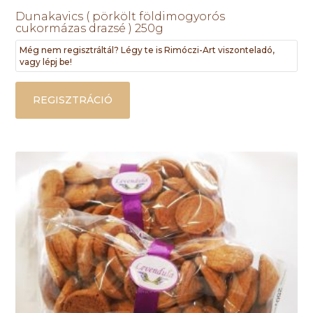
Dunakavics ( pörkölt földimogyorós
cukormázas drazsé ) 250g
Még nem regisztráltál? Légy te is Rimóczi-Art viszonteladó,
vagy lépj be!
REGISZTRÁCIÓ