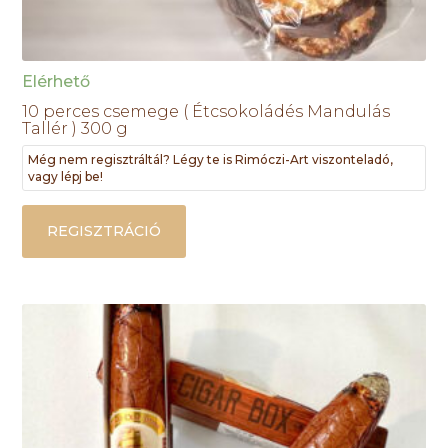
Elérhető
10 perces csemege ( Étcsokoládés Mandulás
Tallér ) 300 g
Még nem regisztráltál? Légy te is Rimóczi-Art viszonteladó,
vagy lépj be!
REGISZTRÁCIÓ