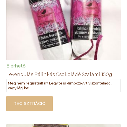
Elérhető
Levendulás Pálinkás Csokoládé Szalámi 150g
Még nem regisztráltál? Légy te is Rimóczi-Art viszonteladó,
vagy lépj be!
REGISZTRÁCIÓ