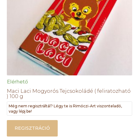
Elérhető
Maci Laci Mogyorós Tejcsokoládé ( feliratozható
) 100 g
Még nem regisztráltál? Légy te is Rimóczi-Art viszonteladó,
vagy lépj be!
REGISZTRÁCIÓ