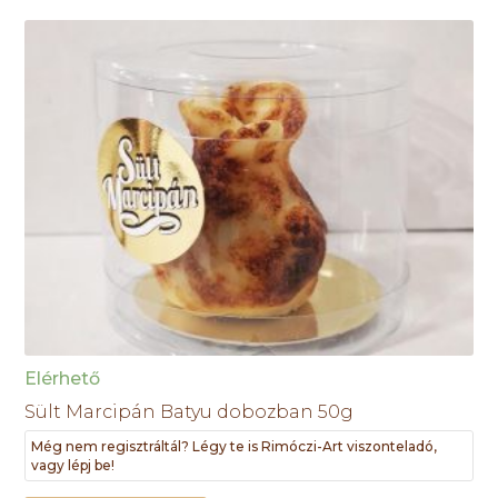
Elérhető
Sült Marcipán Batyu dobozban 50g
Még nem regisztráltál? Légy te is Rimóczi-Art viszonteladó,
vagy lépj be!