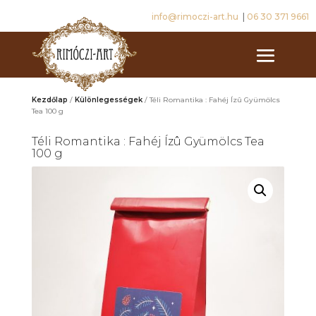
info@rimoczi-art.hu
|
06 30 371 9661
Kezdőlap
/
Különlegességek
/ Téli Romantika : Fahéj Ízû Gyümölcs
Tea 100 g
Téli Romantika : Fahéj Ízû Gyümölcs Tea
100 g