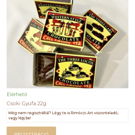
Elérhető
Csoki Gyufa 22g
Még nem regisztráltál? Légy te is Rimóczi-Art viszonteladó,
vagy lépj be!
REGISZTRÁCIÓ