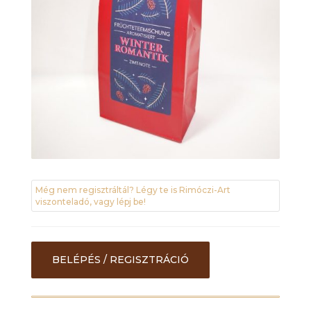
Még nem regisztráltál? Légy te is Rimóczi-Art
viszonteladó, vagy lépj be!
BELÉPÉS / REGISZTRÁCIÓ