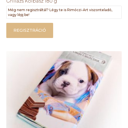
Grillázs Kolbász 180 g
Még nem regisztráltál? Légy te is Rimóczi-Art viszonteladó,
vagy lépj be!
REGISZTRÁCIÓ