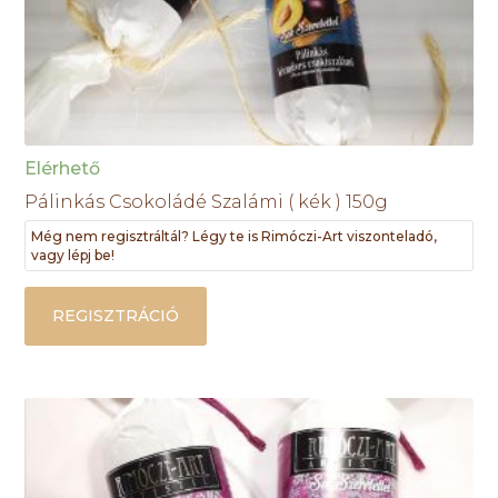
Elérhető
Pálinkás Csokoládé Szalámi ( kék ) 150g
Még nem regisztráltál? Légy te is Rimóczi-Art viszonteladó,
vagy lépj be!
REGISZTRÁCIÓ