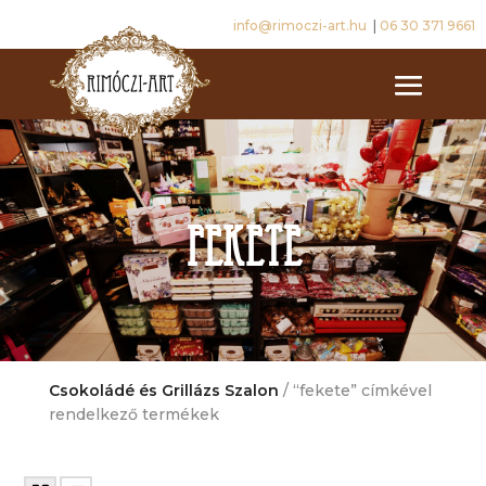
info@rimoczi-art.hu
|
06 30 371 9661
fekete
Csokoládé és Grillázs Szalon
/ “fekete” címkével
rendelkező termékek