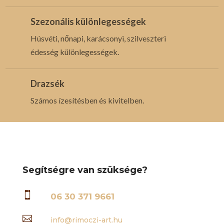
Szezonális különlegességek
Húsvéti, nőnapi, karácsonyi, szilveszteri
édesség különlegességek.
Drazsék
Számos ízesítésben és kivitelben.
Segítségre van szüksége?

06 30 371 9661

info@rimoczi-art.hu