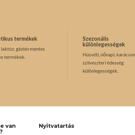
tikus termékek
Szezonális
különlegességek
 laktóz, glutén mentes
Húsvéti, nőnapi, karácson
eo termékek.
szilveszteri édesség
különlegességek.
re van
Nyitvatartás
?