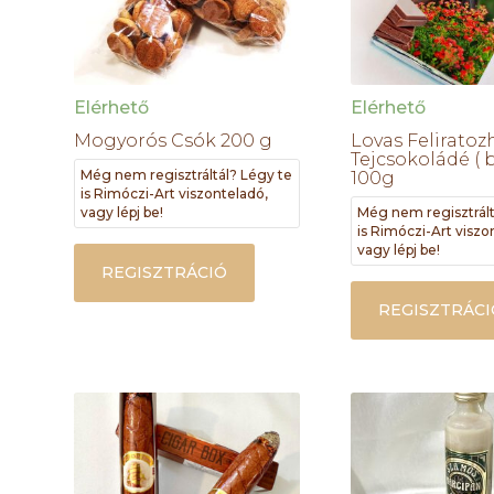
Elérhető
Elérhető
Mogyorós Csók 200 g
Lovas Feliratoz
Tejcsokoládé ( b
Még nem regisztráltál? Légy te
100g
is Rimóczi-Art viszonteladó,
vagy lépj be!
Még nem regisztrált
is Rimóczi-Art viszo
vagy lépj be!
REGISZTRÁCIÓ
REGISZTRÁCI