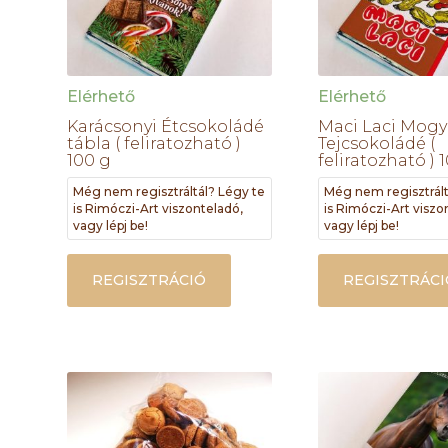
Elérhető
Elérhető
Karácsonyi Étcsokoládé
Maci Laci Mogy
tábla ( feliratozható )
Tejcsokoládé (
100 g
feliratozható ) 
Még nem regisztráltál? Légy te
Még nem regisztrált
is Rimóczi-Art viszonteladó,
is Rimóczi-Art viszo
vagy lépj be!
vagy lépj be!
REGISZTRÁCIÓ
REGISZTRÁCI