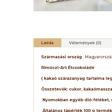
Leírás
Vélemények (0)
Származási ország
: Magyarorsz
Rimóczi-Art Étcsokoládé
( kakaó szárazanyag tartalma leg
Összetevõk:
cukor, kakaómassza
Nyomokban egyéb
dió-féléket
,
Általános tápérték 100 g termé