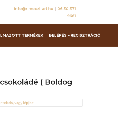
info@rimoczi-art.hu
|
06 30 371
9661
ALMAZOTT TERMÉKEK
BELÉPÉS – REGISZTRÁCIÓ
tcsokoládé ( Boldog
nteladó, vagy lépj be!