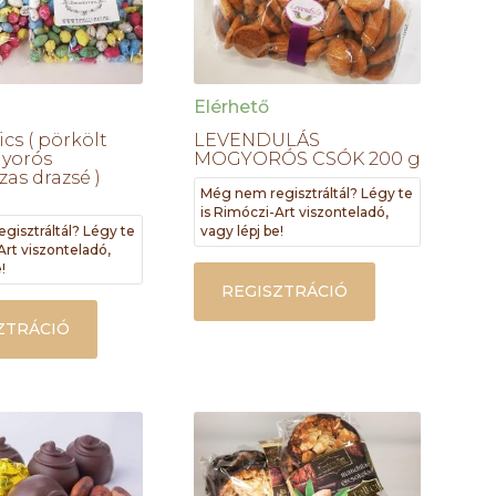
Elérhető
cs ( pörkölt
LEVENDULÁS
yorós
MOGYORÓS CSÓK 200 g
as drazsé )
Még nem regisztráltál? Légy te
is Rimóczi-Art viszonteladó,
gisztráltál? Légy te
vagy lépj be!
Art viszonteladó,
!
REGISZTRÁCIÓ
ZTRÁCIÓ