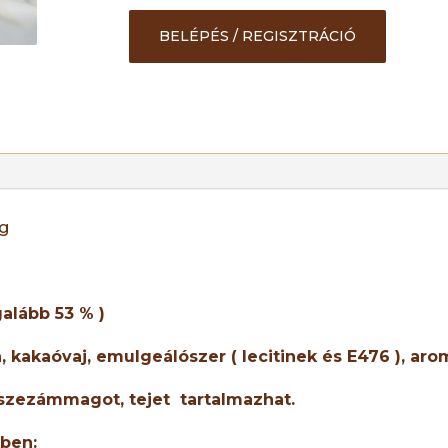
BELÉPÉS / REGISZTRÁCIÓ
ág
alább 53 % )
, kakaóvaj,
emulgeálószer ( lecitinek és E476 ), aro
szezámmagot
, tejet
tartalmazhat.
kben: