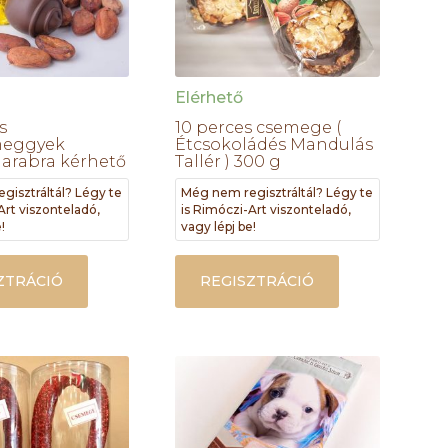
Elérhető
s
10 perces csemege (
meggyek
Étcsokoládés Mandulás
darabra kérhető
Tallér ) 300 g
gisztráltál? Légy te
Még nem regisztráltál? Légy te
Art viszonteladó,
is Rimóczi-Art viszonteladó,
!
vagy lépj be!
ZTRÁCIÓ
REGISZTRÁCIÓ