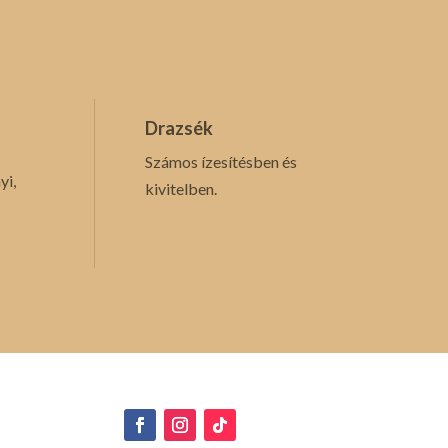
Drazsék
Számos ízesítésben és
yi,
kivitelben.