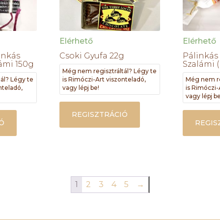
Elérhető
Elérhető
inkás
Csoki Gyufa 22g
Pálinkás
ámi 150g
Szalámi (
Még nem regisztráltál? Légy te
ál? Légy te
is Rimóczi-Art viszonteladó,
Még nem re
nteladó,
vagy lépj be!
is Rimóczi-
vagy lépj be
REGISZTRÁCIÓ
Ó
REGIS
1
2
3
4
5
→