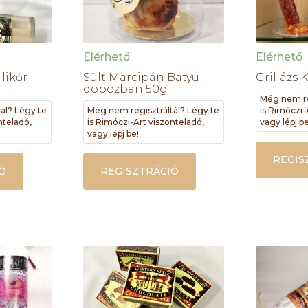
Elérhető
Elérhető
likőr
Sült Marcipán Batyu
Grillázs 
dobozban 50g
Még nem re
ál? Légy te
Még nem regisztráltál? Légy te
is Rimóczi-
nteladó,
is Rimóczi-Art viszonteladó,
vagy lépj be
vagy lépj be!
REGIS
Ó
REGISZTRÁCIÓ