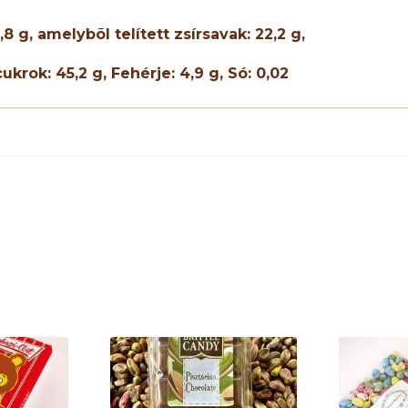
,8
g, amelybõl telített zsírsavak:
22,2
g,
cukrok:
45,2
g, Fehérje:
4,9
g, Só: 0,
02