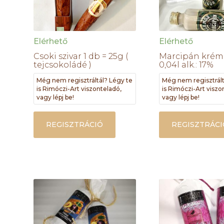
Elérhető
Elérhető
Csoki szivar 1 db = 25g (
Marcipán krém 
tejcsokoládé )
0,04l alk.: 17%
Még nem regisztráltál? Légy te
Még nem regisztrált
is Rimóczi-Art viszonteladó,
is Rimóczi-Art viszo
vagy lépj be!
vagy lépj be!
REGISZTRÁCIÓ
REGISZTRÁCI