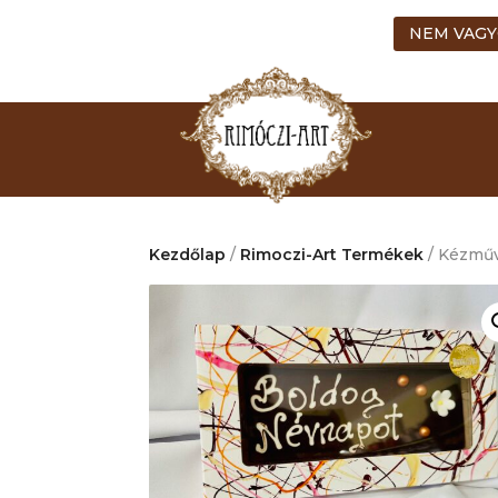
NEM VAGY
Kezdőlap
/
Rimoczi-Art Termékek
/ Kézműv