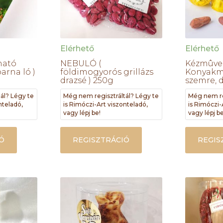
Elérhető
Elérhető
ható
NEBULÓ (
Kézmûve
arna ló )
földimogyorós grillázs
Konyak
drazsé ) 250g
szemre, 
ál? Légy te
Még nem regisztráltál? Légy te
Még nem re
nteladó,
is Rimóczi-Art viszonteladó,
is Rimóczi-
vagy lépj be!
vagy lépj be
Ó
REGISZTRÁCIÓ
REGIS