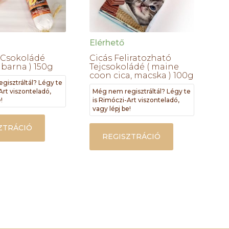
Elérhető
 Csokoládé
Cicás Feliratozható
 barna ) 150g
Tejcsokoládé ( maine
coon cica, macska ) 100g
gisztráltál? Légy te
Art viszonteladó,
Még nem regisztráltál? Légy te
!
is Rimóczi-Art viszonteladó,
vagy lépj be!
ZTRÁCIÓ
REGISZTRÁCIÓ