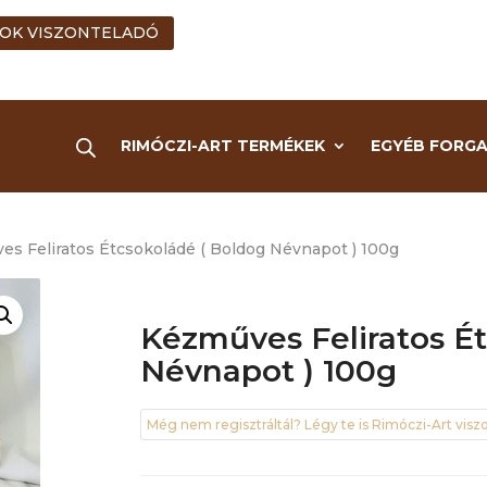
OK VISZONTELADÓ
RIMÓCZI-ART TERMÉKEK
EGYÉB FORG
es Feliratos Étcsokoládé ( Boldog Névnapot ) 100g
Kézműves Feliratos É
Névnapot ) 100g
Még nem regisztráltál? Légy te is Rimóczi-Art viszo