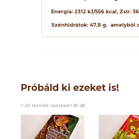
Energia: 2
312
kJ/
556
kcal, Zsír:
36
Szénhidrátok:
47,8
g,
amelybõl 
Próbáld ki ezeket is!
1–20 termék, összesen 85 db