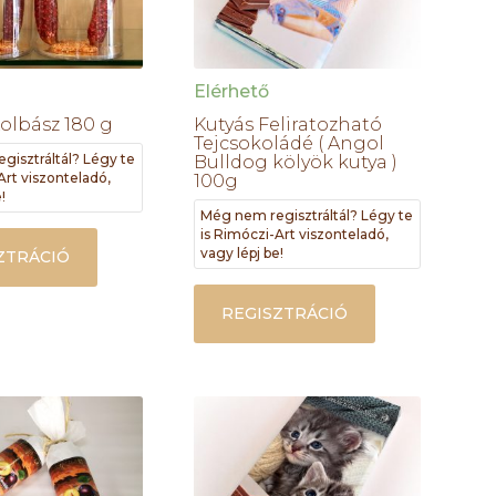
Elérhető
Kolbász 180 g
Kutyás Feliratozható
Tejcsokoládé ( Angol
gisztráltál? Légy te
Bulldog kölyök kutya )
Art viszonteladó,
100g
!
Még nem regisztráltál? Légy te
is Rimóczi-Art viszonteladó,
vagy lépj be!
ZTRÁCIÓ
REGISZTRÁCIÓ