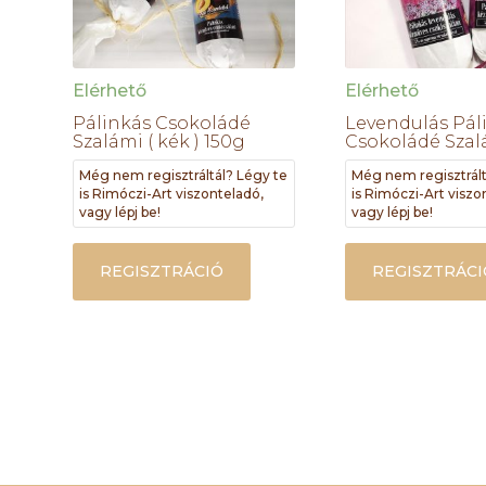
Elérhető
Elérhető
Pálinkás Csokoládé
Levendulás Pál
Szalámi ( kék ) 150g
Csokoládé Szal
Még nem regisztráltál? Légy te
Még nem regisztrált
is Rimóczi-Art viszonteladó,
is Rimóczi-Art viszo
vagy lépj be!
vagy lépj be!
REGISZTRÁCIÓ
REGISZTRÁCI