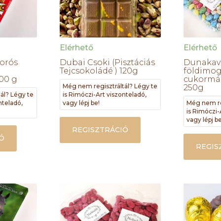
Elérhető
Elérhető
orós
Dubai Csoki (Pisztáciás
Dunakavi
Tejcsokoládé ) 120g
földimog
100 g
cukormáz
Még nem regisztráltál? Légy te
250g
ál? Légy te
is Rimóczi-Art viszonteladó,
nteladó,
vagy lépj be!
Még nem re
is Rimóczi-
vagy lépj be
REGISZTRÁCIÓ
Ó
REGIS