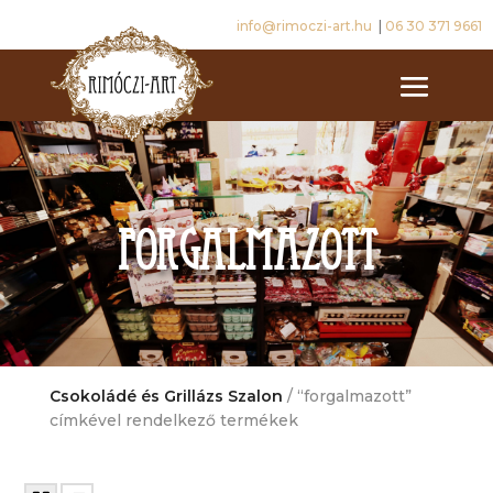
info@rimoczi-art.hu
|
06 30 371 9661
forgalmazott
Csokoládé és Grillázs Szalon
/ “forgalmazott”
címkével rendelkező termékek