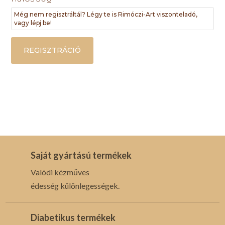
Még nem regisztráltál? Légy te is Rimóczi-Art viszonteladó,
vagy lépj be!
REGISZTRÁCIÓ
Saját gyártású termékek
Valódi kézműves
édesség különlegességek.
Diabetikus termékek