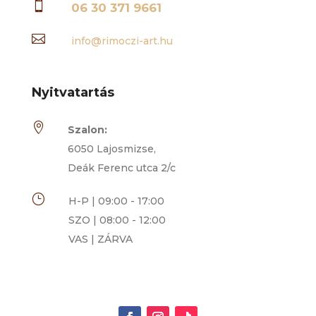

06 30 371 9661

info@rimoczi-art.hu
Nyitvatartás

Szalon:
6050 Lajosmizse,
Deák Ferenc utca 2/c
}
H-P | 09:00 - 17:00
SZO | 08:00 - 12:00
VAS | ZÁRVA