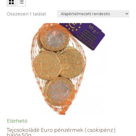
Összesen 1 találat
Elérhető
Tejcsokoládé Euro pénzérmek ( csokipénz )
hálós 50g