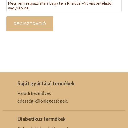
Még nem regisztráltál? Légy te is Rimóczi-Art viszonteladó,
vagy lépj be!
REGISZTRÁCIÓ
Saját gyártású termékek
Valódi kézműves
édesség különlegességek.
Diabetikus termékek