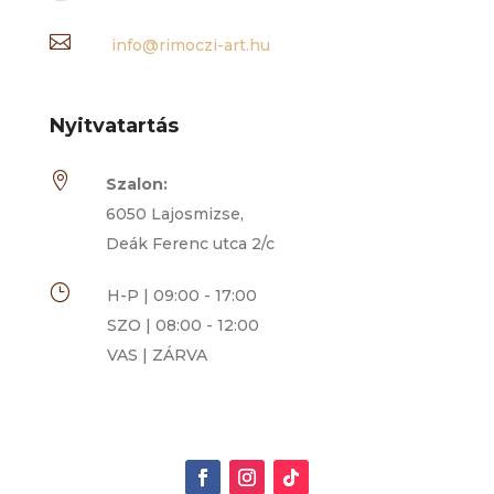

info@rimoczi-art.hu
Nyitvatartás

Szalon:
6050 Lajosmizse,
Deák Ferenc utca 2/c
}
H-P | 09:00 - 17:00
SZO | 08:00 - 12:00
VAS | ZÁRVA