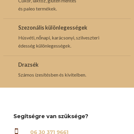
Cukor, laktóz, glutén mentes
és paleo termékek.
Szezonális különlegességek
Húsvéti, nőnapi, karácsonyi, szilveszteri
édesség különlegességek.
Drazsék
Számos ízesítésben és kivitelben.
Segítségre van szüksége?

06 30 371 9661