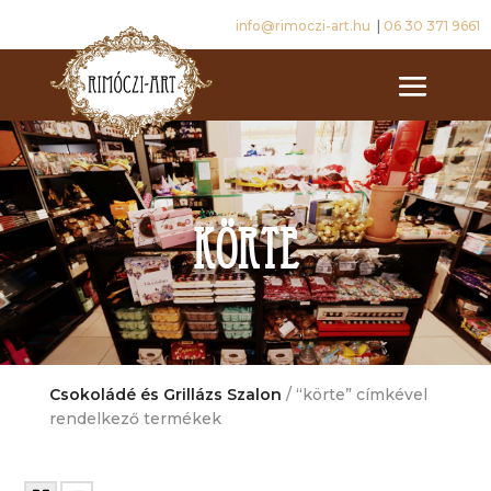
info@rimoczi-art.hu
|
06 30 371 9661
körte
Csokoládé és Grillázs Szalon
/ “körte” címkével
rendelkező termékek