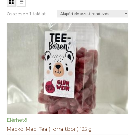
Összesen 1 találat
Elérhető
Mackó, Maci Tea ( forraltbor ) 125 g