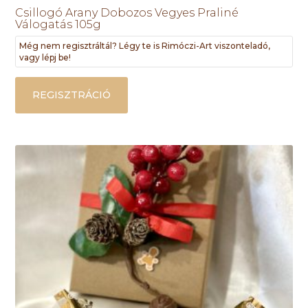
Csillogó Arany Dobozos Vegyes Praliné
Válogatás 105g
Még nem regisztráltál? Légy te is Rimóczi-Art viszonteladó,
vagy lépj be!
REGISZTRÁCIÓ