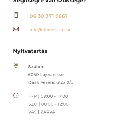
Segítségre van szüksége?

06 30 371 9661

info@rimoczi-art.hu
Nyitvatartás

Szalon:
6050 Lajosmizse,
Deák Ferenc utca 2/c
}
H-P | 09:00 - 17:00
SZO | 08:00 - 12:00
VAS | ZÁRVA