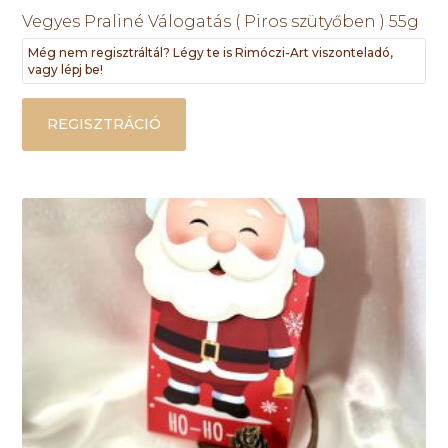
Vegyes Praliné Válogatás ( Piros szütyőben ) 55g
Még nem regisztráltál? Légy te is Rimóczi-Art viszonteladó,
vagy lépj be!
REGISZTRÁCIÓ