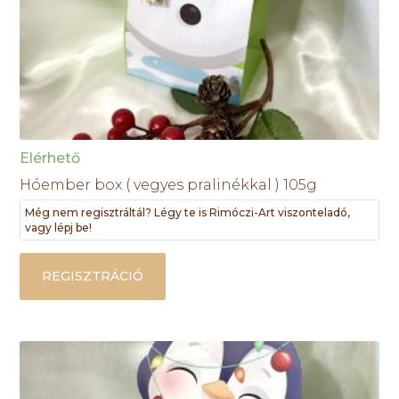
Elérhető
Hóember box ( vegyes pralinékkal ) 105g
Még nem regisztráltál? Légy te is Rimóczi-Art viszonteladó,
vagy lépj be!
REGISZTRÁCIÓ