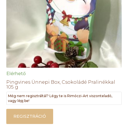
Elérhető
Pingvines Ünnepi Box, Csokoládé Pralinékkal
105 g
Még nem regisztráltál? Légy te is Rimóczi-Art viszonteladó,
vagy lépj be!
REGISZTRÁCIÓ