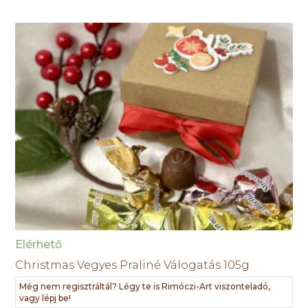
Elérhető
Christmas Vegyes Praliné Válogatás 105g
Még nem regisztráltál? Légy te is Rimóczi-Art viszonteladó,
vagy lépj be!