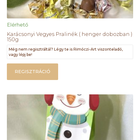
Elérhető
Karácsonyi Vegyes Pralinék ( henger dobozban )
150g
Még nem regisztráltál? Légy te is Rimóczi-Art viszonteladó,
vagy lépj be!
REGISZTRÁCIÓ