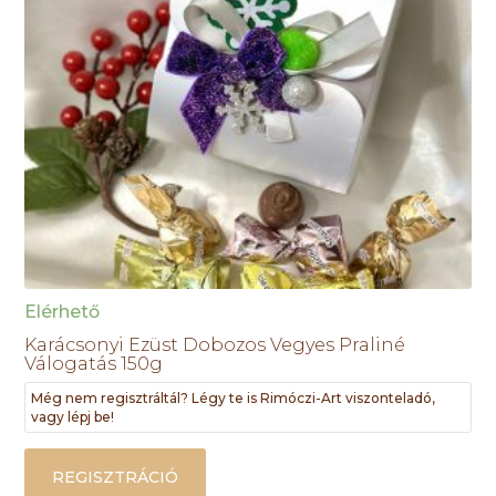
Elérhető
Karácsonyi Ezüst Dobozos Vegyes Praliné
Válogatás 150g
Még nem regisztráltál? Légy te is Rimóczi-Art viszonteladó,
vagy lépj be!
REGISZTRÁCIÓ