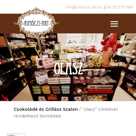
info@rimoczi-art.hu
|
06 30 371 9661
olasz
Csokoládé és Grillázs Szalon
/ “olasz” címkével
rendelkező termékek