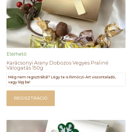
Elérhető
Karácsonyi Arany Dobozos Vegyes Praliné
Válogatás 150g
Még nem regisztráltál? Légy te is Rimóczi-Art viszonteladó,
vagy lépj be!
REGISZTRÁCIÓ