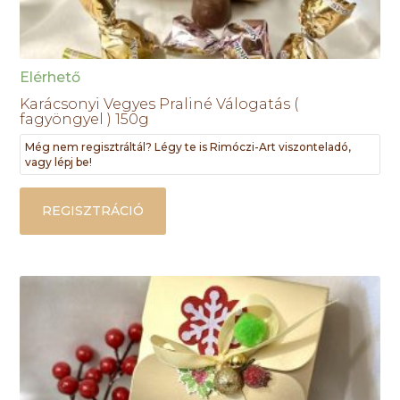
Elérhető
Karácsonyi Vegyes Praliné Válogatás (
fagyöngyel ) 150g
Még nem regisztráltál? Légy te is Rimóczi-Art viszonteladó,
vagy lépj be!
REGISZTRÁCIÓ