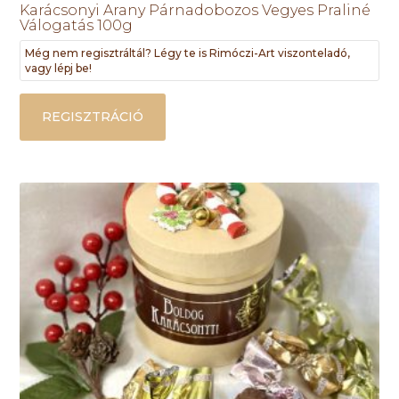
Karácsonyi Arany Párnadobozos Vegyes Praliné
Válogatás 100g
Még nem regisztráltál? Légy te is Rimóczi-Art viszonteladó,
vagy lépj be!
REGISZTRÁCIÓ