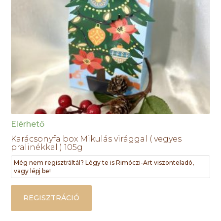
Elérhető
Karácsonyfa box Mikulás virággal ( vegyes
pralinékkal ) 105g
Még nem regisztráltál? Légy te is Rimóczi-Art viszonteladó,
vagy lépj be!
REGISZTRÁCIÓ