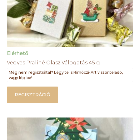
Elérhető
Vegyes Praliné Olasz Válogatás 45 g
Még nem regisztráltál? Légy te is Rimóczi-Art viszonteladó,
vagy lépj be!
REGISZTRÁCIÓ