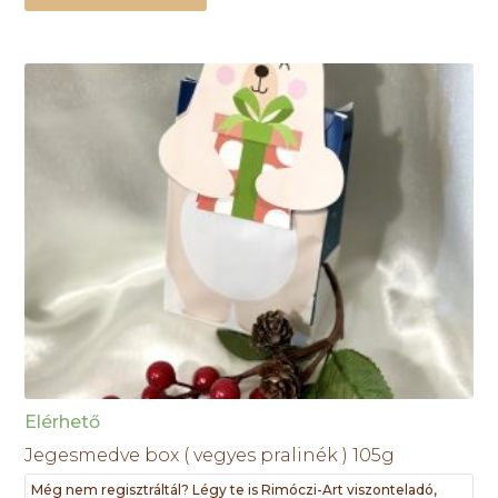
Elérhető
Jegesmedve box ( vegyes pralinék ) 105g
Még nem regisztráltál? Légy te is Rimóczi-Art viszonteladó,