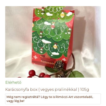
Elérhető
Karácsonyfa box ( vegyes pralinékkal ) 105g
Még nem regisztráltál? Légy te is Rimóczi-Art viszonteladó,
vagy lépj be!