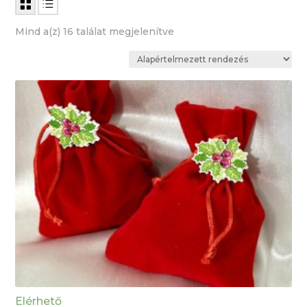
Mind a(z) 16 találat megjelenítve
Elérhető