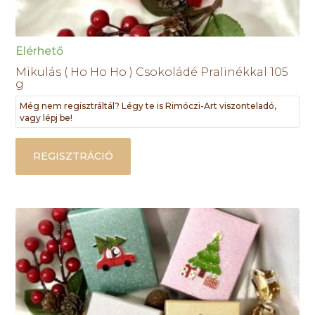
Elérhető
Mikulás ( Ho Ho Ho ) Csokoládé Pralinékkal 105
g
Még nem regisztráltál? Légy te is Rimóczi-Art viszonteladó,
vagy lépj be!
REGISZTRÁCIÓ