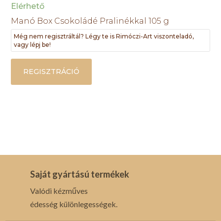
Elérhető
Manó Box Csokoládé Pralinékkal 105 g
Még nem regisztráltál? Légy te is Rimóczi-Art viszonteladó,
vagy lépj be!
REGISZTRÁCIÓ
Saját gyártású termékek
Valódi kézműves
édesség különlegességek.