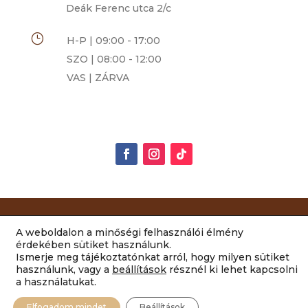
Deák Ferenc utca 2/c
}
H-P | 09:00 - 17:00
SZO | 08:00 - 12:00
VAS | ZÁRVA
Rimóczi-Art Csokoládé és Grillázs Szalon | 2014-
A weboldalon a minőségi felhasználói élmény
2022 Minden jog fenntartva |
ÁSZF
|
érdekében sütiket használunk.
Ismerje meg tájékoztatónkat arról, hogy milyen sütiket
Adatvédelem
|
Impresszum
használunk, vagy a
beállítások
résznél ki lehet kapcsolni
a használatukat.
Elfogadom mindet
Beállítások