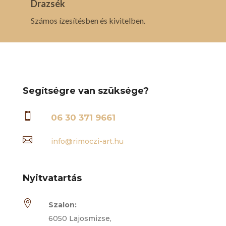
Drazsék
Számos ízesítésben és kivitelben.
Segítségre van szüksége?

06 30 371 9661

info@rimoczi-art.hu
Nyitvatartás

Szalon:
6050 Lajosmizse,