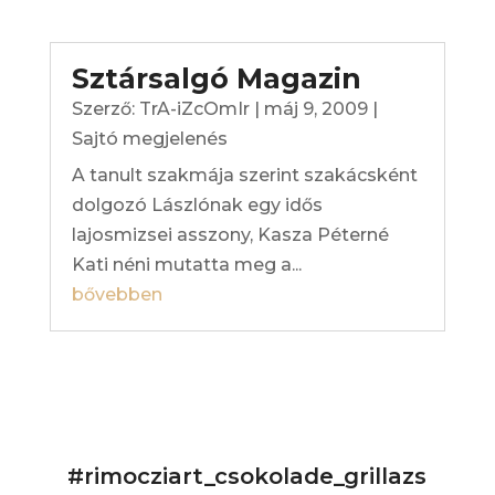
Sztársalgó Magazin
Szerző:
TrA-iZcOmIr
|
máj 9, 2009
|
Sajtó megjelenés
A tanult szakmája szerint szakácsként
dolgozó Lászlónak egy idős
lajosmizsei asszony, Kasza Péterné
Kati néni mutatta meg a...
bővebben
#rimocziart_csokolade_grillazs