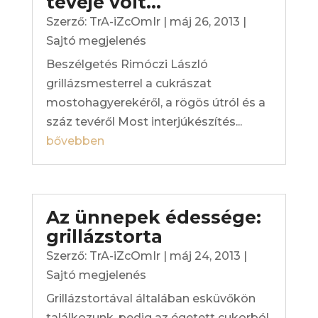
tevéje volt…
Szerző:
TrA-iZcOmIr
|
máj 26, 2013
|
Sajtó megjelenés
Beszélgetés Rimóczi László
grillázsmesterrel a cukrászat
mostohagyerekéről, a rögös útról és a
száz tevéről Most interjúkészítés...
bővebben
Az ünnepek édessége:
grillázstorta
Szerző:
TrA-iZcOmIr
|
máj 24, 2013
|
Sajtó megjelenés
Grillázstortával általában esküvőkön
találkozunk, pedig az égetett cukorból