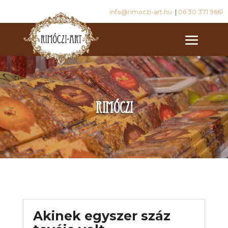
info@rimoczi-art.hu
|
06 30 371 9661
rimóczi
Akinek egyszer száz