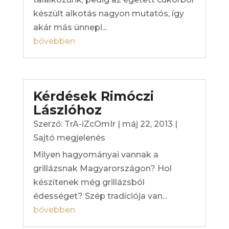
készült alkotás nagyon mutatós, így
akár más ünnepi...
bővebben
Kérdések Rimóczi
Lászlóhoz
Szerző:
TrA-iZcOmIr
|
máj 22, 2013
|
Sajtó megjelenés
Milyen hagyományai vannak a
grillázsnak Magyarországon? Hol
készítenek még grillázsból
édességet? Szép tradíciója van...
bővebben